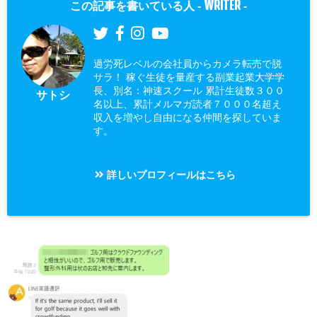
WRITER
この記事を書いている人 -
-
過労死レベルの会社員からカメラ転売で脱
サラ！ 稼ぐ生徒を量産する副業起業大学学
長、別名：神速スクール 累計生徒数３００
サトシ
名以上、累計メルマガ読者７０００名超え
収入を増やし自由になる仲間を探していま
す。
詳しいプロフィールはこちら