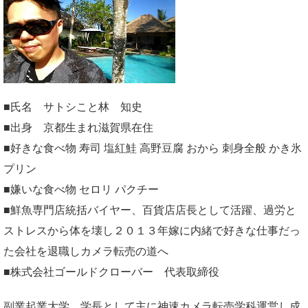
■氏名 サトシこと林 知史
■出身 京都生まれ滋賀県在住
■好きな食べ物 寿司 塩紅鮭 高野豆腐 おから 刺身全般 かき氷
プリン
■嫌いな食べ物 セロリ パクチー
■鮮魚専門店統括バイヤー、百貨店店長として活躍、過労と
ストレスから体を壊し２０１３年嫁に内緒で好きな仕事だっ
た会社を退職しカメラ転売の道へ
■株式会社ゴールドクローバー 代表取締役
副業起業大学
学長として主に神速カメラ転売学科運営し成