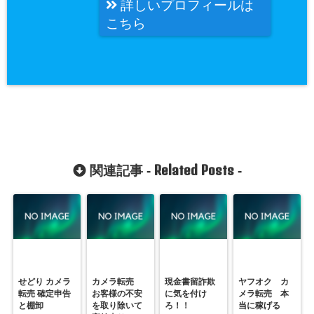
詳しいプロフィールは
こちら
Related Posts
関連記事 -
-
せどり カメラ
カメラ転売
現金書留詐欺
ヤフオク カ
転売 確定申告
お客様の不安
に気を付け
メラ転売 本
と棚卸
を取り除いて
ろ！！
当に稼げる