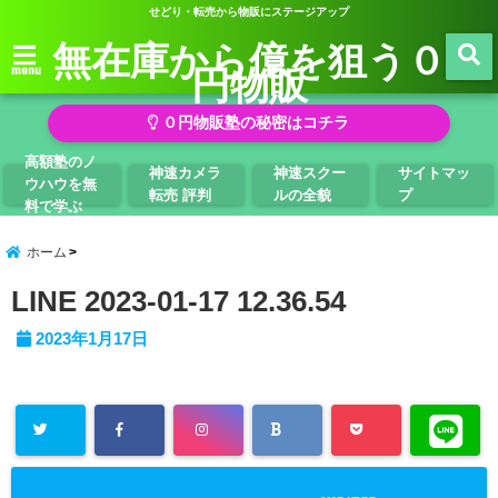
せどり・転売から物販にステージアップ
無在庫から億を狙う０
円物販
menu
０円物販塾の秘密はコチラ
高額塾のノ
神速カメラ
神速スクー
サイトマッ
ウハウを無
転売 評判
ルの全貌
プ
料で学ぶ
ホーム
LINE 2023-01-17 12.36.54
2023年1月17日