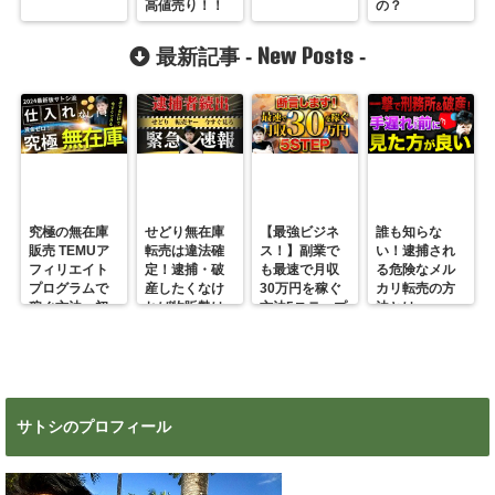
高値売り！！
の？
New Posts
最新記事 -
-
究極の無在庫
せどり無在庫
【最強ビジネ
誰も知らな
販売 TEMUア
転売は違法確
ス！】副業で
い！逮捕され
フィリエイト
定！逮捕・破
も最速で月収
る危険なメル
プログラムで
産したくなけ
30万円を稼ぐ
カリ転売の方
稼ぐ方法 初
れば物販勢は
方法5ステップ
法とは
心者の副業に
マジで今すぐ
超絶おすす
見ろ！
め！
サトシのプロフィール