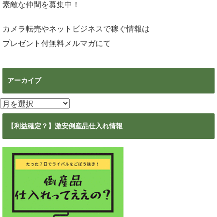
素敵な仲間を募集中！
カメラ転売やネットビジネスで稼ぐ情報は
プレゼント付無料メルマガ
にて
アーカイブ
ア
ー
カ
【利益確定？】激安倒産品仕入れ情報
イ
ブ