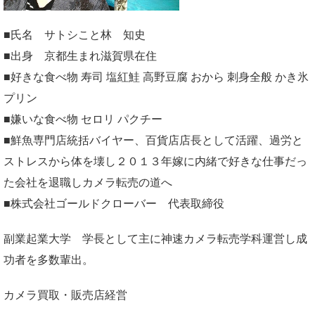
■氏名 サトシこと林 知史
■出身 京都生まれ滋賀県在住
■好きな食べ物 寿司 塩紅鮭 高野豆腐 おから 刺身全般 かき氷
プリン
■嫌いな食べ物 セロリ パクチー
■鮮魚専門店統括バイヤー、百貨店店長として活躍、過労と
ストレスから体を壊し２０１３年嫁に内緒で好きな仕事だっ
た会社を退職しカメラ転売の道へ
■株式会社ゴールドクローバー 代表取締役
副業起業大学
学長として主に神速カメラ転売学科運営し成
功者を多数輩出。
カメラ買取・販売店経営