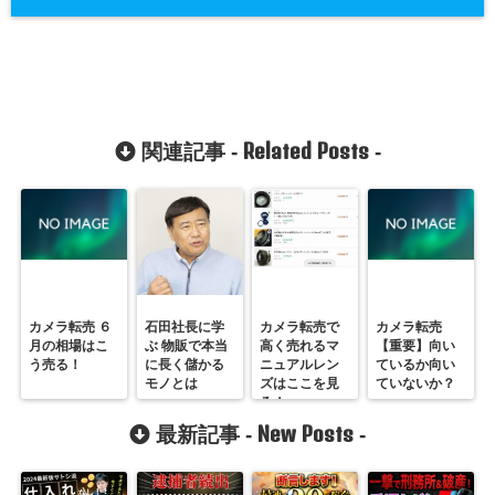
Related Posts
関連記事 -
-
カメラ転売 ６
石田社長に学
カメラ転売で
カメラ転売
月の相場はこ
ぶ 物販で本当
高く売れるマ
【重要】向い
う売る！
に長く儲かる
ニュアルレン
ているか向い
モノとは
ズはここを見
ていないか？
ろ！
New Posts
最新記事 -
-