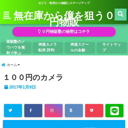
せどり・転売から物販にステージアップ
無在庫から億を狙う０
円物販
menu
０円物販塾の秘密はコチラ
高額塾のノ
神速カメラ
神速スクー
サイトマッ
ウハウを無
転売 評判
ルの全貌
プ
料で学ぶ
ホーム
１００円のカメラ
2017年1月9日