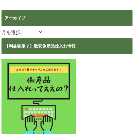
アーカイブ
ア
ー
カ
【利益確定？】激安倒産品仕入れ情報
イ
ブ