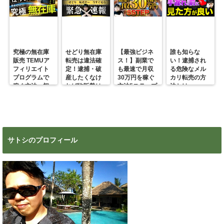
究極の無在庫
せどり無在庫
【最強ビジネ
誰も知らな
販売 TEMUア
転売は違法確
ス！】副業で
い！逮捕され
フィリエイト
定！逮捕・破
も最速で月収
る危険なメル
プログラムで
産したくなけ
30万円を稼ぐ
カリ転売の方
稼ぐ方法 初
れば物販勢は
方法5ステップ
法とは
心者の副業に
マジで今すぐ
超絶おすす
見ろ！
め！
サトシのプロフィール