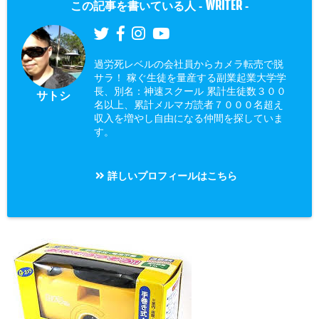
WRITER
この記事を書いている人 -
-
過労死レベルの会社員からカメラ転売で脱
サラ！ 稼ぐ生徒を量産する副業起業大学学
長、別名：神速スクール 累計生徒数３００
サトシ
名以上、累計メルマガ読者７０００名超え
収入を増やし自由になる仲間を探していま
す。
詳しいプロフィールはこちら