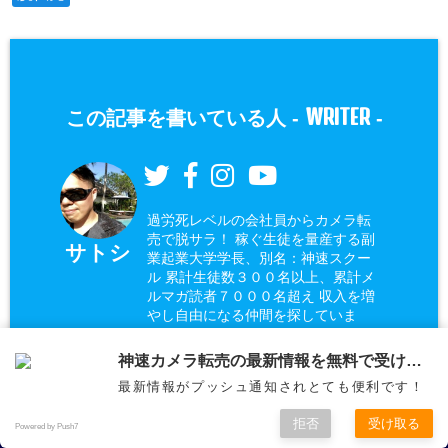
WRITER
この記事を書いている人 -
-
過労死レベルの会社員からカメラ転
売で脱サラ！ 稼ぐ生徒を量産する副
サトシ
業起業大学学長、別名：神速スクー
ル 累計生徒数３００名以上、累計メ
ルマガ読者７０００名超え 収入を増
やし自由になる仲間を探していま
す。
神速カメラ転売の最新情報を無料で受け取ろう
詳しいプロフィールは
最新情報がプッシュ通知されとても便利です！
稼ぐ力を身に着け自由を得るという生き方
こちら
拒否
受け取る
Powered by Push7