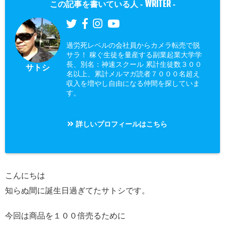
WRITER
この記事を書いている人 -
-
過労死レベルの会社員からカメラ転売で脱
サラ！ 稼ぐ生徒を量産する副業起業大学学
長、別名：神速スクール 累計生徒数３００
サトシ
名以上、累計メルマガ読者７０００名超え
収入を増やし自由になる仲間を探していま
す。
詳しいプロフィールはこちら
こんにちは
知らぬ間に誕生日過ぎてたサトシです。
今回は商品を１００倍売るために