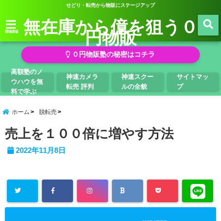
せどり・転売から物販にステージアップ
無在庫から億を狙う０
円物販
menu
０円物販塾の秘密はコチラ
高額塾のノ
神速カメラ
神速スクー
サイトマッ
ウハウを無
転売 評判
ルの全貌
プ
料で学ぶ
ホーム
脱転売
売上を１００倍に増やす方法
2022年11月8日