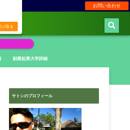
お問い合わせ
販
受け取る
籍
副業起業大学詳細
サトシのプロフィール