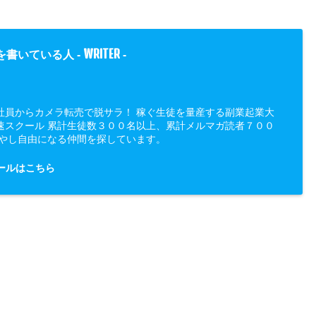
WRITER
を書いている人 -
-
社員からカメラ転売で脱サラ！ 稼ぐ生徒を量産する副業起業大
速スクール 累計生徒数３００名以上、累計メルマガ読者７００
増やし自由になる仲間を探しています。
ールはこちら