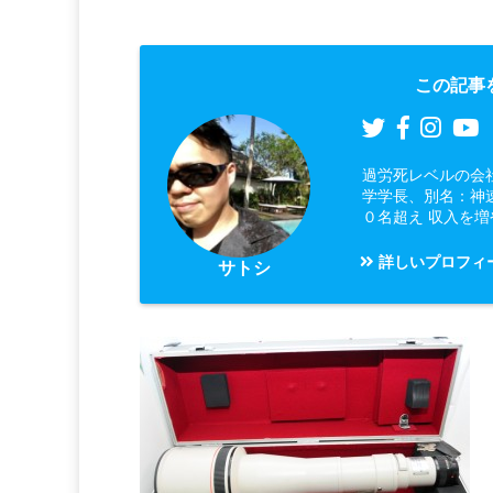
この記事
過労死レベルの会
学学長、別名：神
０名超え 収入を
詳しいプロフィ
サトシ