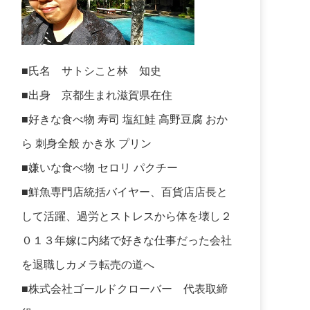
■氏名 サトシこと林 知史
■出身 京都生まれ滋賀県在住
■好きな食べ物 寿司 塩紅鮭 高野豆腐 おか
ら 刺身全般 かき氷 プリン
■嫌いな食べ物 セロリ パクチー
■鮮魚専門店統括バイヤー、百貨店店長と
して活躍、過労とストレスから体を壊し２
０１３年嫁に内緒で好きな仕事だった会社
を退職しカメラ転売の道へ
■株式会社ゴールドクローバー 代表取締