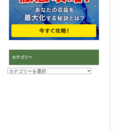
カテゴリー
カ
テ
ゴ
リ
ー