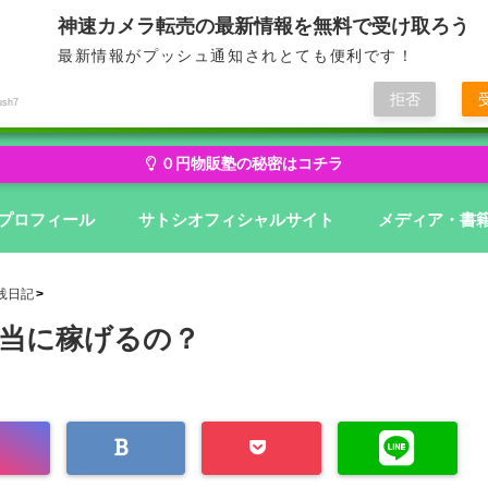
神速カメラ転売の最新情報を無料で受け取ろう
最新情報がプッシュ通知されとても便利です！
せどり・転売から物販にステージアップ
無在庫から億を狙う０円物
拒否
ush7
０円物販塾の秘密はコチラ
プロフィール
サトシオフィシャルサイト
メディア・書
践日記
当に稼げるの？