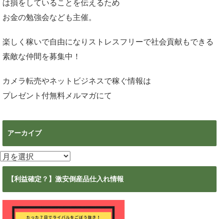
は損をしていることを伝えるため
お金の勉強会なども主催。
楽しく稼いで自由になりストレスフリーで社会貢献もできる
素敵な仲間を募集中！
カメラ転売やネットビジネスで稼ぐ情報は
プレゼント付無料メルマガ
にて
アーカイブ
ア
ー
カ
【利益確定？】激安倒産品仕入れ情報
イ
ブ