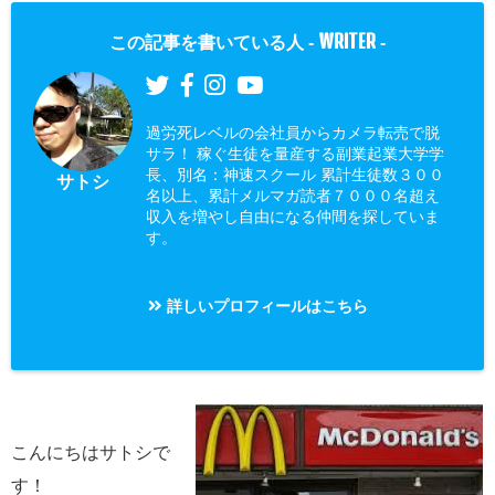
WRITER
この記事を書いている人 -
-
過労死レベルの会社員からカメラ転売で脱
サラ！ 稼ぐ生徒を量産する副業起業大学学
長、別名：神速スクール 累計生徒数３００
サトシ
名以上、累計メルマガ読者７０００名超え
収入を増やし自由になる仲間を探していま
す。
詳しいプロフィールはこちら
こんにちはサトシで
す！