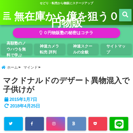
せどり・転売から物販にステージアップ
無在庫から億を狙う０
円物販
menu
０円物販塾の秘密はコチラ
高額塾のノ
神速カメラ
神速スクー
サイトマッ
ウハウを無
転売 評判
ルの全貌
プ
料で学ぶ
ホーム
マインド
マクドナルドのデザート異物混入で
子供けが
2015年1月7日
2018年4月25日