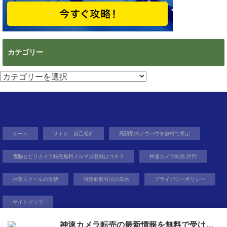
カテゴリー
カ
テ
ゴ
リ
ー
ホーム
サトシ 自己紹介
高額塾のノウハウを無料で学ぶ
電脳せどりカメラ転売無料メルマガ登録はコチラ
神速カメラ転売 評判
神速スクールの全貌
特定商取引法の表示
プライバシーポリシー
サイトマップ
神速カメラ転売の最新情報を無料で受け取ろう