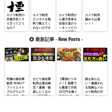
カメラ転売の
カメラ転売
カメラ転売か
カメラ転売
目標月収１０
ビジネスを無
ら億万長者を
脳みそは凄
０万ってどう
料で教えてく
目指す道のり
い！！
なの？
れないのです
～ネットビジ
か？
ネスで複業を
しよう～
New Posts
最新記事 -
-
究極の無在庫
せどり無在庫
【最強ビジネ
誰も知らな
販売 TEMUア
転売は違法確
ス！】副業で
い！逮捕され
フィリエイト
定！逮捕・破
も最速で月収
る危険なメル
プログラムで
産したくなけ
30万円を稼ぐ
カリ転売の方
稼ぐ方法 初
れば物販勢は
方法5ステップ
法とは
心者の副業に
マジで今すぐ
超絶おすす
見ろ！
め！