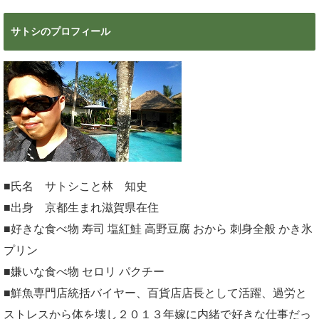
サトシのプロフィール
■氏名 サトシこと林 知史
■出身 京都生まれ滋賀県在住
■好きな食べ物 寿司 塩紅鮭 高野豆腐 おから 刺身全般 かき氷
プリン
■嫌いな食べ物 セロリ パクチー
■鮮魚専門店統括バイヤー、百貨店店長として活躍、過労と
ストレスから体を壊し２０１３年嫁に内緒で好きな仕事だっ