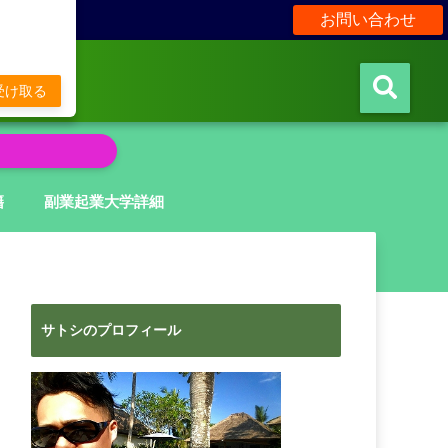
お問い合わせ
販
受け取る
籍
副業起業大学詳細
サトシのプロフィール