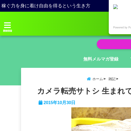
稼ぐ力を身に着け自由を得るという生き方
Powered by P
menu
無料メルマガ登録
ホーム
雑記
カメラ転売サトシ 生まれ
2015年10月30日