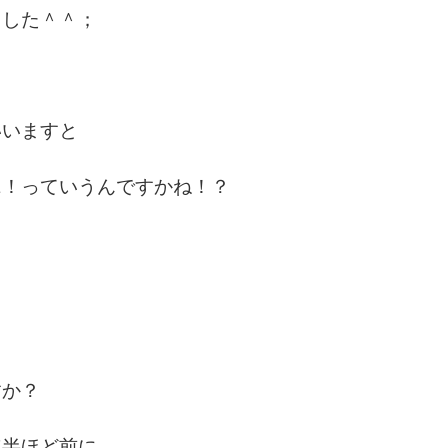
ました＾＾；
いいますと
ス
！っていうんですかね！？
！
すか？
年半ほど前に