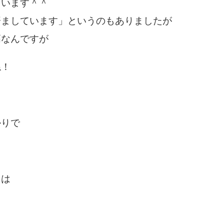
ざいます＾＾
済ましています」というのもありましたが
高なんですが
ね！
かりで
には