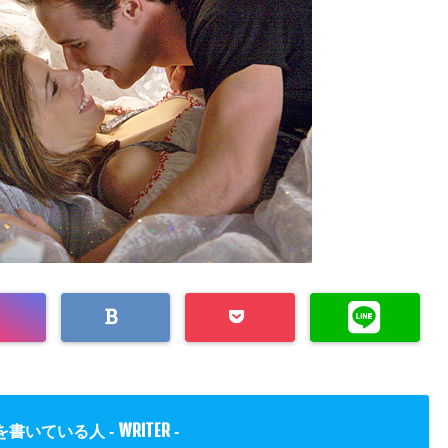
WRITER
を書いている人 -
-