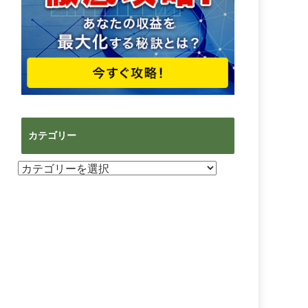
カテゴリー
カ
テ
ゴ
リ
ー