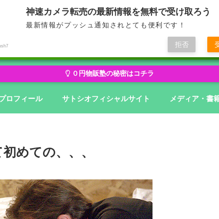
神速カメラ転売の最新情報を無料で受け取ろう
最新情報がプッシュ通知されとても便利です！
せどり・転売から物販にステージアップ
無在庫から億を狙う０円物
拒否
ush7
０円物販塾の秘密はコチラ
プロフィール
サトシオフィシャルサイト
メディア・書
て初めての、、、