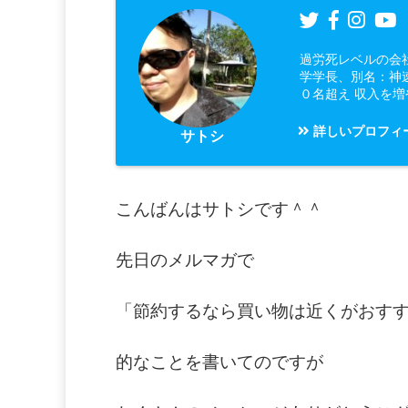
過労死レベルの会
学学長、別名：神
０名超え 収入を
詳しいプロフィ
サトシ
こんばんはサトシです＾＾
先日のメルマガで
「節約するなら買い物は近くがおす
的なことを書いてのですが