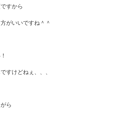
須ですから
た方がいいですね＾＾
い！
んですけどねぇ、、、
ながら