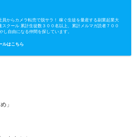
社員からカメラ転売で脱サラ！ 稼ぐ生徒を量産する副業起業大
速スクール 累計生徒数３００名以上、累計メルマガ読者７００
増やし自由になる仲間を探しています。
ールはこちら
すめ」