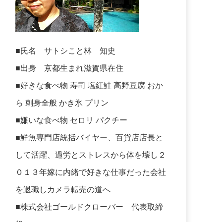
■氏名 サトシこと林 知史
■出身 京都生まれ滋賀県在住
■好きな食べ物 寿司 塩紅鮭 高野豆腐 おか
ら 刺身全般 かき氷 プリン
■嫌いな食べ物 セロリ パクチー
■鮮魚専門店統括バイヤー、百貨店店長と
して活躍、過労とストレスから体を壊し２
０１３年嫁に内緒で好きな仕事だった会社
を退職しカメラ転売の道へ
■株式会社ゴールドクローバー 代表取締