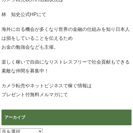
林 知史公式HP
にて
海外に出る機会が多くなり世界の金融の仕組みを知り日本人
は損をしていることを伝えるため
お金の勉強会なども主催。
楽しく稼いで自由になりストレスフリーで社会貢献もできる
素敵な仲間を募集中！
カメラ転売やネットビジネスで稼ぐ情報は
プレゼント付無料メルマガ
にて
アーカイブ
ア