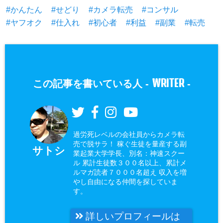
かんたん
せどり
カメラ転売
コンサル
ヤフオク
仕入れ
初心者
利益
副業
転売
WRITER
この記事を書いている人 -
-
過労死レベルの会社員からカメラ転
売で脱サラ！ 稼ぐ生徒を量産する副
サトシ
業起業大学学長、別名：神速スクー
ル 累計生徒数３００名以上、累計メ
ルマガ読者７０００名超え 収入を増
やし自由になる仲間を探していま
す。
詳しいプロフィールは