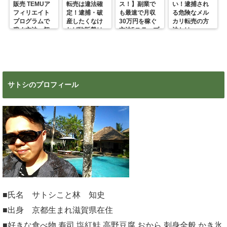
販売 TEMUア
転売は違法確
ス！】副業で
い！逮捕され
フィリエイト
定！逮捕・破
も最速で月収
る危険なメル
プログラムで
産したくなけ
30万円を稼ぐ
カリ転売の方
稼ぐ方法 初
れば物販勢は
方法5ステップ
法とは
心者の副業に
マジで今すぐ
超絶おすす
見ろ！
め！
サトシのプロフィール
■氏名 サトシこと林 知史
■出身 京都生まれ滋賀県在住
■好きな食べ物 寿司 塩紅鮭 高野豆腐 おから 刺身全般 かき氷