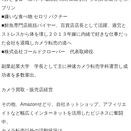
プリン
■嫌いな食べ物 セロリ パクチー
■鮮魚専門店統括バイヤー、百貨店店長として活躍、過労と
ストレスから体を壊し２０１３年嫁に内緒で好きな仕事だっ
た会社を退職しカメラ転売の道へ
■株式会社ゴールドクローバー 代表取締役
副業起業大学
学長として主に神速カメラ転売学科運営し成
功者を多数輩出。
カメラ買取・販売店経営
その他、Amazonせどり、自社ネットショップ、アフィリエ
イトなど幅広くインターネットを活用したビジネスに奮闘
中。
カメラ転売以外の活動状況は