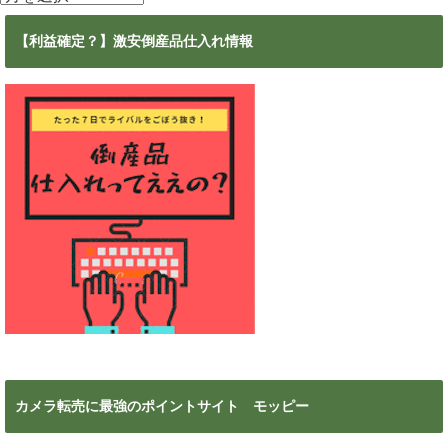
ー
カ
【利益確定？】激安倒産品仕入れ情報
イ
ブ
カメラ転売に最強のポイントサイト モッピー