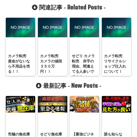
Related Posts
関連記事 -
-
カメラ転売
カメラ転売
せどり カメラ
カメラ転売
資金がないな
カメラの値段
転売 赤字の
リサイクルシ
ら不用品を売
３５０万
理由、間違え
ョップ仕入れ
る！！
円！！
てる人多いで
について！
すよ！
New Posts
最新記事 -
-
究極の無在庫
せどり無在庫
【最強ビジネ
誰も知らな