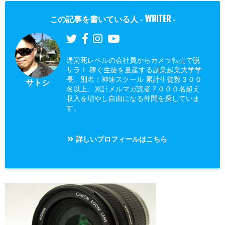
WRITER
この記事を書いている人 -
-
過労死レベルの会社員からカメラ転売で脱
サラ！ 稼ぐ生徒を量産する副業起業大学学
長、別名：神速スクール 累計生徒数３００
サトシ
名以上、累計メルマガ読者７０００名超え
収入を増やし自由になる仲間を探していま
す。
詳しいプロフィールはこちら