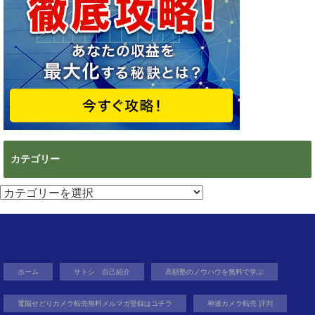
カテゴリー
カ
テ
ゴ
リ
ー
ホーム
サトシ 自己紹介
高額塾のノウハウを無料で学ぶ
電脳せどりカメラ転売無料メルマガ登録はコチラ
神速カメラ転売 評判