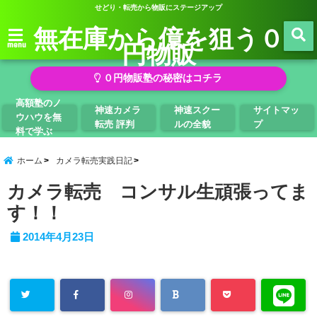
せどり・転売から物販にステージアップ
無在庫から億を狙う０
円物販
menu
０円物販塾の秘密はコチラ
高額塾のノ
神速カメラ
神速スクー
サイトマッ
ウハウを無
転売 評判
ルの全貌
プ
料で学ぶ
ホーム
カメラ転売実践日記
カメラ転売 コンサル生頑張ってま
す！！
2014年4月23日