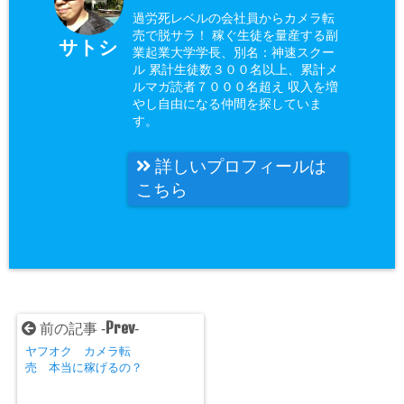
過労死レベルの会社員からカメラ転
売で脱サラ！ 稼ぐ生徒を量産する副
サトシ
業起業大学学長、別名：神速スクー
ル 累計生徒数３００名以上、累計メ
ルマガ読者７０００名超え 収入を増
やし自由になる仲間を探していま
す。
詳しいプロフィールは
こちら
Prev
前の記事 -
-
ヤフオク カメラ転
売 本当に稼げるの？