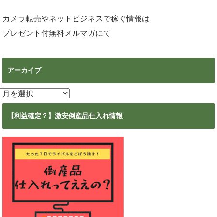
カメラ転売やネットビジネスで稼ぐ情報は
プレゼント付無料メルマガ
にて
アーカイブ
ア
ー
カ
【利益確定？】激安倒産品仕入れ情報
イ
ブ