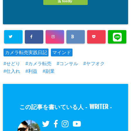
feedly
カメラ転売実践日記
マインド
せどり
カメラ転売
コンサル
ヤフオク
仕入れ
利益
副業
WRITER
この記事を書いている人 -
-