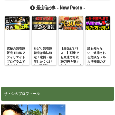
ですよ！
よ！！
New Posts
最新記事 -
-
究極の無在庫
せどり無在庫
【最強ビジネ
誰も知らな
販売 TEMUア
転売は違法確
ス！】副業で
い！逮捕され
フィリエイト
定！逮捕・破
も最速で月収
る危険なメル
プログラムで
産したくなけ
30万円を稼ぐ
カリ転売の方
稼ぐ方法 初
れば物販勢は
方法5ステップ
法とは
心者の副業に
マジで今すぐ
超絶おすす
見ろ！
め！
サトシのプロフィール