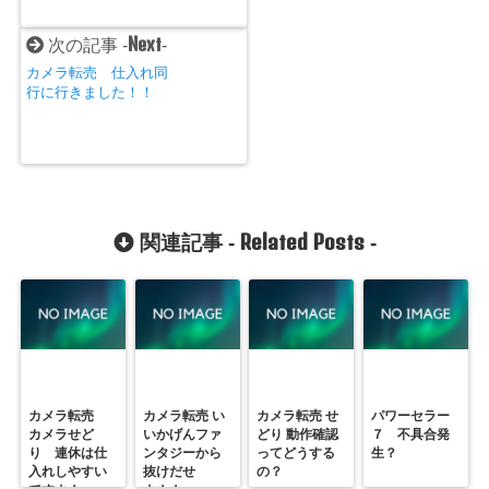
Next
次の記事 -
-
カメラ転売 仕入れ同
行に行きました！！
Related Posts
関連記事 -
-
カメラ転売
カメラ転売 い
カメラ転売 せ
パワーセラー
カメラせど
いかげんファ
どり 動作確認
７ 不具合発
り 連休は仕
ンタジーから
ってどうする
生？
入れしやすい
抜けだせ
の？