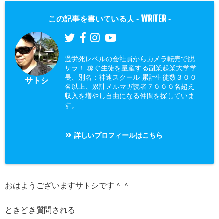
WRITER
この記事を書いている人 -
-
過労死レベルの会社員からカメラ転売で脱
サラ！ 稼ぐ生徒を量産する副業起業大学学
長、別名：神速スクール 累計生徒数３００
サトシ
名以上、累計メルマガ読者７０００名超え
収入を増やし自由になる仲間を探していま
す。
詳しいプロフィールはこちら
おはようございますサトシです＾＾
ときどき質問される