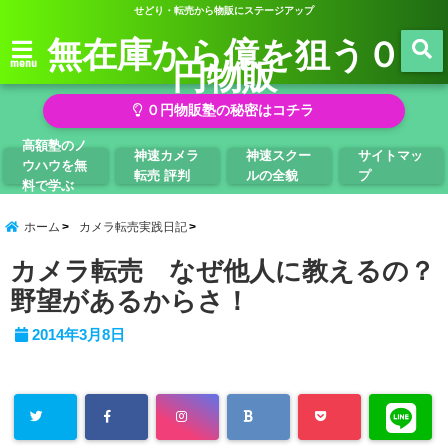
せどり・転売から物販にステージアップ
無在庫から億を狙う０
円物販
menu
０円物販塾の秘密はコチラ
高額塾のノ
神速カメラ
神速スクー
サイトマッ
ウハウを無
転売 評判
ルの全貌
プ
料で学ぶ
ホーム
カメラ転売実践日記
カメラ転売 なぜ他人に教えるの？
野望があるからさ！
2014年3月8日