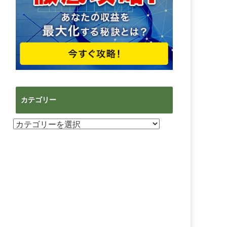
カテゴリー
カ
テ
ゴ
リ
ー