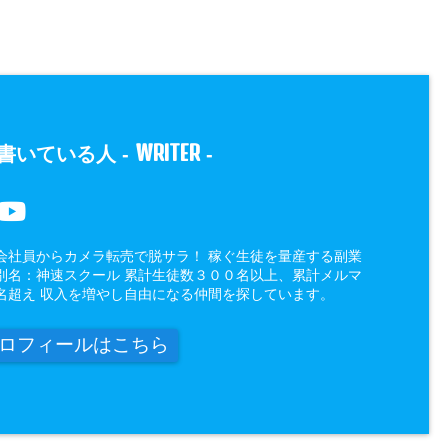
WRITER
書いている人 -
-
会社員からカメラ転売で脱サラ！ 稼ぐ生徒を量産する副業
別名：神速スクール 累計生徒数３００名以上、累計メルマ
名超え 収入を増やし自由になる仲間を探しています。
ロフィールはこちら