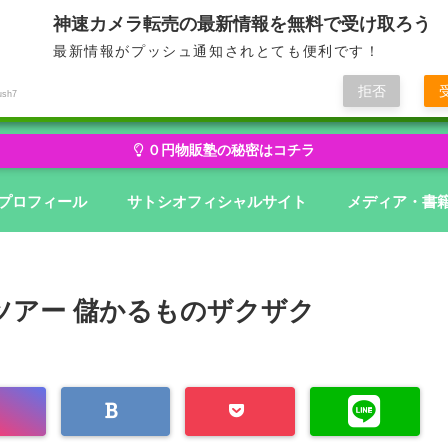
神速カメラ転売の最新情報を無料で受け取ろう
最新情報がプッシュ通知されとても便利です！
せどり・転売から物販にステージアップ
無在庫から億を狙う０円物
拒否
ush7
０円物販塾の秘密はコチラ
プロフィール
サトシオフィシャルサイト
メディア・書
ツアー 儲かるものザクザク