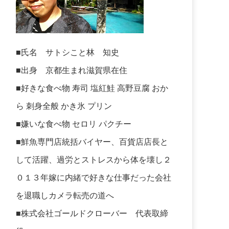
■氏名 サトシこと林 知史
■出身 京都生まれ滋賀県在住
■好きな食べ物 寿司 塩紅鮭 高野豆腐 おか
ら 刺身全般 かき氷 プリン
■嫌いな食べ物 セロリ パクチー
■鮮魚専門店統括バイヤー、百貨店店長と
して活躍、過労とストレスから体を壊し２
０１３年嫁に内緒で好きな仕事だった会社
を退職しカメラ転売の道へ
■株式会社ゴールドクローバー 代表取締