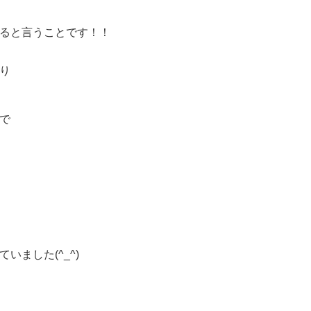
ると言うことです！！
り
で
ました(^_^)