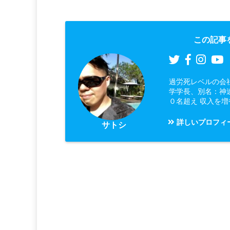
この記事
過労死レベルの会
学学長、別名：神
０名超え 収入を
詳しいプロフィ
サトシ