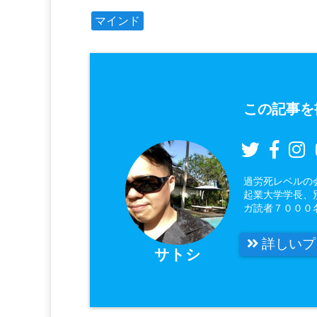
マインド
この記事を
過労死レベルの
起業大学学長、
ガ読者７０００
詳しいプ
サトシ