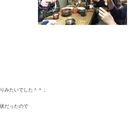
りみたいでした＾＾；
状だったので