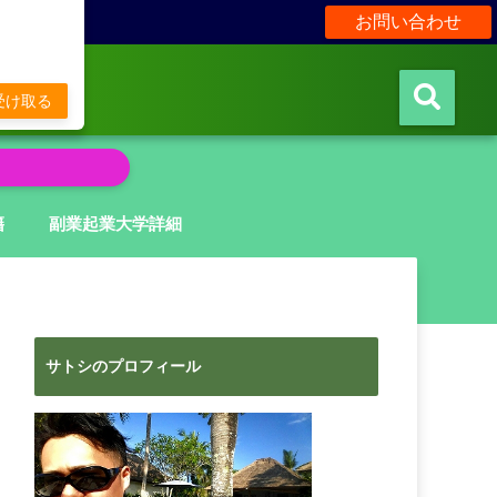
お問い合わせ
販
受け取る
籍
副業起業大学詳細
サトシのプロフィール