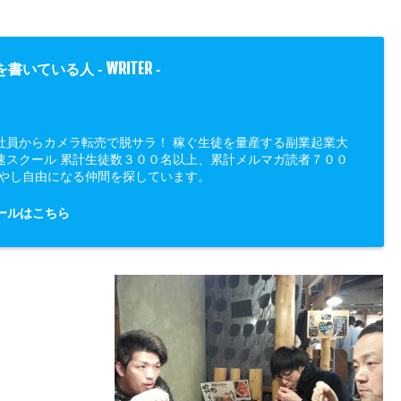
WRITER
を書いている人 -
-
社員からカメラ転売で脱サラ！ 稼ぐ生徒を量産する副業起業大
速スクール 累計生徒数３００名以上、累計メルマガ読者７００
増やし自由になる仲間を探しています。
ールはこちら