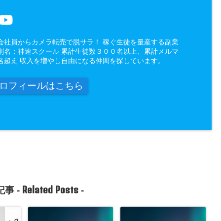
会社員からカメラ転売で脱サラ！ 稼ぐ生徒を量産する副業
別名：神速スクール 累計生徒数３００名以上、累計メルマ
名超え 収入を増やし自由になる仲間を探しています。
ロフィールはこちら
Related Posts
事 -
-