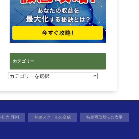
カテゴリー
カ
テ
ゴ
リ
ー
ラ転売 評判
神速スクールの全貌
特定商取引法の表示