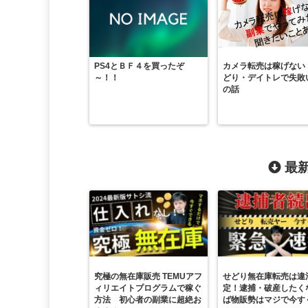
PS4とＢＦ４を買ったぞ
カメラ転売は稼げない
～！！
どり・デイトレで失敗
の話
最新
究極の無在庫販売 TEMUアフ
せどり無在庫転売は違
ィリエイトプログラムで稼ぐ
定！逮捕・破産したく
方法 初心者の副業に超絶お
ば物販勢はマジで今す