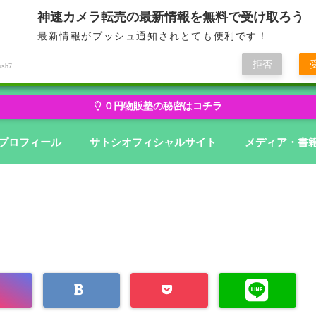
神速カメラ転売の最新情報を無料で受け取ろう
最新情報がプッシュ通知されとても便利です！
せどり・転売から物販にステージアップ
無在庫から億を狙う０円物
拒否
ush7
０円物販塾の秘密はコチラ
プロフィール
サトシオフィシャルサイト
メディア・書