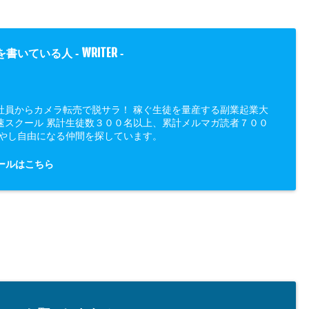
WRITER
を書いている人 -
-
社員からカメラ転売で脱サラ！ 稼ぐ生徒を量産する副業起業大
速スクール 累計生徒数３００名以上、累計メルマガ読者７００
増やし自由になる仲間を探しています。
ールはこちら