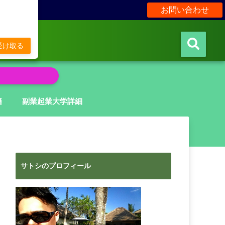
お問い合わせ
販
受け取る
籍
副業起業大学詳細
サトシのプロフィール