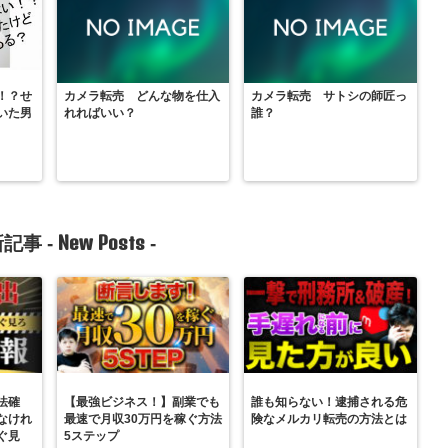
！？せ
カメラ転売 どんな物を仕入
カメラ転売 サトシの師匠っ
いた男
れればいい？
誰？
New Posts
記事 -
-
法確
【最強ビジネス！】副業でも
誰も知らない！逮捕される危
なけれ
最速で月収30万円を稼ぐ方法
険なメルカリ転売の方法とは
ぐ見
5ステップ