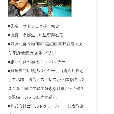
■氏名 サトシこと林 知史
■出身 京都生まれ滋賀県在住
■好きな食べ物 寿司 塩紅鮭 高野豆腐 おか
ら 刺身全般 かき氷 プリン
■嫌いな食べ物 セロリ パクチー
■鮮魚専門店統括バイヤー、百貨店店長と
して活躍、過労とストレスから体を壊し２
０１３年嫁に内緒で好きな仕事だった会社
を退職しカメラ転売の道へ
■株式会社ゴールドクローバー 代表取締