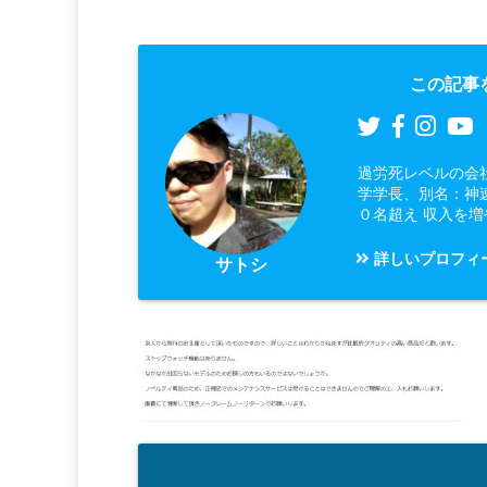
この記事
過労死レベルの会
学学長、別名：神
０名超え 収入を
詳しいプロフィ
サトシ