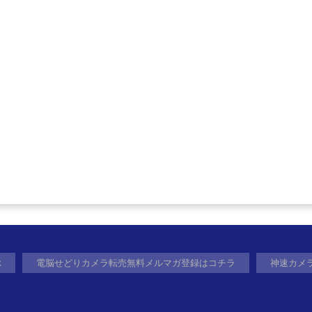
ぶ
電脳せどりカメラ転売無料メルマガ登録はコチラ
神速カメ