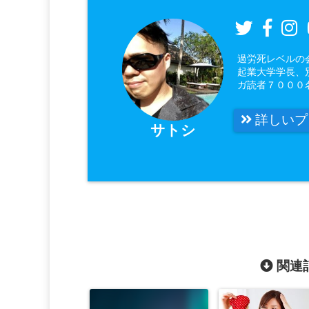
過労死レベルの
起業大学学長、
ガ読者７０００
詳しいプ
サトシ
関連記