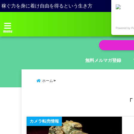
稼ぐ力を身に着け自由を得るという生き方
Powered by P
menu
無料メルマガ登録
ホーム
「
カメラ転売情報