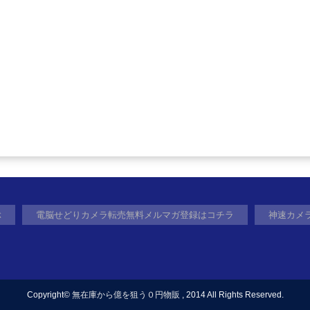
ぶ
電脳せどりカメラ転売無料メルマガ登録はコチラ
神速カメ
Copyright©
無在庫から億を狙う０円物販
, 2014 All Rights Reserved.