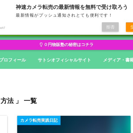
神速カメラ転売の最新情報を無料で受け取ろう
最新情報がプッシュ通知されとても便利です！
せどり・転売から物販にステージアップ
無在庫から億を狙う０円物
拒否
ush7
０円物販塾の秘密はコチラ
プロフィール
サトシオフィシャルサイト
メディア・書
 方法 」 一覧
カメラ転売実践日記