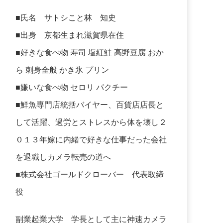
■氏名 サトシこと林 知史
■出身 京都生まれ滋賀県在住
■好きな食べ物 寿司 塩紅鮭 高野豆腐 おか
ら 刺身全般 かき氷 プリン
■嫌いな食べ物 セロリ パクチー
■鮮魚専門店統括バイヤー、百貨店店長と
して活躍、過労とストレスから体を壊し２
０１３年嫁に内緒で好きな仕事だった会社
を退職しカメラ転売の道へ
■株式会社ゴールドクローバー 代表取締
役
副業起業大学
学長として主に神速カメラ