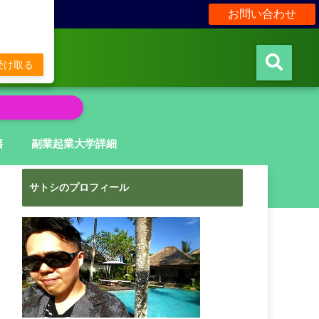
お問い合わせ
販
受け取る
籍
副業起業大学詳細
サトシのプロフィール