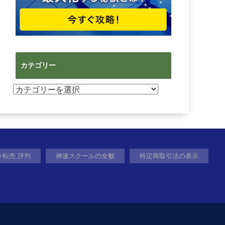
カテゴリー
カ
テ
ゴ
リ
ー
ラ転売 評判
神速スクールの全貌
特定商取引法の表示