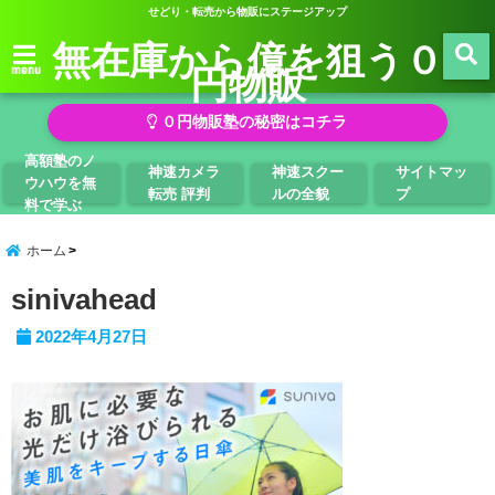
せどり・転売から物販にステージアップ
無在庫から億を狙う０
円物販
menu
０円物販塾の秘密はコチラ
高額塾のノ
神速カメラ
神速スクー
サイトマッ
ウハウを無
転売 評判
ルの全貌
プ
料で学ぶ
ホーム
sinivahead
2022年4月27日