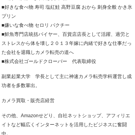
■好きな食べ物 寿司 塩紅鮭 高野豆腐 おから 刺身全般 かき氷
プリン
■嫌いな食べ物 セロリ パクチー
■鮮魚専門店統括バイヤー、百貨店店長として活躍、過労と
ストレスから体を壊し２０１３年嫁に内緒で好きな仕事だっ
た会社を退職しカメラ転売の道へ
■株式会社ゴールドクローバー 代表取締役
副業起業大学
学長として主に神速カメラ転売学科運営し成
功者を多数輩出。
カメラ買取・販売店経営
その他、Amazonせどり、自社ネットショップ、アフィリエ
イトなど幅広くインターネットを活用したビジネスに奮闘
中。