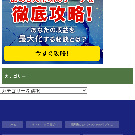
カテゴリー
カ
テ
ゴ
リ
ー
ホーム
サトシ 自己紹介
高額塾のノウハウを無料で学ぶ