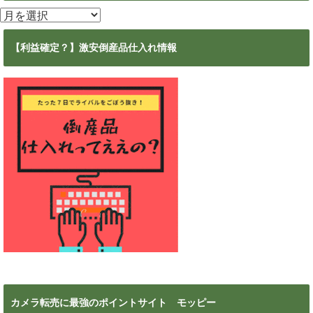
ア
ー
カ
【利益確定？】激安倒産品仕入れ情報
イ
ブ
カメラ転売に最強のポイントサイト モッピー