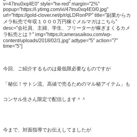
v=47tnu0xq4E0″ style=”he-red” margin=”2%”
popup=”https://i.ytimg.com/vi/47tnu0xq4E0/0.jpg”
url=”https://gold-clover.net/p/r/qLDRonPP” title=”副業からカ
メラ転売で年収１０００万円稼ぐメルマガはこちら”
desc=”会社員、主婦、学生、フリーターが稼ぎまくるカメ
ラ転売とは？” img=”https://camerasaikou.com/wp-
content/uploads/2018/02/1.jpg” adtype=”5″ action=”7″
time=”5″]
今回、ご紹介するものは最低限必要なものですが
「秘伝！サトシ流、高値で売るためのマル秘アイテム」も
コンサル生さん限定で配信します＾＾
今まで、対面指導でお伝えしてましたが