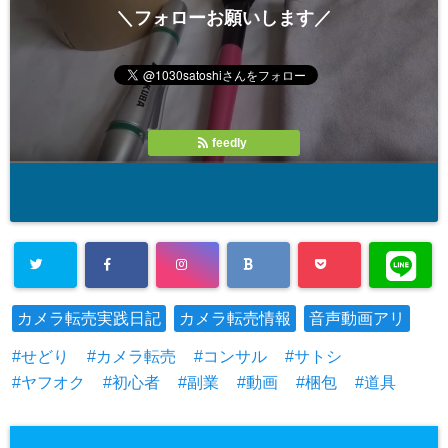
＼フォローお願いします／
feedly
カメラ転売実践日記
カメラ転売情報
音声動画アリ
せどり
カメラ転売
コンサル
サトシ
ヤフオク
初心者
副業
動画
梱包
道具