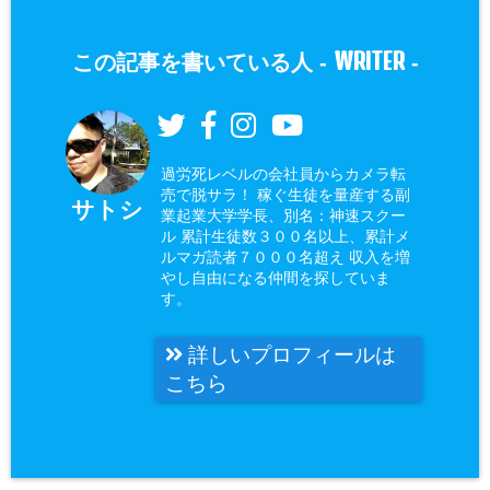
WRITER
この記事を書いている人 -
-
過労死レベルの会社員からカメラ転
売で脱サラ！ 稼ぐ生徒を量産する副
サトシ
業起業大学学長、別名：神速スクー
ル 累計生徒数３００名以上、累計メ
ルマガ読者７０００名超え 収入を増
やし自由になる仲間を探していま
す。
詳しいプロフィールは
こちら