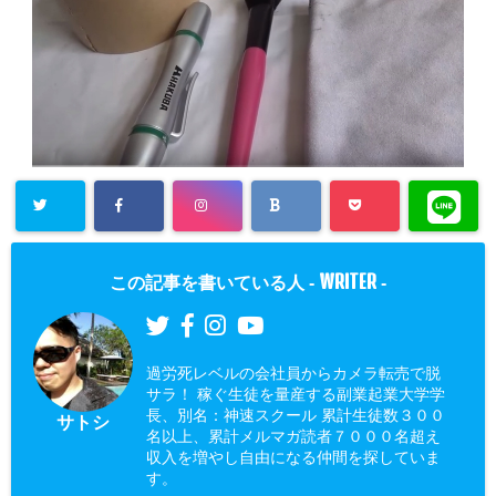
WRITER
この記事を書いている人 -
-
過労死レベルの会社員からカメラ転売で脱
サラ！ 稼ぐ生徒を量産する副業起業大学学
長、別名：神速スクール 累計生徒数３００
サトシ
名以上、累計メルマガ読者７０００名超え
収入を増やし自由になる仲間を探していま
す。