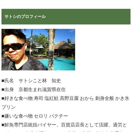
サトシのプロフィール
■氏名 サトシこと林 知史
■出身 京都生まれ滋賀県在住
■好きな食べ物 寿司 塩紅鮭 高野豆腐 おから 刺身全般 かき氷
プリン
■嫌いな食べ物 セロリ パクチー
■鮮魚専門店統括バイヤー、百貨店店長として活躍、過労と