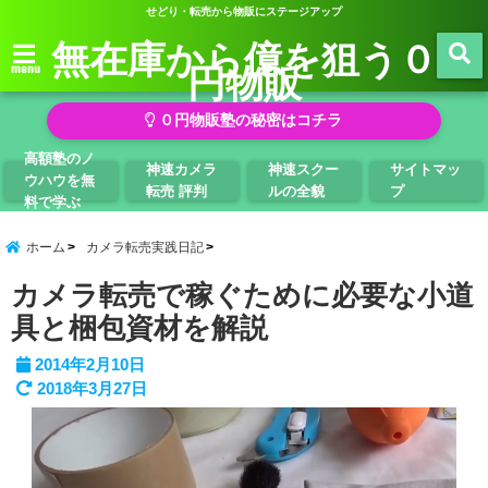
せどり・転売から物販にステージアップ
無在庫から億を狙う０
円物販
menu
０円物販塾の秘密はコチラ
高額塾のノ
神速カメラ
神速スクー
サイトマッ
ウハウを無
転売 評判
ルの全貌
プ
料で学ぶ
ホーム
カメラ転売実践日記
カメラ転売で稼ぐために必要な小道
具と梱包資材を解説
2014年2月10日
2018年3月27日