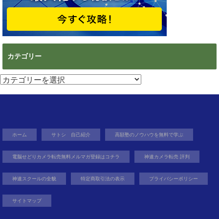
カテゴリー
カ
テ
ゴ
リ
ー
ホーム
サトシ 自己紹介
高額塾のノウハウを無料で学ぶ
電脳せどりカメラ転売無料メルマガ登録はコチラ
神速カメラ転売 評判
神速スクールの全貌
特定商取引法の表示
プライバシーポリシー
サイトマップ