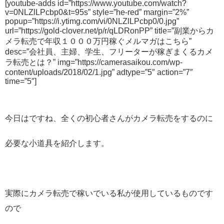
[youtube-adds id=”https://www.youtube.com/watch?
v=0NLZlLPcbp0&t=95s” style=”he-red” margin=”2%”
popup=”https://i.ytimg.com/vi/0NLZlLPcbp0/0.jpg”
url=”https://gold-clover.net/p/r/qLDRonPP” title=”副業からカ
メラ転売で年収１０００万円稼ぐメルマガはこちら”
desc=”会社員、主婦、学生、フリーターが稼ぎまくるカメ
ラ転売とは？” img=”https://camerasaikou.com/wp-
content/uploads/2018/02/1.jpg” adtype=”5″ action=”7″
time=”5″]
今日はですね、全くの初心者さんがカメラ転売をするのに
必要な小道具を紹介します。
実際にカメラ転売で稼いでいる私が使用しているものです
ので