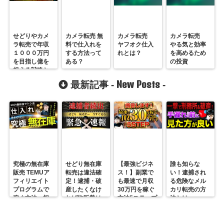
せどりやカメ
カメラ転売 無
カメラ転売
カメラ転売
ラ転売で年収
料で仕入れを
ヤフオク仕入
やる気と効率
１０００万円
する方法って
れとは？
を高めるため
を目指し億を
ある？
の投資
超える戦略と
は？
New Posts
最新記事 -
-
究極の無在庫
せどり無在庫
【最強ビジネ
誰も知らな
販売 TEMUア
転売は違法確
ス！】副業で
い！逮捕され
フィリエイト
定！逮捕・破
も最速で月収
る危険なメル
プログラムで
産したくなけ
30万円を稼ぐ
カリ転売の方
稼ぐ方法 初
れば物販勢は
方法5ステップ
法とは
心者の副業に
マジで今すぐ
超絶おすす
見ろ！
め！