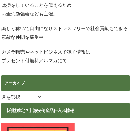
は損をしていることを伝えるため
お金の勉強会なども主催。
楽しく稼いで自由になりストレスフリーで社会貢献もできる
素敵な仲間を募集中！
カメラ転売やネットビジネスで稼ぐ情報は
プレゼント付無料メルマガ
にて
アーカイブ
ア
ー
カ
【利益確定？】激安倒産品仕入れ情報
イ
ブ