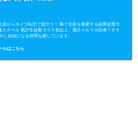
社員からカメラ転売で脱サラ！ 稼ぐ生徒を量産する副業起業大
速スクール 累計生徒数３００名以上、累計メルマガ読者７００
増やし自由になる仲間を探しています。
ールはこちら