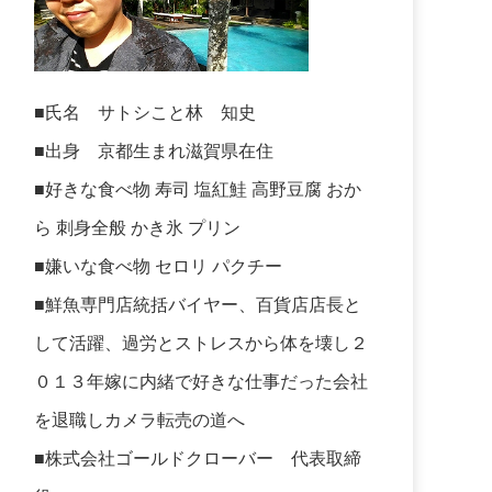
■氏名 サトシこと林 知史
■出身 京都生まれ滋賀県在住
■好きな食べ物 寿司 塩紅鮭 高野豆腐 おか
ら 刺身全般 かき氷 プリン
■嫌いな食べ物 セロリ パクチー
■鮮魚専門店統括バイヤー、百貨店店長と
して活躍、過労とストレスから体を壊し２
０１３年嫁に内緒で好きな仕事だった会社
を退職しカメラ転売の道へ
■株式会社ゴールドクローバー 代表取締