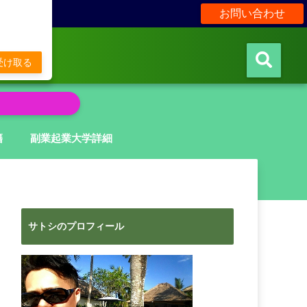
お問い合わせ
販
受け取る
籍
副業起業大学詳細
サトシのプロフィール