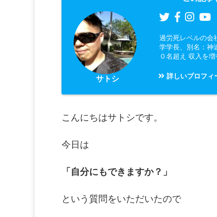
過労死レベルの会
学学長、別名：神
０名超え 収入を
詳しいプロフィ
サトシ
こんにちはサトシです。
今日は
「自分にもできますか？」
という質問をいただいたので