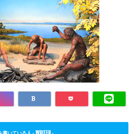
WRITER
を書いている人 -
-