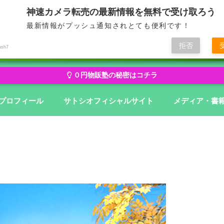
神速カメラ転売の最新情報を無料で受け取ろう
最新情報がプッシュ通知されとても便利です！
せどり・転売から物販にステージアップ
無在庫から億を狙う０円物
拒否
ush7
０円物販塾の秘密はコチラ
プロフィール
サトシオフィシャルサイト
メディア・書