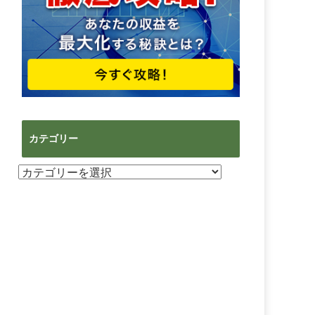
カテゴリー
カ
テ
ゴ
リ
ー