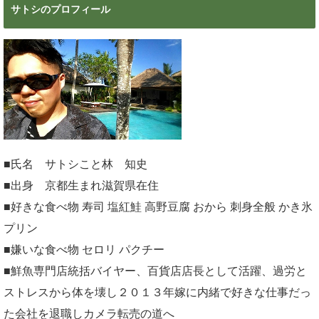
サトシのプロフィール
■氏名 サトシこと林 知史
■出身 京都生まれ滋賀県在住
■好きな食べ物 寿司 塩紅鮭 高野豆腐 おから 刺身全般 かき氷
プリン
■嫌いな食べ物 セロリ パクチー
■鮮魚専門店統括バイヤー、百貨店店長として活躍、過労と
ストレスから体を壊し２０１３年嫁に内緒で好きな仕事だっ
た会社を退職しカメラ転売の道へ