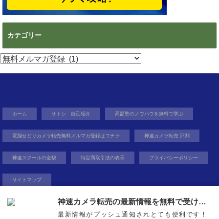
カテゴリー
カ
テ
ゴ
リ
ー
ホーム
サトシ 自己紹介
高額塾のノウハウを無料で学ぶ
電脳せどりカメラ転売無料メルマガ登録はコチラ
神速カメラ転売 評判
神速スクールの全貌
特定商取引法の表示
プライバシーポリシー
サイトマップ
神速カメラ転売の最新情報を無料で受け取ろう
最新情報がプッシュ通知されとても便利です！
稼ぐ力を身に着け自由を得るという生き方