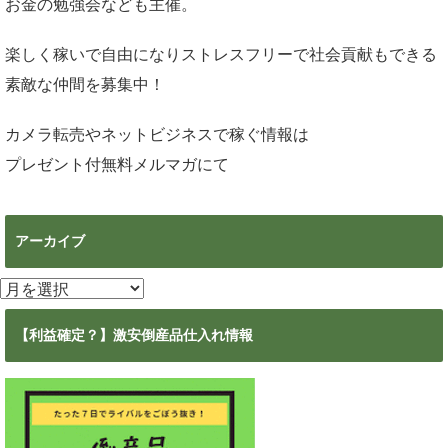
お金の勉強会なども主催。
楽しく稼いで自由になりストレスフリーで社会貢献もできる
素敵な仲間を募集中！
カメラ転売やネットビジネスで稼ぐ情報は
プレゼント付無料メルマガ
にて
アーカイブ
ア
ー
カ
【利益確定？】激安倒産品仕入れ情報
イ
ブ