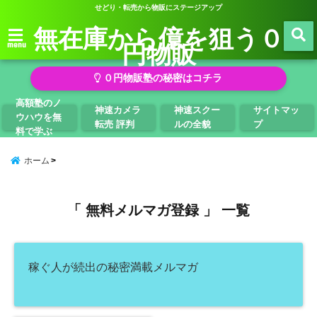
せどり・転売から物販にステージアップ
無在庫から億を狙う０
円物販
menu
０円物販塾の秘密はコチラ
高額塾のノ
神速カメラ
神速スクー
サイトマッ
ウハウを無
転売 評判
ルの全貌
プ
料で学ぶ
ホーム
「 無料メルマガ登録 」 一覧
稼ぐ人が続出の秘密満載メルマガ