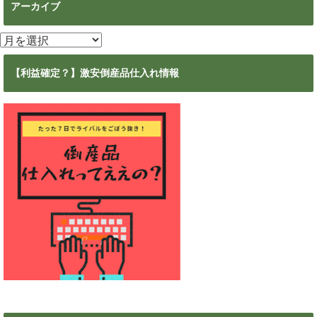
アーカイブ
ア
ー
カ
【利益確定？】激安倒産品仕入れ情報
イ
ブ