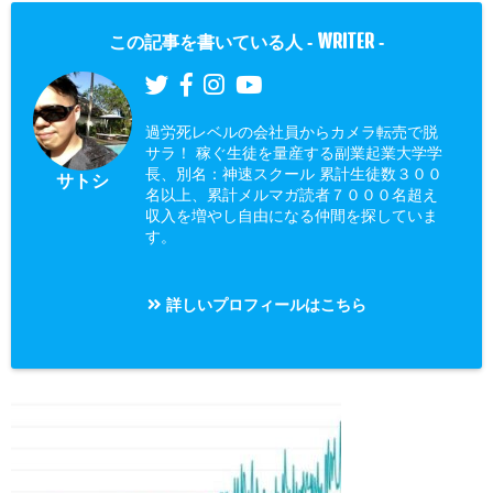
WRITER
この記事を書いている人 -
-
過労死レベルの会社員からカメラ転売で脱
サラ！ 稼ぐ生徒を量産する副業起業大学学
長、別名：神速スクール 累計生徒数３００
サトシ
名以上、累計メルマガ読者７０００名超え
収入を増やし自由になる仲間を探していま
す。
詳しいプロフィールはこちら