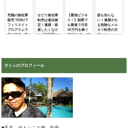
究極の無在庫
せどり無在庫
【最強ビジネ
誰も知らな
販売 TEMUア
転売は違法確
ス！】副業で
い！逮捕され
フィリエイト
定！逮捕・破
も最速で月収
る危険なメル
プログラムで
産したくなけ
30万円を稼ぐ
カリ転売の方
稼ぐ方法 初
れば物販勢は
方法5ステップ
法とは
心者の副業に
マジで今すぐ
超絶おすす
見ろ！
め！
サトシのプロフィール
■氏名 サトシこと林 知史