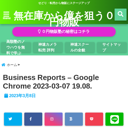
せどり・転売から物販にステージアップ
無在庫から億を狙う０
円物販
menu
０円物販塾の秘密はコチラ
高額塾のノ
神速カメラ
神速スクー
サイトマッ
ウハウを無
転売 評判
ルの全貌
プ
料で学ぶ
ホーム
Business Reports – Google
Chrome 2023-03-07 19.08.
2023年3月8日