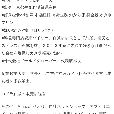
■出身 京都生まれ滋賀県在住
■好きな食べ物 寿司 塩紅鮭 高野豆腐 おから 刺身全般 かき氷
プリン
■嫌いな食べ物 セロリ パクチー
■鮮魚専門店統括バイヤー、百貨店店長として活躍、過労と
ストレスから体を壊し２０１３年嫁に内緒で好きな仕事だっ
た会社を退職しカメラ転売の道へ
■株式会社ゴールドクローバー 代表取締役
副業起業大学
学長として主に神速カメラ転売学科運営し成
功者を多数輩出。
カメラ買取・販売店経営
その他、Amazonせどり、自社ネットショップ、アフィリエ