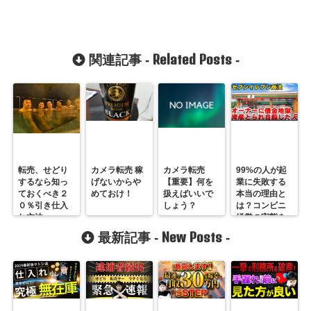
Related Posts
関連記事 -
-
転売、せどり
カメラ転売 稼
カメラ転売
99%の人が起
するなら知っ
げないからや
【重要】何を
業に失敗する
ておくべき２
めておけ！
扱えばいいで
本当の理由と
０％引き仕入
しょう？
は？コンビニ
れ方法
経営の実態を
暴露！
New Posts
最新記事 -
-