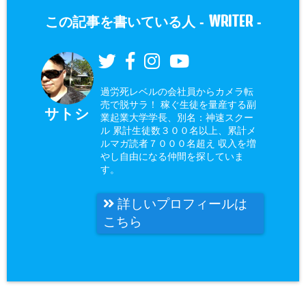
WRITER
この記事を書いている人 -
-
過労死レベルの会社員からカメラ転
売で脱サラ！ 稼ぐ生徒を量産する副
サトシ
業起業大学学長、別名：神速スクー
ル 累計生徒数３００名以上、累計メ
ルマガ読者７０００名超え 収入を増
やし自由になる仲間を探していま
す。
詳しいプロフィールは
こちら