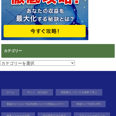
カテゴリー
カ
テ
ゴ
リ
ー
ホーム
サトシ 自己紹介
高額塾のノウハウを無料で学ぶ
電脳せどりカメラ転売無料メルマガ登録はコチラ
神速カメラ転売 評判
神速スクールの全貌
特定商取引法の表示
プライバシーポリシー