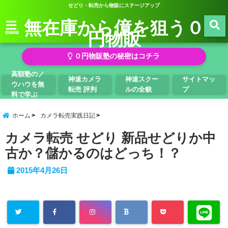
せどり・転売から物販にステージアップ
無在庫から億を狙う０
円物販
menu
０円物販塾の秘密はコチラ
高額塾のノ
神速カメラ
神速スクー
サイトマッ
ウハウを無
転売 評判
ルの全貌
プ
料で学ぶ
ホーム
カメラ転売実践日記
カメラ転売 せどり 新品せどりか中
古か？儲かるのはどっち！？
2015年4月26日