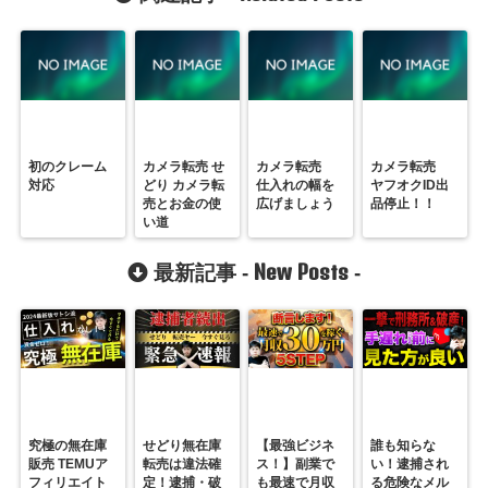
初のクレーム
カメラ転売 せ
カメラ転売
カメラ転売
対応
どり カメラ転
仕入れの幅を
ヤフオクID出
売とお金の使
広げましょう
品停止！！
い道
New Posts
最新記事 -
-
究極の無在庫
せどり無在庫
【最強ビジネ
誰も知らな
販売 TEMUア
転売は違法確
ス！】副業で
い！逮捕され
フィリエイト
定！逮捕・破
も最速で月収
る危険なメル