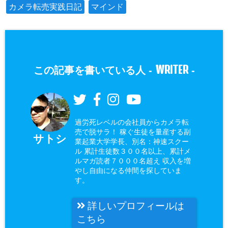
カメラ転売実践日記
マインド
WRITER
この記事を書いている人 -
-
過労死レベルの会社員からカメラ転
売で脱サラ！ 稼ぐ生徒を量産する副
サトシ
業起業大学学長、別名：神速スクー
ル 累計生徒数３００名以上、累計メ
ルマガ読者７０００名超え 収入を増
やし自由になる仲間を探していま
す。
詳しいプロフィールは
こちら