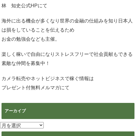
林 知史公式HP
にて
海外に出る機会が多くなり世界の金融の仕組みを知り日本人
は損をしていることを伝えるため
お金の勉強会なども主催。
楽しく稼いで自由になりストレスフリーで社会貢献もできる
素敵な仲間を募集中！
カメラ転売やネットビジネスで稼ぐ情報は
プレゼント付無料メルマガ
にて
アーカイブ
ア
ー