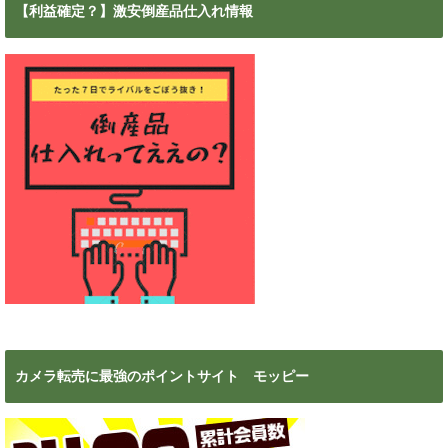
カ
【利益確定？】激安倒産品仕入れ情報
イ
ブ
カメラ転売に最強のポイントサイト モッピー