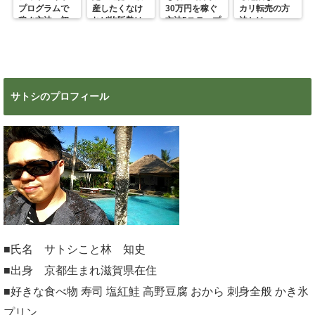
プログラムで
産したくなけ
30万円を稼ぐ
カリ転売の方
稼ぐ方法 初
れば物販勢は
方法5ステップ
法とは
心者の副業に
マジで今すぐ
超絶おすす
見ろ！
め！
サトシのプロフィール
■氏名 サトシこと林 知史
■出身 京都生まれ滋賀県在住
■好きな食べ物 寿司 塩紅鮭 高野豆腐 おから 刺身全般 かき氷
プリン