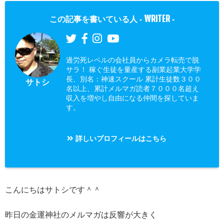
WRITER
この記事を書いている人 -
-
過労死レベルの会社員からカメラ転売で脱
サラ！ 稼ぐ生徒を量産する副業起業大学学
長、別名：神速スクール 累計生徒数３００
サトシ
名以上、累計メルマガ読者７０００名超え
収入を増やし自由になる仲間を探していま
す。
詳しいプロフィールはこちら
こんにちはサトシです＾＾
昨日の金運神社のメルマガは反響が大きく