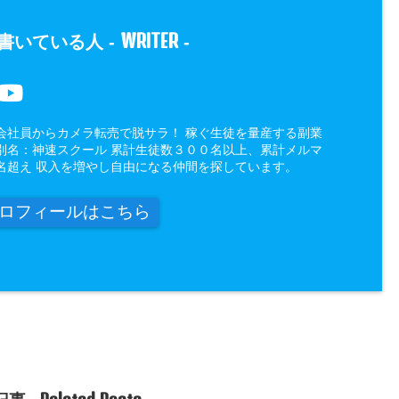
WRITER
書いている人 -
-
会社員からカメラ転売で脱サラ！ 稼ぐ生徒を量産する副業
別名：神速スクール 累計生徒数３００名以上、累計メルマ
名超え 収入を増やし自由になる仲間を探しています。
ロフィールはこちら