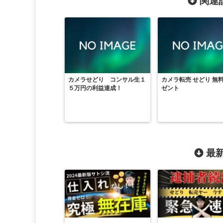
関連記
カメラせどり コンサル生１
カメラ転売 せどり 無
５万円の利益達成！
ゼント
最新