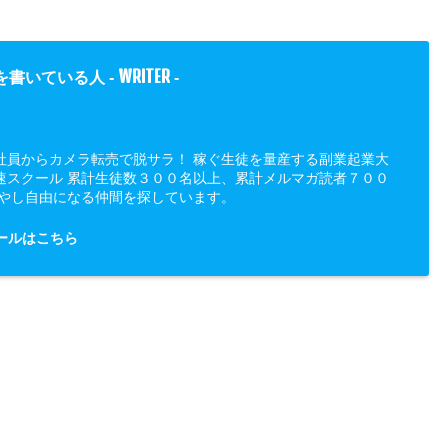
WRITER
を書いている人 -
-
社員からカメラ転売で脱サラ！ 稼ぐ生徒を量産する副業起業大
速スクール 累計生徒数３００名以上、累計メルマガ読者７００
増やし自由になる仲間を探しています。
ールはこちら