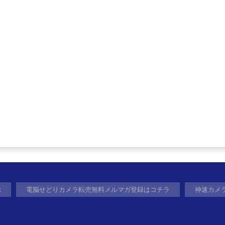
ぶ
電脳せどりカメラ転売無料メルマガ登録はコチラ
神速カメ