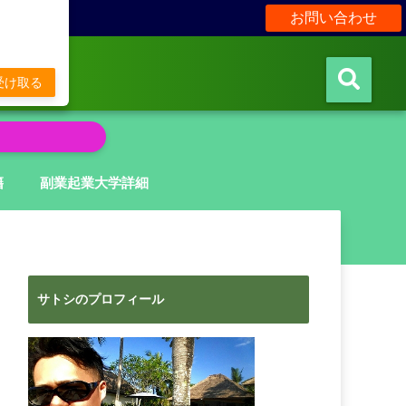
お問い合わせ
販
受け取る
籍
副業起業大学詳細
サトシのプロフィール