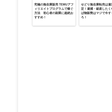
究極の無在庫販売 TEMUアフ
せどり無在庫転売は違
ィリエイトプログラムで稼ぐ
定！逮捕・破産したく
方法 初心者の副業に超絶お
ば物販勢はマジで今す
すすめ！
ろ！