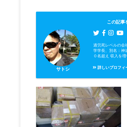
この記事
過労死レベルの会
学学長、別名：神
０名超え 収入を
詳しいプロフィ
サトシ