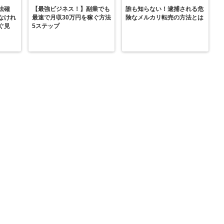
法確
【最強ビジネス！】副業でも
誰も知らない！逮捕される危
なけれ
最速で月収30万円を稼ぐ方法
険なメルカリ転売の方法とは
ぐ見
5ステップ