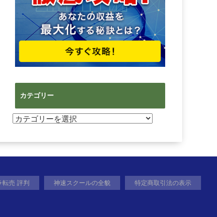
カテゴリー
カ
テ
ゴ
リ
ー
ラ転売 評判
神速スクールの全貌
特定商取引法の表示