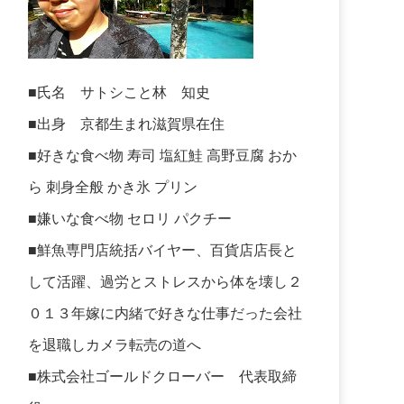
■氏名 サトシこと林 知史
■出身 京都生まれ滋賀県在住
■好きな食べ物 寿司 塩紅鮭 高野豆腐 おか
ら 刺身全般 かき氷 プリン
■嫌いな食べ物 セロリ パクチー
■鮮魚専門店統括バイヤー、百貨店店長と
して活躍、過労とストレスから体を壊し２
０１３年嫁に内緒で好きな仕事だった会社
を退職しカメラ転売の道へ
■株式会社ゴールドクローバー 代表取締