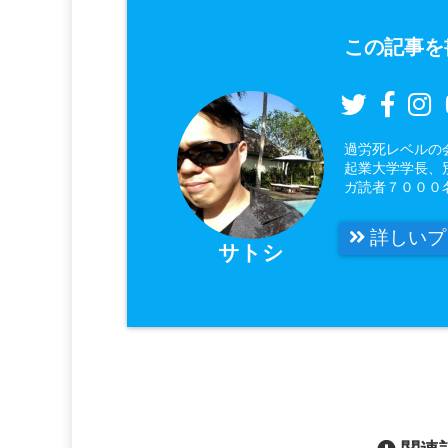
この記事を
過労死レベルの
起業大学学長、
ガ読者７０００
詳しいプ
サトシ