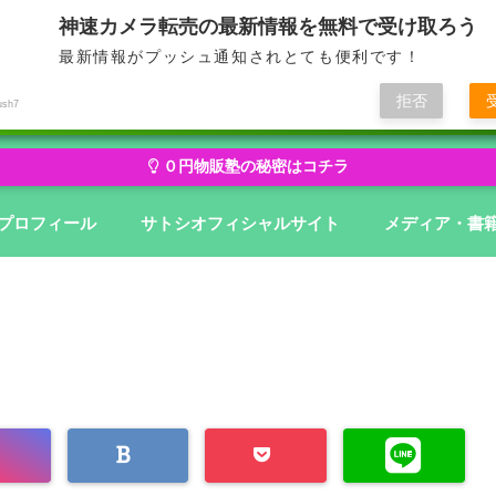
神速カメラ転売の最新情報を無料で受け取ろう
最新情報がプッシュ通知されとても便利です！
せどり・転売から物販にステージアップ
無在庫から億を狙う０円物
拒否
ush7
０円物販塾の秘密はコチラ
プロフィール
サトシオフィシャルサイト
メディア・書