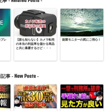
Related Posts
事 -
-
料プレ
【誰も知らない】カメラ転売
副業モニターの罠にご用心！
の本当の利益率を儲かる商品
と共に暴露するけど・・・
New Posts
記事 -
-