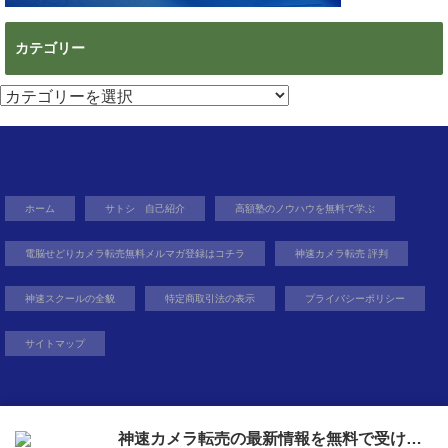
カテゴリー
カ
テ
ゴ
リ
ー
ホーム
サトシ 自己紹介
高額塾のノウハウを無料で学ぶ
電脳せどりカメラ転売無料メルマガ登録はコチラ
神速カメラ転売 評判
神速スクールの全貌
特定商取引法の表示
プライバシーポリシー
サイトマップ
Copyright©
無在庫から億を狙う０円物販
, 2014 All Rights Reserved.
神速カメラ転売の最新情報を無料で受け取ろう