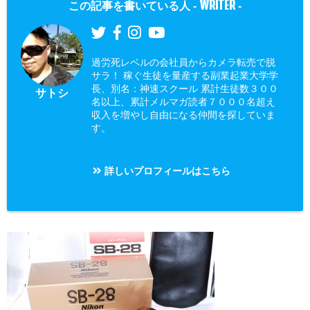
WRITER
この記事を書いている人 -
-
過労死レベルの会社員からカメラ転売で脱
サラ！ 稼ぐ生徒を量産する副業起業大学学
長、別名：神速スクール 累計生徒数３００
サトシ
名以上、累計メルマガ読者７０００名超え
収入を増やし自由になる仲間を探していま
す。
詳しいプロフィールはこちら