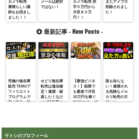
カメラ転売
メールは絶対
カメラ転売 赤
またアメブロ
素晴らしい講
ではない！
字５万円から
削除されまし
師をお招きし
月収８０万
た！
ました！！
円！！
New Posts
最新記事 -
-
究極の無在庫
せどり無在庫
【最強ビジネ
誰も知らな
販売 TEMUア
転売は違法確
ス！】副業で
い！逮捕され
フィリエイト
定！逮捕・破
も最速で月収
る危険なメル
プログラムで
産したくなけ
30万円を稼ぐ
カリ転売の方
稼ぐ方法 初
れば物販勢は
方法5ステップ
法とは
心者の副業に
マジで今すぐ
超絶おすす
見ろ！
め！
サトシのプロフィール