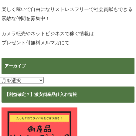
楽しく稼いで自由になりストレスフリーで社会貢献もできる
素敵な仲間を募集中！
カメラ転売やネットビジネスで稼ぐ情報は
プレゼント付無料メルマガ
にて
アーカイブ
ア
ー
カ
【利益確定？】激安倒産品仕入れ情報
イ
ブ