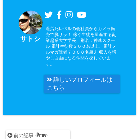
過労死レベルの会社員からカメラ転
売で脱サラ！ 稼ぐ生徒を量産する副
サトシ
業起業大学学長、別名：神速スクー
ル 累計生徒数３００名以上、累計メ
ルマガ読者７０００名超え 収入を増
やし自由になる仲間を探していま
す。
詳しいプロフィールは
こちら
Prev
前の記事 -
-