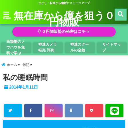
せどり・転売から物販にステージアップ
無在庫から億を狙う０
円物販
menu
０円物販塾の秘密はコチラ
高額塾のノ
神速カメラ
神速スクー
サイトマッ
ウハウを無
転売 評判
ルの全貌
プ
料で学ぶ
ホーム
雑記
私の睡眠時間
2014年1月11日