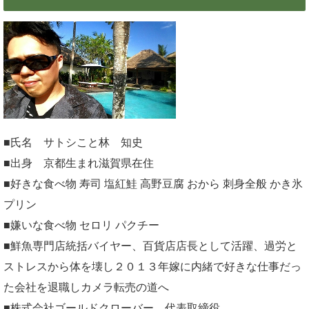
■氏名 サトシこと林 知史
■出身 京都生まれ滋賀県在住
■好きな食べ物 寿司 塩紅鮭 高野豆腐 おから 刺身全般 かき氷
プリン
■嫌いな食べ物 セロリ パクチー
■鮮魚専門店統括バイヤー、百貨店店長として活躍、過労と
ストレスから体を壊し２０１３年嫁に内緒で好きな仕事だっ
た会社を退職しカメラ転売の道へ
■株式会社ゴールドクローバー 代表取締役