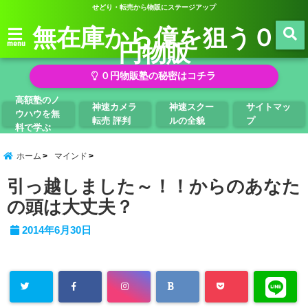
せどり・転売から物販にステージアップ
無在庫から億を狙う０
円物販
menu
０円物販塾の秘密はコチラ
高額塾のノ
神速カメラ
神速スクー
サイトマッ
ウハウを無
転売 評判
ルの全貌
プ
料で学ぶ
ホーム
マインド
引っ越しました～！！からのあなた
の頭は大丈夫？
2014年6月30日