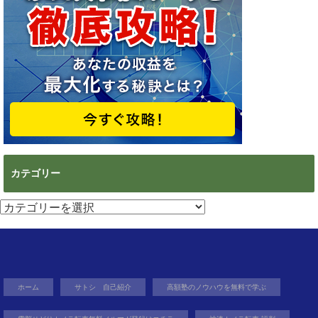
カテゴリー
カ
テ
ゴ
リ
ー
ホーム
サトシ 自己紹介
高額塾のノウハウを無料で学ぶ