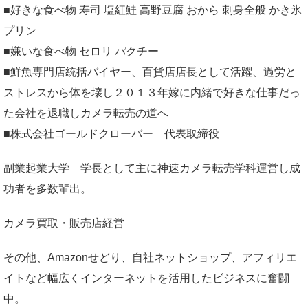
■好きな食べ物 寿司 塩紅鮭 高野豆腐 おから 刺身全般 かき氷
プリン
■嫌いな食べ物 セロリ パクチー
■鮮魚専門店統括バイヤー、百貨店店長として活躍、過労と
ストレスから体を壊し２０１３年嫁に内緒で好きな仕事だっ
た会社を退職しカメラ転売の道へ
■株式会社ゴールドクローバー 代表取締役
副業起業大学
学長として主に神速カメラ転売学科運営し成
功者を多数輩出。
カメラ買取・販売店経営
その他、Amazonせどり、自社ネットショップ、アフィリエ
イトなど幅広くインターネットを活用したビジネスに奮闘
中。