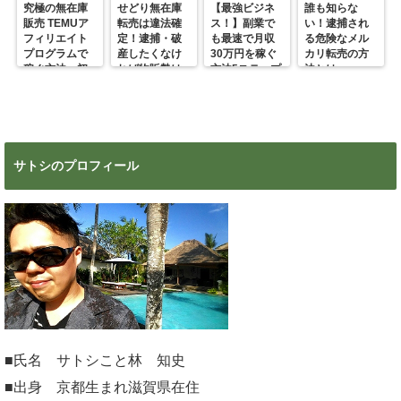
究極の無在庫
せどり無在庫
【最強ビジネ
誰も知らな
販売 TEMUア
転売は違法確
ス！】副業で
い！逮捕され
フィリエイト
定！逮捕・破
も最速で月収
る危険なメル
プログラムで
産したくなけ
30万円を稼ぐ
カリ転売の方
稼ぐ方法 初
れば物販勢は
方法5ステップ
法とは
心者の副業に
マジで今すぐ
超絶おすす
見ろ！
め！
サトシのプロフィール
■氏名 サトシこと林 知史
■出身 京都生まれ滋賀県在住