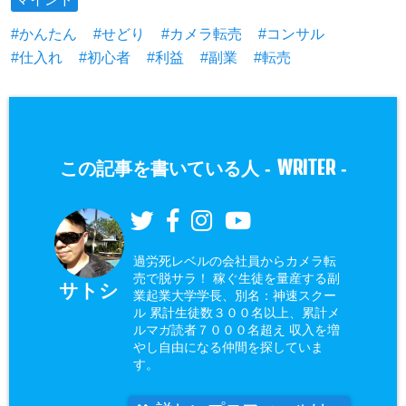
かんたん
せどり
カメラ転売
コンサル
仕入れ
初心者
利益
副業
転売
WRITER
この記事を書いている人 -
-
過労死レベルの会社員からカメラ転
売で脱サラ！ 稼ぐ生徒を量産する副
サトシ
業起業大学学長、別名：神速スクー
ル 累計生徒数３００名以上、累計メ
ルマガ読者７０００名超え 収入を増
やし自由になる仲間を探していま
す。