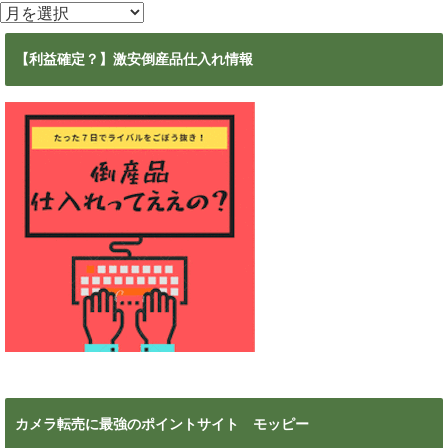
ア
ー
カ
【利益確定？】激安倒産品仕入れ情報
イ
ブ
カメラ転売に最強のポイントサイト モッピー