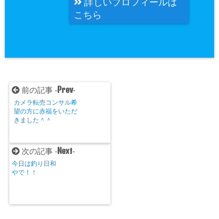
詳しいプロフィールは
こちら
Prev
前の記事 -
-
カメラ転売コンサル希
望の方に赤福をいただ
きました＾＾
Next
次の記事 -
-
今日は釣り日和
やで！！