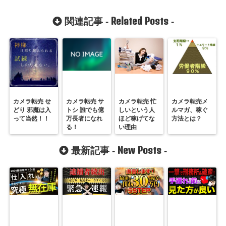
Related Posts
関連記事 -
-
カメラ転売 せ
カメラ転売 サ
カメラ転売 忙
カメラ転売メ
どり 邪魔は入
トシ 誰でも億
しいという人
ルマガ、稼ぐ
って当然！！
万長者になれ
ほど稼げてな
方法とは？
る！
い理由
New Posts
最新記事 -
-