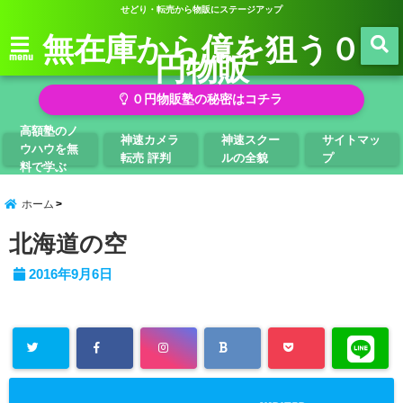
せどり・転売から物販にステージアップ
無在庫から億を狙う０
円物販
menu
０円物販塾の秘密はコチラ
高額塾のノ
神速カメラ
神速スクー
サイトマッ
ウハウを無
転売 評判
ルの全貌
プ
料で学ぶ
ホーム
北海道の空
2016年9月6日