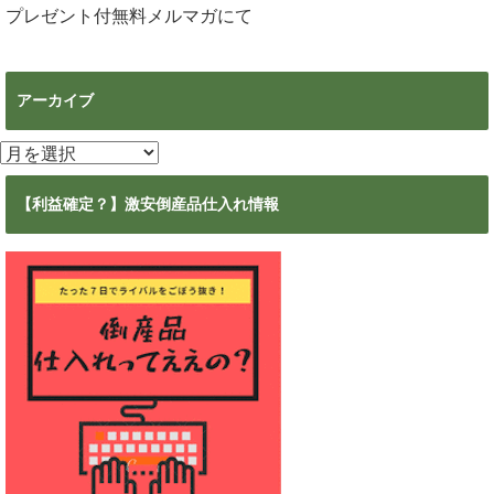
プレゼント付無料メルマガ
にて
アーカイブ
ア
ー
カ
【利益確定？】激安倒産品仕入れ情報
イ
ブ