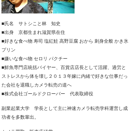
■氏名 サトシこと林 知史
■出身 京都生まれ滋賀県在住
■好きな食べ物 寿司 塩紅鮭 高野豆腐 おから 刺身全般 かき氷
プリン
■嫌いな食べ物 セロリ パクチー
■鮮魚専門店統括バイヤー、百貨店店長として活躍、過労と
ストレスから体を壊し２０１３年嫁に内緒で好きな仕事だっ
た会社を退職しカメラ転売の道へ
■株式会社ゴールドクローバー 代表取締役
副業起業大学
学長として主に神速カメラ転売学科運営し成
功者を多数輩出。