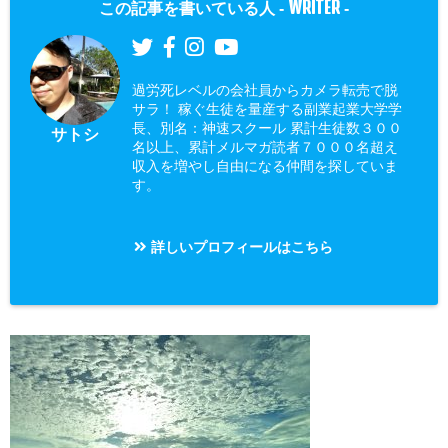
WRITER
この記事を書いている人 -
-
過労死レベルの会社員からカメラ転売で脱
サラ！ 稼ぐ生徒を量産する副業起業大学学
長、別名：神速スクール 累計生徒数３００
サトシ
名以上、累計メルマガ読者７０００名超え
収入を増やし自由になる仲間を探していま
す。
詳しいプロフィールはこちら