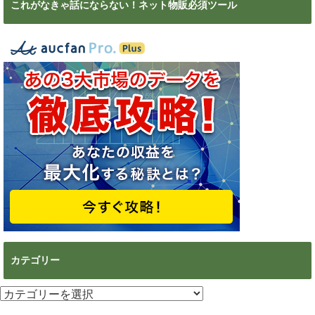
これがなきゃ話にならない！ネット物販必須ツール
カテゴリー
カ
テ