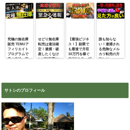
究極の無在庫
せどり無在庫
【最強ビジネ
誰も知らな
販売 TEMUア
転売は違法確
ス！】副業で
い！逮捕され
フィリエイト
定！逮捕・破
も最速で月収
る危険なメル
プログラムで
産したくなけ
30万円を稼ぐ
カリ転売の方
稼ぐ方法 初
れば物販勢は
方法5ステップ
法とは
心者の副業に
マジで今すぐ
超絶おすす
見ろ！
め！
サトシのプロフィール