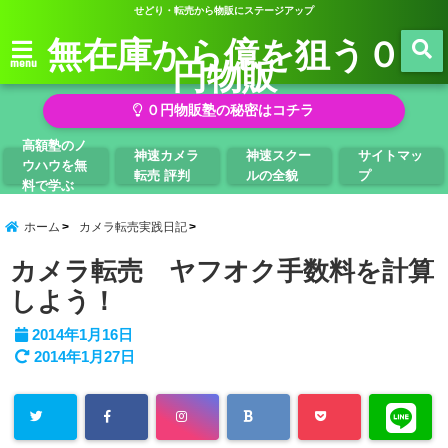
せどり・転売から物販にステージアップ
無在庫から億を狙う０
円物販
menu
０円物販塾の秘密はコチラ
高額塾のノ
神速カメラ
神速スクー
サイトマッ
ウハウを無
転売 評判
ルの全貌
プ
料で学ぶ
ホーム
カメラ転売実践日記
カメラ転売 ヤフオク手数料を計算
しよう！
2014年1月16日
2014年1月27日