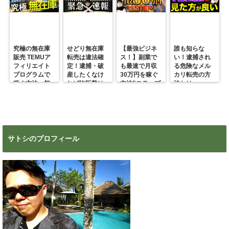
究極の無在庫
せどり無在庫
【最強ビジネ
誰も知らな
販売 TEMUア
転売は違法確
ス！】副業で
い！逮捕され
フィリエイト
定！逮捕・破
も最速で月収
る危険なメル
プログラムで
産したくなけ
30万円を稼ぐ
カリ転売の方
稼ぐ方法 初
れば物販勢は
方法5ステップ
法とは
心者の副業に
マジで今すぐ
超絶おすす
見ろ！
め！
サトシのプロフィール