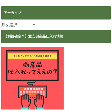
アーカイブ
ア
ー
カ
【利益確定？】激安倒産品仕入れ情報
イ
ブ