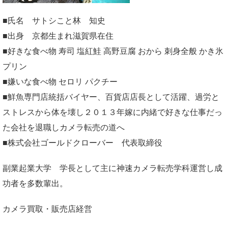
■氏名 サトシこと林 知史
■出身 京都生まれ滋賀県在住
■好きな食べ物 寿司 塩紅鮭 高野豆腐 おから 刺身全般 かき氷
プリン
■嫌いな食べ物 セロリ パクチー
■鮮魚専門店統括バイヤー、百貨店店長として活躍、過労と
ストレスから体を壊し２０１３年嫁に内緒で好きな仕事だっ
た会社を退職しカメラ転売の道へ
■株式会社ゴールドクローバー 代表取締役
副業起業大学
学長として主に神速カメラ転売学科運営し成
功者を多数輩出。
カメラ買取・販売店経営