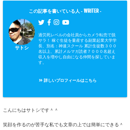
WRITER
この記事を書いている人 -
-
過労死レベルの会社員からカメラ転売で脱
サラ！ 稼ぐ生徒を量産する副業起業大学学
長、別名：神速スクール 累計生徒数３００
サトシ
名以上、累計メルマガ読者７０００名超え
収入を増やし自由になる仲間を探していま
す。
詳しいプロフィールはこちら
こんにちはサトシです＾＾
笑顔を作るのが苦手な私でも文章の上では簡単にできる＾