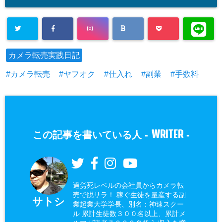
カメラ転売実践日記
カメラ転売
ヤフオク
仕入れ
副業
手数料
WRITER
この記事を書いている人 -
-
過労死レベルの会社員からカメラ転
売で脱サラ！ 稼ぐ生徒を量産する副
サトシ
業起業大学学長、別名：神速スクー
ル 累計生徒数３００名以上、累計メ