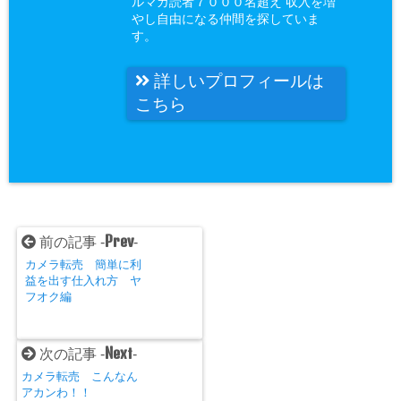
ルマガ読者７０００名超え 収入を増
やし自由になる仲間を探していま
す。
詳しいプロフィールは
こちら
Prev
前の記事 -
-
カメラ転売 簡単に利
益を出す仕入れ方 ヤ
フオク編
Next
次の記事 -
-
カメラ転売 こんなん
アカンわ！！