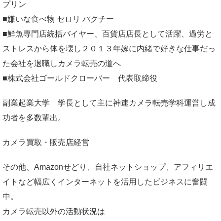
プリン
■嫌いな食べ物 セロリ パクチー
■鮮魚専門店統括バイヤー、百貨店店長として活躍、過労と
ストレスから体を壊し２０１３年嫁に内緒で好きな仕事だっ
た会社を退職しカメラ転売の道へ
■株式会社ゴールドクローバー 代表取締役
副業起業大学
学長として主に神速カメラ転売学科運営し成
功者を多数輩出。
カメラ買取・販売店経営
その他、Amazonせどり、自社ネットショップ、アフィリエ
イトなど幅広くインターネットを活用したビジネスに奮闘
中。
カメラ転売以外の活動状況は