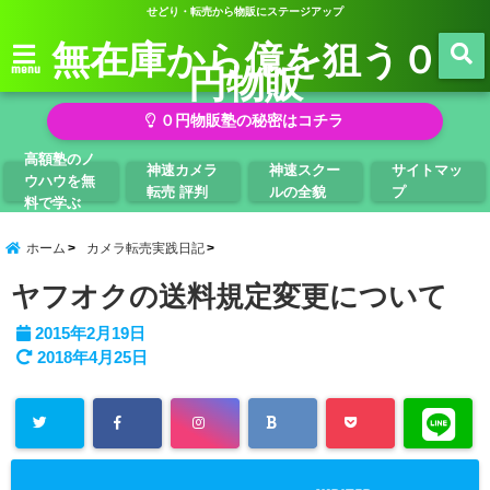
せどり・転売から物販にステージアップ
無在庫から億を狙う０
円物販
menu
０円物販塾の秘密はコチラ
高額塾のノ
神速カメラ
神速スクー
サイトマッ
ウハウを無
転売 評判
ルの全貌
プ
料で学ぶ
ホーム
カメラ転売実践日記
ヤフオクの送料規定変更について
2015年2月19日
2018年4月25日