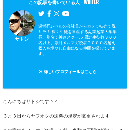
WRITER
この記事を書いている人 -
-
過労死レベルの会社員からカメラ転売で脱
サラ！ 稼ぐ生徒を量産する副業起業大学学
長、別名：神速スクール 累計生徒数３００
サトシ
名以上、累計メルマガ読者７０００名超え
収入を増やし自由になる仲間を探していま
す。
詳しいプロフィールはこちら
こんにちはサトシです＾＾
３月３日からヤフオクの送料の規定が変更
されます！