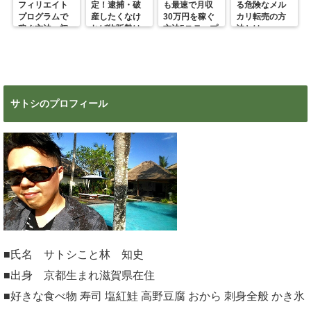
フィリエイト
定！逮捕・破
も最速で月収
る危険なメル
プログラムで
産したくなけ
30万円を稼ぐ
カリ転売の方
稼ぐ方法 初
れば物販勢は
方法5ステップ
法とは
心者の副業に
マジで今すぐ
超絶おすす
見ろ！
め！
サトシのプロフィール
■氏名 サトシこと林 知史
■出身 京都生まれ滋賀県在住
■好きな食べ物 寿司 塩紅鮭 高野豆腐 おから 刺身全般 かき氷