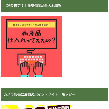
カ
【利益確定？】激安倒産品仕入れ情報
イ
ブ
カメラ転売に最強のポイントサイト モッピー