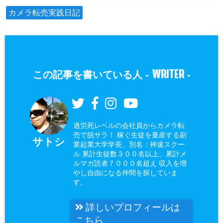
カメラ転売実践日記
WRITER
この記事を書いている人 -
-
過労死レベルの会社員からカメラ転
売で脱サラ！ 稼ぐ生徒を量産する副
サトシ
業起業大学学長、別名：神速スクー
ル 累計生徒数３００名以上、累計メ
ルマガ読者７０００名超え 収入を増
やし自由になる仲間を探していま
す。
詳しいプロフィールは
こちら