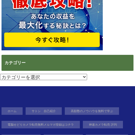
カテゴリー
カ
テ
ゴ
リ
ー
ホーム
サトシ 自己紹介
高額塾のノウハウを無料で学ぶ
電脳せどりカメラ転売無料メルマガ登録はコチラ
神速カメラ転売 評判