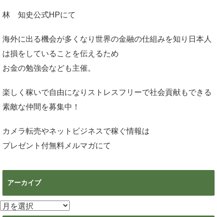
林 知史公式HP
にて
海外に出る機会が多くなり世界の金融の仕組みを知り日本人
は損をしていることを伝えるため
お金の勉強会なども主催。
楽しく稼いで自由になりストレスフリーで社会貢献もできる
素敵な仲間を募集中！
カメラ転売やネットビジネスで稼ぐ情報は
プレゼント付無料メルマガ
にて
アーカイブ
ア
ー