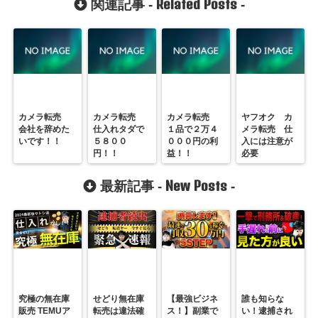
Related Posts
関連記事 -
-
カメラ転売
カメラ転売
カメラ転売
ヤフオク カ
会社を辞めた
仕入れタダで
１品で２万４
メラ転売 仕
いです！！
５８００
０００円の利
入には注意が
円！！
益！！
必要
New Posts
最新記事 -
-
究極の無在庫
せどり無在庫
【最強ビジネ
誰も知らな
販売 TEMUア
転売は違法確
ス！】副業で
い！逮捕され