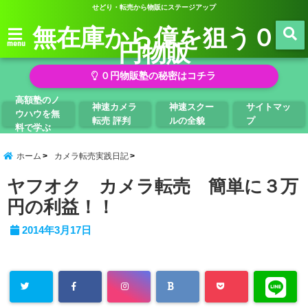
せどり・転売から物販にステージアップ
無在庫から億を狙う０
円物販
menu
０円物販塾の秘密はコチラ
高額塾のノ
神速カメラ
神速スクー
サイトマッ
ウハウを無
転売 評判
ルの全貌
プ
料で学ぶ
ホーム
カメラ転売実践日記
ヤフオク カメラ転売 簡単に３万
円の利益！！
2014年3月17日