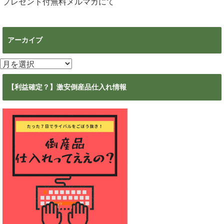
プレゼント付無料メルマガ
にて
アーカイブ
ア
ー
カ
【利益確定？】激安倒産品仕入れ情報
イ
ブ