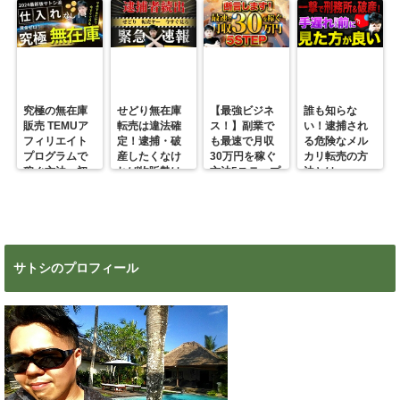
究極の無在庫
せどり無在庫
【最強ビジネ
誰も知らな
販売 TEMUア
転売は違法確
ス！】副業で
い！逮捕され
フィリエイト
定！逮捕・破
も最速で月収
る危険なメル
プログラムで
産したくなけ
30万円を稼ぐ
カリ転売の方
稼ぐ方法 初
れば物販勢は
方法5ステップ
法とは
心者の副業に
マジで今すぐ
超絶おすす
見ろ！
め！
サトシのプロフィール