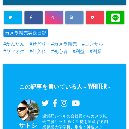
カメラ転売実践日記
かんたん
せどり
カメラ転売
コンサル
ヤフオク
仕入れ
初心者
利益
副業
WRITER
この記事を書いている人 -
-
過労死レベルの会社員からカメラ転
売で脱サラ！ 稼ぐ生徒を量産する副
サトシ
業起業大学学長、別名：神速スクー