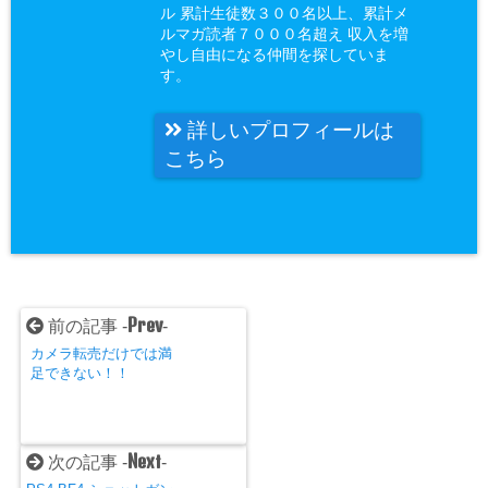
ル 累計生徒数３００名以上、累計メ
ルマガ読者７０００名超え 収入を増
やし自由になる仲間を探していま
す。
詳しいプロフィールは
こちら
Prev
前の記事 -
-
カメラ転売だけでは満
足できない！！
Next
次の記事 -
-