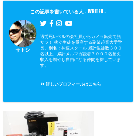
WRITER
この記事を書いている人 -
-
過労死レベルの会社員からカメラ転売で脱
サラ！ 稼ぐ生徒を量産する副業起業大学学
長、別名：神速スクール 累計生徒数３００
サトシ
名以上、累計メルマガ読者７０００名超え
収入を増やし自由になる仲間を探していま
す。
詳しいプロフィールはこちら