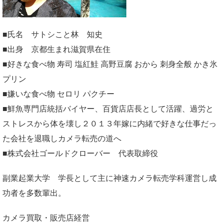
■氏名 サトシこと林 知史
■出身 京都生まれ滋賀県在住
■好きな食べ物 寿司 塩紅鮭 高野豆腐 おから 刺身全般 かき氷
プリン
■嫌いな食べ物 セロリ パクチー
■鮮魚専門店統括バイヤー、百貨店店長として活躍、過労と
ストレスから体を壊し２０１３年嫁に内緒で好きな仕事だっ
た会社を退職しカメラ転売の道へ
■株式会社ゴールドクローバー 代表取締役
副業起業大学
学長として主に神速カメラ転売学科運営し成
功者を多数輩出。
カメラ買取・販売店経営