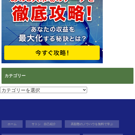
カテゴリー
カ
テ
ゴ
リ
ー
ホーム
サトシ 自己紹介
高額塾のノウハウを無料で学ぶ