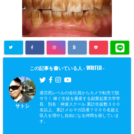
WRITER
この記事を書いている人 -
-
過労死レベルの会社員からカメラ転売で脱
サラ！ 稼ぐ生徒を量産する副業起業大学学
長、別名：神速スクール 累計生徒数３００
サトシ
名以上、累計メルマガ読者７０００名超え
収入を増やし自由になる仲間を探していま
す。