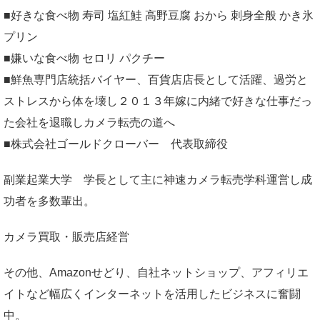
■好きな食べ物 寿司 塩紅鮭 高野豆腐 おから 刺身全般 かき氷
プリン
■嫌いな食べ物 セロリ パクチー
■鮮魚専門店統括バイヤー、百貨店店長として活躍、過労と
ストレスから体を壊し２０１３年嫁に内緒で好きな仕事だっ
た会社を退職しカメラ転売の道へ
■株式会社ゴールドクローバー 代表取締役
副業起業大学
学長として主に神速カメラ転売学科運営し成
功者を多数輩出。
カメラ買取・販売店経営
その他、Amazonせどり、自社ネットショップ、アフィリエ
イトなど幅広くインターネットを活用したビジネスに奮闘
中。