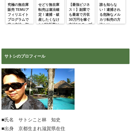
究極の無在庫
せどり無在庫
【最強ビジネ
誰も知らな
販売 TEMUア
転売は違法確
ス！】副業で
い！逮捕され
フィリエイト
定！逮捕・破
も最速で月収
る危険なメル
プログラムで
産したくなけ
30万円を稼ぐ
カリ転売の方
稼ぐ方法 初
れば物販勢は
方法5ステップ
法とは
心者の副業に
マジで今すぐ
超絶おすす
見ろ！
め！
サトシのプロフィール
■氏名 サトシこと林 知史
■出身 京都生まれ滋賀県在住