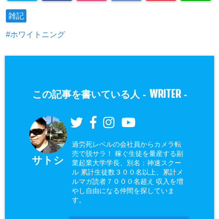
雑記
ホワイトニング
WRITER
この記事を書いている人 -
-
過労死レベルの会社員からカメラ転
売で脱サラ！ 稼ぐ生徒を量産する副
サトシ
業起業大学学長、別名：神速スクー
ル 累計生徒数３００名以上、累計メ
ルマガ読者７０００名超え 収入を増
やし自由になる仲間を探していま
す。