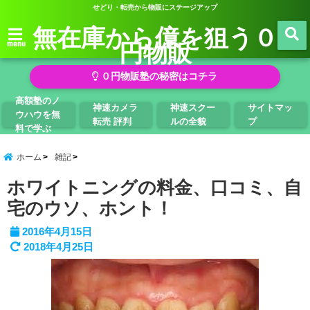
せどり・転売から物販にステージアップ
無在庫から億を狙う０
円物販
menu
０円物販塾の秘密はコチラ
高額塾のノ
神速カメラ
神速スクー
サイトマッ
ウハウを無
転売 評判
ルの全貌
プ
料で学ぶ
ホーム
雑記
ホワイトニングの料金、口コミ、自
宅のウソ、ホント！
2016年4月15日
2018年4月25日