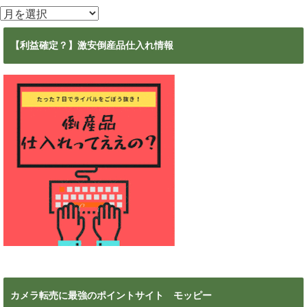
ア
ー
カ
【利益確定？】激安倒産品仕入れ情報
イ
ブ
カメラ転売に最強のポイントサイト モッピー