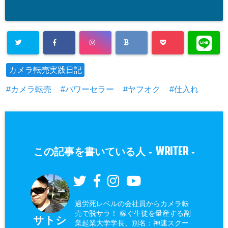
カメラ転売実践日記
カメラ転売
パワーセラー
ヤフオク
仕入れ
WRITER
この記事を書いている人 -
-
過労死レベルの会社員からカメラ転
売で脱サラ！ 稼ぐ生徒を量産する副
サトシ
業起業大学学長、別名：神速スクー