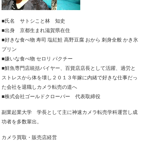
■氏名 サトシこと林 知史
■出身 京都生まれ滋賀県在住
■好きな食べ物 寿司 塩紅鮭 高野豆腐 おから 刺身全般 かき氷
プリン
■嫌いな食べ物 セロリ パクチー
■鮮魚専門店統括バイヤー、百貨店店長として活躍、過労と
ストレスから体を壊し２０１３年嫁に内緒で好きな仕事だっ
た会社を退職しカメラ転売の道へ
■株式会社ゴールドクローバー 代表取締役
副業起業大学
学長として主に神速カメラ転売学科運営し成
功者を多数輩出。
カメラ買取・販売店経営