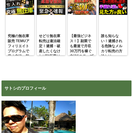
究極の無在庫
せどり無在庫
【最強ビジネ
誰も知らな
販売 TEMUア
転売は違法確
ス！】副業で
い！逮捕され
フィリエイト
定！逮捕・破
も最速で月収
る危険なメル
プログラムで
産したくなけ
30万円を稼ぐ
カリ転売の方
稼ぐ方法 初
れば物販勢は
方法5ステップ
法とは
心者の副業に
マジで今すぐ
超絶おすす
見ろ！
め！
サトシのプロフィール