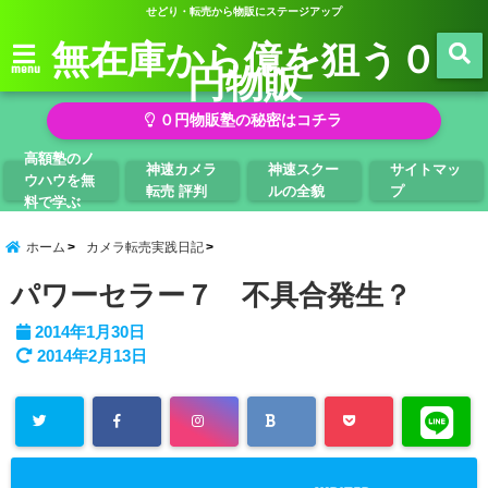
せどり・転売から物販にステージアップ
無在庫から億を狙う０
円物販
menu
０円物販塾の秘密はコチラ
高額塾のノ
神速カメラ
神速スクー
サイトマッ
ウハウを無
転売 評判
ルの全貌
プ
料で学ぶ
ホーム
カメラ転売実践日記
パワーセラー７ 不具合発生？
2014年1月30日
2014年2月13日