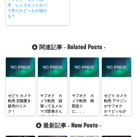
売 レンズセットかバ
ラ売りかどっちが儲か
る？
Related Posts
関連記事 -
-
せどり カメラ
ヤフオク カ
ヤフオク カ
せどり カメラ
転売 定額置き
メラ転売 頑
メラ転売 病
転売 アマゾン
販売のリス
張ってるメル
院送り
かヤフオク
ク！
マガ読者さん
に、、、
か？どっちが
がいます！
稼げるの？
New Posts
最新記事 -
-