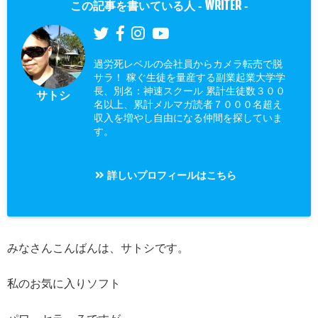
WRITER
この記事を書いている人 -
-
過労死レベルの会社員からカメラ転売で脱
サラ！ 稼ぐ生徒を量産する副業起業大学学
長、別名：神速スクール 累計生徒数３００
サトシ
名以上、累計メルマガ読者７０００名超え
収入を増やし自由になる仲間を探していま
す。
詳しいプロフィールはこちら
みなさんこんばんは、サトシです。
私のお気に入りソフト