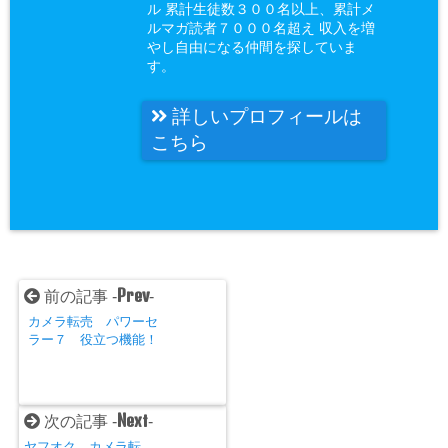
ル 累計生徒数３００名以上、累計メ
ルマガ読者７０００名超え 収入を増
やし自由になる仲間を探していま
す。
詳しいプロフィールは
こちら
Prev
前の記事 -
-
カメラ転売 パワーセ
ラー７ 役立つ機能！
Next
次の記事 -
-
ヤフオク カメラ転