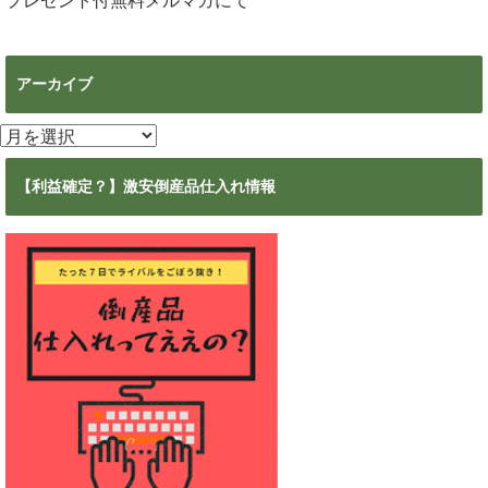
プレゼント付無料メルマガ
にて
アーカイブ
ア
ー
カ
【利益確定？】激安倒産品仕入れ情報
イ
ブ