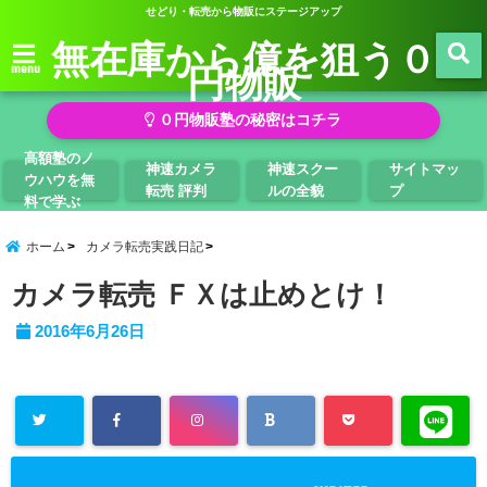
せどり・転売から物販にステージアップ
無在庫から億を狙う０
円物販
menu
０円物販塾の秘密はコチラ
高額塾のノ
神速カメラ
神速スクー
サイトマッ
ウハウを無
転売 評判
ルの全貌
プ
料で学ぶ
ホーム
カメラ転売実践日記
カメラ転売 ＦＸは止めとけ！
2016年6月26日