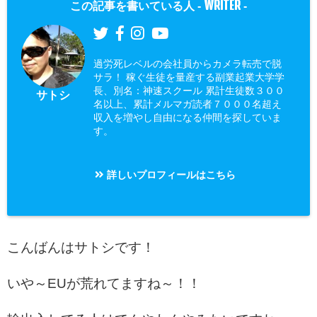
WRITER
この記事を書いている人 -
-
過労死レベルの会社員からカメラ転売で脱
サラ！ 稼ぐ生徒を量産する副業起業大学学
長、別名：神速スクール 累計生徒数３００
サトシ
名以上、累計メルマガ読者７０００名超え
収入を増やし自由になる仲間を探していま
す。
詳しいプロフィールはこちら
こんばんはサトシです！
いや～EUが荒れてますね～！！