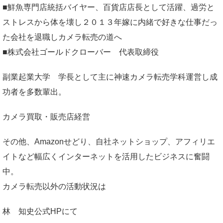
■鮮魚専門店統括バイヤー、百貨店店長として活躍、過労と
ストレスから体を壊し２０１３年嫁に内緒で好きな仕事だっ
た会社を退職しカメラ転売の道へ
■株式会社ゴールドクローバー 代表取締役
副業起業大学
学長として主に神速カメラ転売学科運営し成
功者を多数輩出。
カメラ買取・販売店経営
その他、Amazonせどり、自社ネットショップ、アフィリエ
イトなど幅広くインターネットを活用したビジネスに奮闘
中。
カメラ転売以外の活動状況は
林 知史公式HP
にて