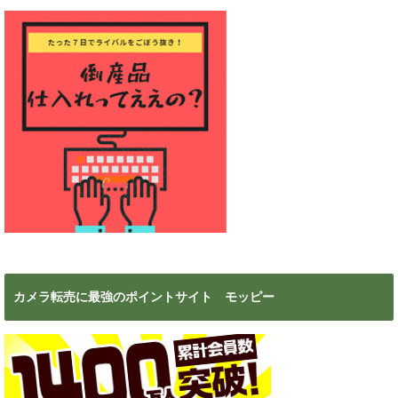
ブ
カメラ転売に最強のポイントサイト モッピー