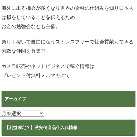
海外に出る機会が多くなり世界の金融の仕組みを知り日本人
は損をしていることを伝えるため
お金の勉強会なども主催。
楽しく稼いで自由になりストレスフリーで社会貢献もできる
素敵な仲間を募集中！
カメラ転売やネットビジネスで稼ぐ情報は
プレゼント付無料メルマガ
にて
アーカイブ
ア
ー
カ
【利益確定？】激安倒産品仕入れ情報
イ