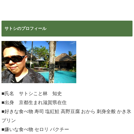
心者の副業に
マジで今すぐ
超絶おすす
見ろ！
め！
サトシのプロフィール
■氏名 サトシこと林 知史
■出身 京都生まれ滋賀県在住
■好きな食べ物 寿司 塩紅鮭 高野豆腐 おから 刺身全般 かき氷
プリン
■嫌いな食べ物 セロリ パクチー