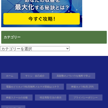
カテゴリー
カ
テ
ゴ
リ
ー
ホーム
サトシ 自己紹介
高額塾のノウハウを無料で学ぶ
電脳せどりカメラ転売無料メルマガ登録はコチラ
神速カメラ転売 評判
神速スクールの全貌
特定商取引法の表示
プライバシーポリシー