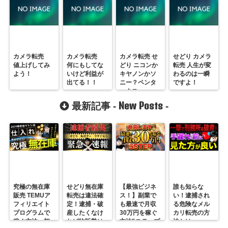
カメラ転売
カメラ転売
カメラ転売 せ
せどり カメラ
値上げしてみ
何にもしてな
どり ニコンか
転売 人生が変
よう！
いけど利益が
キヤノンかソ
わるのは一瞬
出てる！！
ニー？ペンタ
ですよ！
ックス
New Posts
最新記事 -
-
究極の無在庫
せどり無在庫
【最強ビジネ
誰も知らな
販売 TEMUア
転売は違法確
ス！】副業で
い！逮捕され
フィリエイト
定！逮捕・破
も最速で月収
る危険なメル
プログラムで
産したくなけ
30万円を稼ぐ
カリ転売の方
稼ぐ方法 初
れば物販勢は
方法5ステップ
法とは