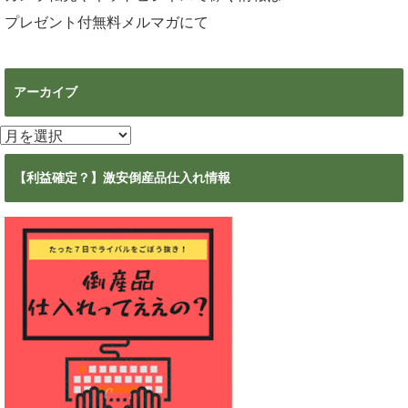
プレゼント付無料メルマガ
にて
アーカイブ
ア
ー
カ
【利益確定？】激安倒産品仕入れ情報
イ
ブ