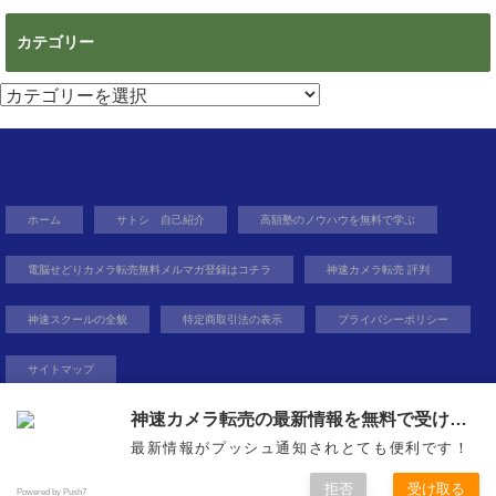
ゴ
リ
ー
ホーム
サトシ 自己紹介
高額塾のノウハウを無料で学ぶ
電脳せどりカメラ転売無料メルマガ登録はコチラ
神速カメラ転売 評判
神速スクールの全貌
特定商取引法の表示
プライバシーポリシー
サイトマップ
Copyright©
無在庫から億を狙う０円物販
, 2015 All Rights Reserved.
購読する
購読する
神速カメラ転売の最新情報を無料で受け取ろう
最新情報がプッシュ通知されとても便利です！
稼ぐ力を身に着け自由を得るという生き方
拒否
受け取る
Powered by Push7