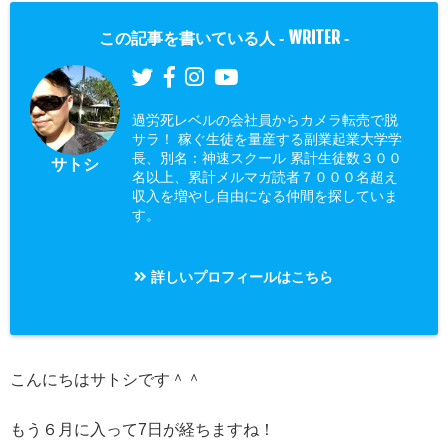
WRITER
この記事を書いている人 -
-
過労死レベルの会社員からカメラ転売で脱
サラ！ 稼ぐ生徒を量産する副業起業大学学
長、別名：神速スクール 累計生徒数３００
サトシ
名以上、累計メルマガ読者７０００名超え
収入を増やし自由になる仲間を探していま
す。
詳しいプロフィールはこちら
こんにちはサトシです＾＾
もう６月に入って7日が経ちますね！