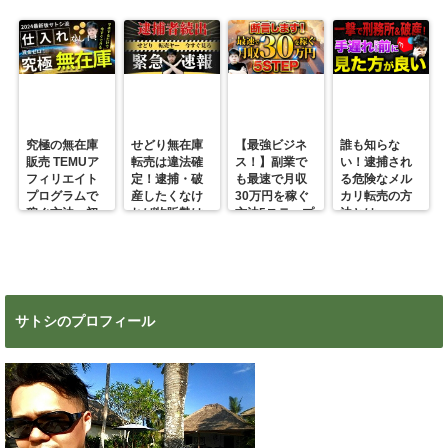
究極の無在庫
せどり無在庫
【最強ビジネ
誰も知らな
販売 TEMUア
転売は違法確
ス！】副業で
い！逮捕され
フィリエイト
定！逮捕・破
も最速で月収
る危険なメル
プログラムで
産したくなけ
30万円を稼ぐ
カリ転売の方
稼ぐ方法 初
れば物販勢は
方法5ステップ
法とは
心者の副業に
マジで今すぐ
超絶おすす
見ろ！
め！
サトシのプロフィール