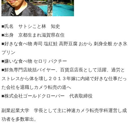
■氏名 サトシこと林 知史
■出身 京都生まれ滋賀県在住
■好きな食べ物 寿司 塩紅鮭 高野豆腐 おから 刺身全般 かき氷
プリン
■嫌いな食べ物 セロリ パクチー
■鮮魚専門店統括バイヤー、百貨店店長として活躍、過労と
ストレスから体を壊し２０１３年嫁に内緒で好きな仕事だっ
た会社を退職しカメラ転売の道へ
■株式会社ゴールドクローバー 代表取締役
副業起業大学
学長として主に神速カメラ転売学科運営し成
功者を多数輩出。