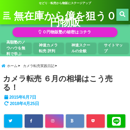
せどり・転売から物販にステージアップ
無在庫から億を狙う０
円物販
menu
０円物販塾の秘密はコチラ
高額塾のノ
神速カメラ
神速スクー
サイトマッ
ウハウを無
転売 評判
ルの全貌
プ
料で学ぶ
ホーム
カメラ転売実践日記
カメラ転売 ６月の相場はこう売
る！
2015年6月7日
2018年4月25日