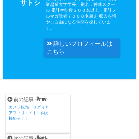
サトシ
業起業大学学長、別名：神速スクー
ル 累計生徒数３００名以上、累計メ
ルマガ読者７０００名超え 収入を増
やし自由になる仲間を探していま
す。
詳しいプロフィールは
こちら
Prev
前の記事 -
-
カメラ転売 せどりと
アフィリエイト 両方
極める！！
Next
次の記事 -
-