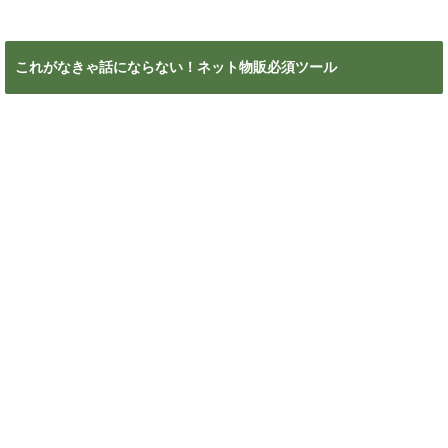
これがなきゃ話にならない！ネット物販必須ツール
カテゴリー
カ
テ