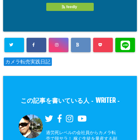
feedly
カメラ転売実践日記
WRITER
この記事を書いている人 -
-
過労死レベルの会社員からカメラ転
売で脱サラ！ 稼ぐ生徒を量産する副