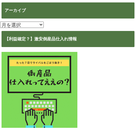
アーカイブ
ア
ー
カ
【利益確定？】激安倒産品仕入れ情報
イ
ブ