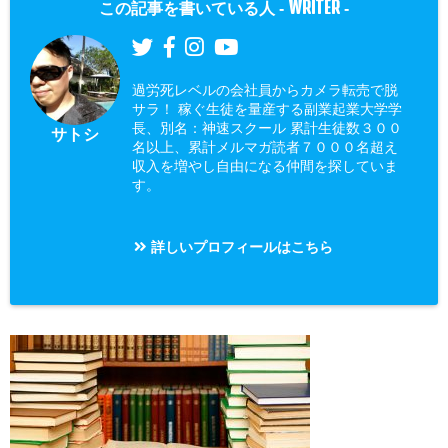
WRITER
この記事を書いている人 -
-
過労死レベルの会社員からカメラ転売で脱
サラ！ 稼ぐ生徒を量産する副業起業大学学
長、別名：神速スクール 累計生徒数３００
サトシ
名以上、累計メルマガ読者７０００名超え
収入を増やし自由になる仲間を探していま
す。
詳しいプロフィールはこちら