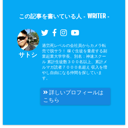
WRITER
この記事を書いている人 -
-
過労死レベルの会社員からカメラ転
売で脱サラ！ 稼ぐ生徒を量産する副
サトシ
業起業大学学長、別名：神速スクー
ル 累計生徒数３００名以上、累計メ
ルマガ読者７０００名超え 収入を増
やし自由になる仲間を探していま
す。
詳しいプロフィールは
こちら