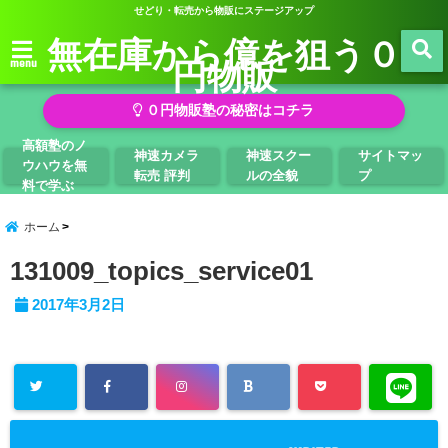
せどり・転売から物販にステージアップ
無在庫から億を狙う０
円物販
menu
０円物販塾の秘密はコチラ
高額塾のノ
神速カメラ
神速スクー
サイトマッ
ウハウを無
転売 評判
ルの全貌
プ
料で学ぶ
ホーム
131009_topics_service01
2017年3月2日