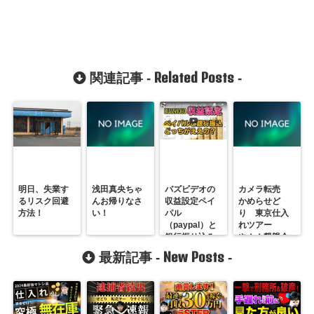
Related Posts
関連記事 -
-
明日、失業す
浅田真央ちゃ
バズビデオの
カメラ転売
るリスク回避
んお帰りなさ
収益設定ペイ
かめらせど
方法！
い！
パル
り 東京仕入
（paypal）と
れツアー
銀行振り込み
や！！懇親会
どっちがいい
や！！
New Posts
最新記事 -
-
か教える！