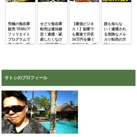
究極の無在庫
せどり無在庫
【最強ビジネ
誰も知らな
販売 TEMUア
転売は違法確
ス！】副業で
い！逮捕され
フィリエイト
定！逮捕・破
も最速で月収
る危険なメル
プログラムで
産したくなけ
30万円を稼ぐ
カリ転売の方
稼ぐ方法 初
れば物販勢は
方法5ステップ
法とは
心者の副業に
マジで今すぐ
超絶おすす
見ろ！
め！
サトシのプロフィール