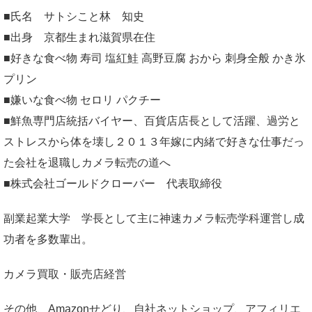
■氏名 サトシこと林 知史
■出身 京都生まれ滋賀県在住
■好きな食べ物 寿司 塩紅鮭 高野豆腐 おから 刺身全般 かき氷
プリン
■嫌いな食べ物 セロリ パクチー
■鮮魚専門店統括バイヤー、百貨店店長として活躍、過労と
ストレスから体を壊し２０１３年嫁に内緒で好きな仕事だっ
た会社を退職しカメラ転売の道へ
■株式会社ゴールドクローバー 代表取締役
副業起業大学
学長として主に神速カメラ転売学科運営し成
功者を多数輩出。
カメラ買取・販売店経営
その他、Amazonせどり、自社ネットショップ、アフィリエ