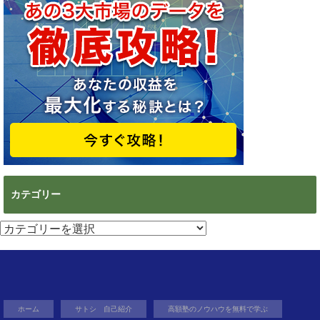
カテゴリー
カ
テ
ゴ
リ
ー
ホーム
サトシ 自己紹介
高額塾のノウハウを無料で学ぶ