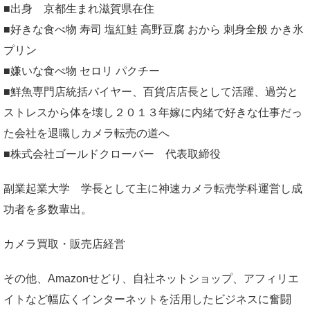
■出身 京都生まれ滋賀県在住
■好きな食べ物 寿司 塩紅鮭 高野豆腐 おから 刺身全般 かき氷
プリン
■嫌いな食べ物 セロリ パクチー
■鮮魚専門店統括バイヤー、百貨店店長として活躍、過労と
ストレスから体を壊し２０１３年嫁に内緒で好きな仕事だっ
た会社を退職しカメラ転売の道へ
■株式会社ゴールドクローバー 代表取締役
副業起業大学
学長として主に神速カメラ転売学科運営し成
功者を多数輩出。
カメラ買取・販売店経営
その他、Amazonせどり、自社ネットショップ、アフィリエ
イトなど幅広くインターネットを活用したビジネスに奮闘