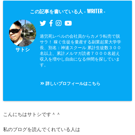
WRITER
この記事を書いている人 -
-
過労死レベルの会社員からカメラ転売で脱
サラ！ 稼ぐ生徒を量産する副業起業大学学
長、別名：神速スクール 累計生徒数３００
サトシ
名以上、累計メルマガ読者７０００名超え
収入を増やし自由になる仲間を探していま
す。
詳しいプロフィールはこちら
こんにちはサトシです＾＾
私のブログを読んでくれている人は