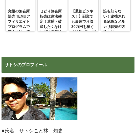
究極の無在庫
せどり無在庫
【最強ビジネ
誰も知らな
販売 TEMUア
転売は違法確
ス！】副業で
い！逮捕され
フィリエイト
定！逮捕・破
も最速で月収
る危険なメル
プログラムで
産したくなけ
30万円を稼ぐ
カリ転売の方
稼ぐ方法 初
れば物販勢は
方法5ステップ
法とは
心者の副業に
マジで今すぐ
超絶おすす
見ろ！
め！
サトシのプロフィール
■氏名 サトシこと林 知史