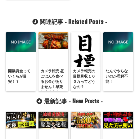
Related Posts
関連記事 -
-
開業資金って
カメラ転売 昼
カメラ転売の
なんでやらな
いくらが目
ごはんを食べ
目標月収１０
いのか理解不
安！？
るお金があり
０万ってどう
能！
ません！早死
なの？
しますよ！
New Posts
最新記事 -
-