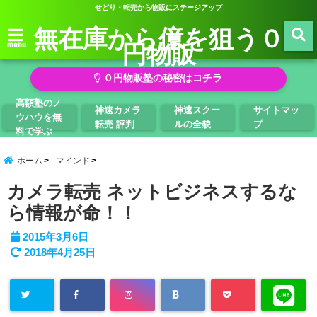
せどり・転売から物販にステージアップ
無在庫から億を狙う０
円物販
menu
０円物販塾の秘密はコチラ
高額塾のノ
神速カメラ
神速スクー
サイトマッ
ウハウを無
転売 評判
ルの全貌
プ
料で学ぶ
ホーム
マインド
カメラ転売 ネットビジネスするな
ら情報が命！！
2015年3月6日
2018年4月25日