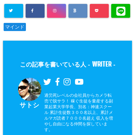
マインド
WRITER
この記事を書いている人 -
-
過労死レベルの会社員からカメラ転
売で脱サラ！ 稼ぐ生徒を量産する副
サトシ
業起業大学学長、別名：神速スクー
ル 累計生徒数３００名以上、累計メ
ルマガ読者７０００名超え 収入を増
やし自由になる仲間を探していま
す。