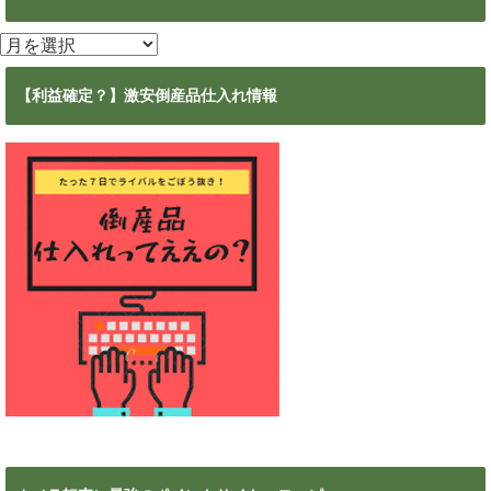
ア
ー
カ
【利益確定？】激安倒産品仕入れ情報
イ
ブ