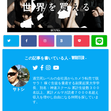
WRITER
この記事を書いている人 -
-
過労死レベルの会社員からカメラ転売で脱
サラ！ 稼ぐ生徒を量産する副業起業大学学
長、別名：神速スクール 累計生徒数３００
サトシ
名以上、累計メルマガ読者７０００名超え
収入を増やし自由になる仲間を探していま
す。