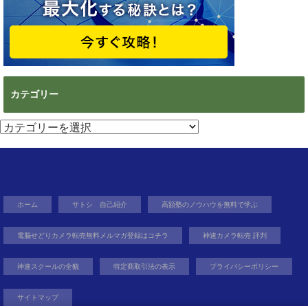
カテゴリー
カ
テ
ゴ
リ
ー
ホーム
サトシ 自己紹介
高額塾のノウハウを無料で学ぶ
電脳せどりカメラ転売無料メルマガ登録はコチラ
神速カメラ転売 評判
神速スクールの全貌
特定商取引法の表示
プライバシーポリシー
サイトマップ