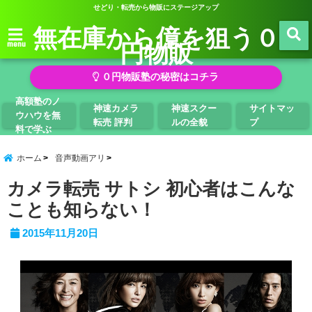
せどり・転売から物販にステージアップ
無在庫から億を狙う０
円物販
menu
０円物販塾の秘密はコチラ
高額塾のノ
神速カメラ
神速スクー
サイトマッ
ウハウを無
転売 評判
ルの全貌
プ
料で学ぶ
ホーム
音声動画アリ
カメラ転売 サトシ 初心者はこんな
ことも知らない！
2015年11月20日