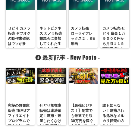
せどり カメラ
ネットビジネ
カメラ転売
カメラ転売 せ
転売 ヤフオク
ス カメラ転売
ローライフレ
どり 資金１万
の動作未確認
懇親会に参加
ックス２．８E
９０００円か
はウソが多
してくれた生
動画
ら月収１１５
い！
徒さんの感
万円達成した
想！
男！
New Posts
最新記事 -
-
究極の無在庫
せどり無在庫
【最強ビジネ
誰も知らな
販売 TEMUア
転売は違法確
ス！】副業で
い！逮捕され
フィリエイト
定！逮捕・破
も最速で月収
る危険なメル
プログラムで
産したくなけ
30万円を稼ぐ
カリ転売の方
稼ぐ方法 初
れば物販勢は
方法5ステップ
法とは
心者の副業に
マジで今すぐ