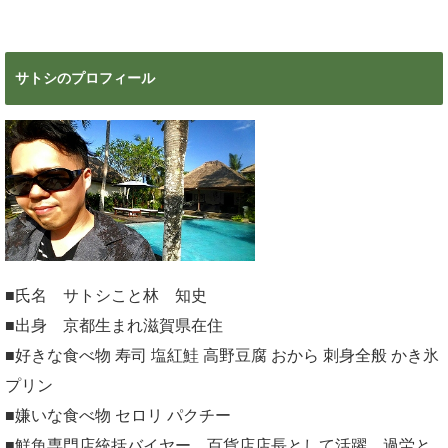
超絶おすす
見ろ！
め！
サトシのプロフィール
■氏名 サトシこと林 知史
■出身 京都生まれ滋賀県在住
■好きな食べ物 寿司 塩紅鮭 高野豆腐 おから 刺身全般 かき氷
プリン
■嫌いな食べ物 セロリ パクチー
■鮮魚専門店統括バイヤー、百貨店店長として活躍、過労と