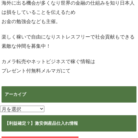
海外に出る機会が多くなり世界の金融の仕組みを知り日本人
は損をしていることを伝えるため
お金の勉強会なども主催。
楽しく稼いで自由になりストレスフリーで社会貢献もできる
素敵な仲間を募集中！
カメラ転売やネットビジネスで稼ぐ情報は
プレゼント付無料メルマガ
にて
アーカイブ
ア
ー
カ
【利益確定？】激安倒産品仕入れ情報
イ
ブ