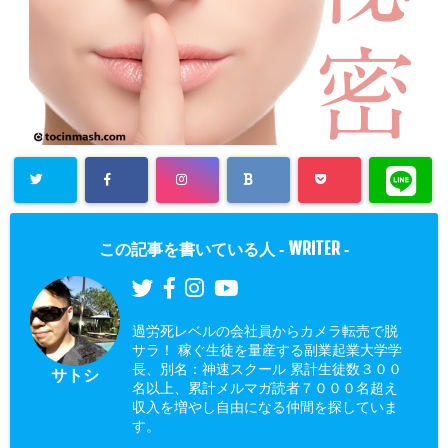
WRITER
この記事を書いている人 -
-
過労死レベルの会社員からカメラ転売で脱
サラ！ 稼ぐ生徒を量産する副業起業大学学
長、別名：神速スクール 累計生徒数３００
サトシ
名以上、累計メルマガ読者７０００名超え
収入を増やし自由になる仲間を探していま
す。