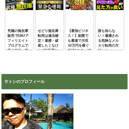
究極の無在庫
せどり無在庫
【最強ビジネ
誰も知らな
販売 TEMUア
転売は違法確
ス！】副業で
い！逮捕され
フィリエイト
定！逮捕・破
も最速で月収
る危険なメル
プログラムで
産したくなけ
30万円を稼ぐ
カリ転売の方
稼ぐ方法 初
れば物販勢は
方法5ステップ
法とは
心者の副業に
マジで今すぐ
超絶おすす
見ろ！
め！
サトシのプロフィール