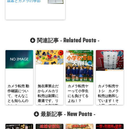
歳暮とカメラの季節
Related Posts
関連記事 -
-
カメラ転売 動
無在庫禁止だ
カメラ転売ヤ
カメラ転売サ
作確認につい
からメルカリ
ーって小学生
トシ カメラ
て、そんなこ
転売は副業に
にも負けてる
転売は飽和し
とも知らんの
最適です、リ
よね！？
ています！そ
かい！
サーチ方法動
う言ってほし
画
いのですか？
New Posts
最新記事 -
-