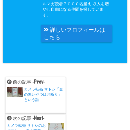
ルマガ読者７０００名超え 収入を増
やし自由になる仲間を探していま
す。
詳しいプロフィールは
こちら
Prev
前の記事 -
-
カメラ転売 サトシ「金
の無いやつはお断り」
という話
Next
次の記事 -
-
カメラ転売 サトシのお