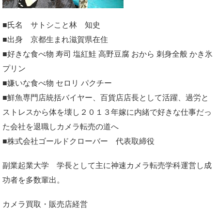
■氏名 サトシこと林 知史
■出身 京都生まれ滋賀県在住
■好きな食べ物 寿司 塩紅鮭 高野豆腐 おから 刺身全般 かき氷
プリン
■嫌いな食べ物 セロリ パクチー
■鮮魚専門店統括バイヤー、百貨店店長として活躍、過労と
ストレスから体を壊し２０１３年嫁に内緒で好きな仕事だっ
た会社を退職しカメラ転売の道へ
■株式会社ゴールドクローバー 代表取締役
副業起業大学
学長として主に神速カメラ転売学科運営し成
功者を多数輩出。
カメラ買取・販売店経営