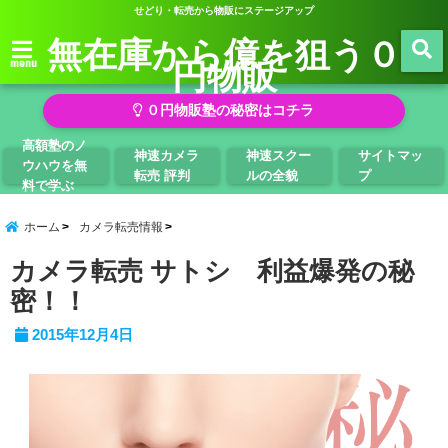
せどり・転売から物販にステージアップ
無在庫から億を狙う０
円物販
menu
０円物販塾の秘密はコチラ
高額塾のノ
神速カメラ
神速スクー
サイトマッ
ウハウを無
転売 評判
ルの全貌
プ
料で学ぶ
ホーム
カメラ転売情報
カメラ転売 サトシ 利益爆発の秘
密！！
2015年12月4日