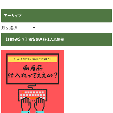
アーカイブ
ア
ー
カ
【利益確定？】激安倒産品仕入れ情報
イ
ブ