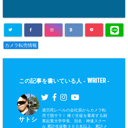
カメラ転売情報
WRITER
この記事を書いている人 -
-
過労死レベルの会社員からカメラ転
売で脱サラ！ 稼ぐ生徒を量産する副
サトシ
業起業大学学長、別名：神速スクー
ル 累計生徒数３００名以上、累計メ