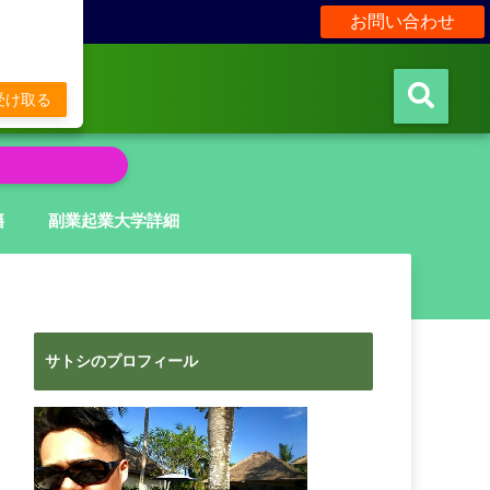
お問い合わせ
販
受け取る
籍
副業起業大学詳細
サトシのプロフィール