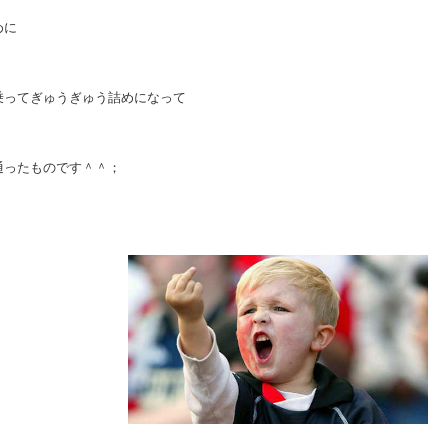
めに
乗ってぎゅうぎゅう詰めになって
通ったものです＾＾；