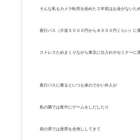
そんな私もカメラ転売を始めた２年前はお金がないた
夜行バス（片道５０００円から８０００円くらい）に
ストレスためまくりながら東京に仕入れやセミナーに
夜行バスに乗るといつも体のでかい外人が
私の隣では夜中にゲームをしだしたり
前の席では座席を全倒ししてきて