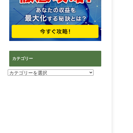
カテゴリー
カ
テ
ゴ
リ
ー