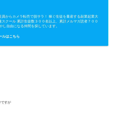
社員からカメラ転売で脱サラ！ 稼ぐ生徒を量産する副業起業大
速スクール 累計生徒数３００名以上、累計メルマガ読者７００
増やし自由になる仲間を探しています。
ールはこちら
けですが