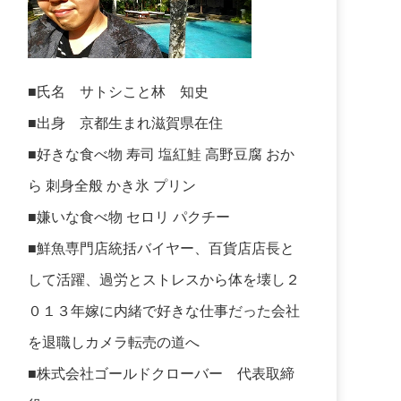
■氏名 サトシこと林 知史
■出身 京都生まれ滋賀県在住
■好きな食べ物 寿司 塩紅鮭 高野豆腐 おか
ら 刺身全般 かき氷 プリン
■嫌いな食べ物 セロリ パクチー
■鮮魚専門店統括バイヤー、百貨店店長と
して活躍、過労とストレスから体を壊し２
０１３年嫁に内緒で好きな仕事だった会社
を退職しカメラ転売の道へ
■株式会社ゴールドクローバー 代表取締