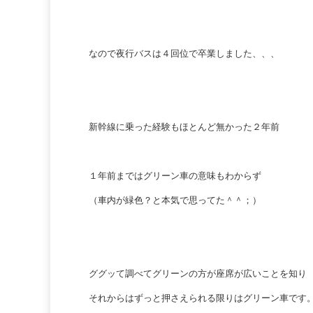
なので夜行バスは４回位で卒業しました、、、
新幹線に乗った経験もほとんど無かった２年前
１年前まではグリーン車の意味もわからず
（車内が緑色？と本気で思ってた＾＾；）
ググッて調べてグリーンの方が座席が広いことを知り
それからはずっと押さえられる限りはグリーン車です