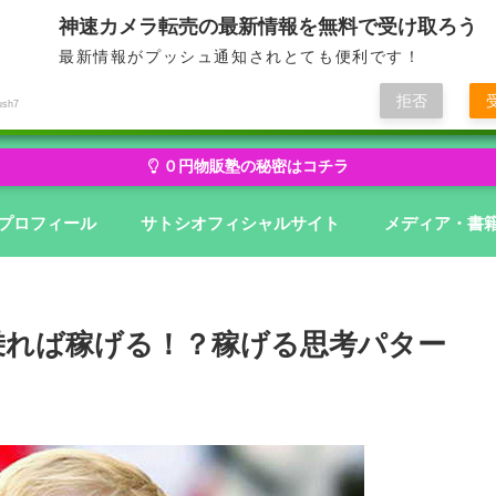
神速カメラ転売の最新情報を無料で受け取ろう
最新情報がプッシュ通知されとても便利です！
せどり・転売から物販にステージアップ
無在庫から億を狙う０円物
拒否
ush7
０円物販塾の秘密はコチラ
プロフィール
サトシオフィシャルサイト
メディア・書
乗れば稼げる！？稼げる思考パター