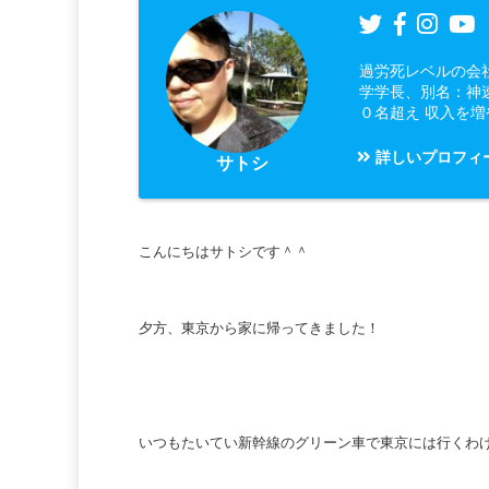
過労死レベルの会
学学長、別名：神
０名超え 収入を
詳しいプロフィ
サトシ
こんにちはサトシです＾＾
夕方、東京から家に帰ってきました！
いつもたいてい新幹線のグリーン車で東京には行くわ