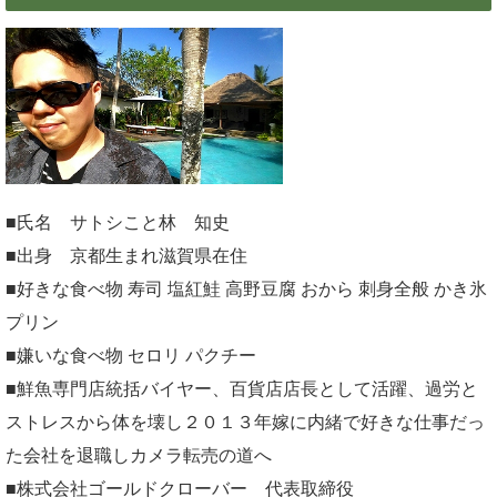
■氏名 サトシこと林 知史
■出身 京都生まれ滋賀県在住
■好きな食べ物 寿司 塩紅鮭 高野豆腐 おから 刺身全般 かき氷
プリン
■嫌いな食べ物 セロリ パクチー
■鮮魚専門店統括バイヤー、百貨店店長として活躍、過労と
ストレスから体を壊し２０１３年嫁に内緒で好きな仕事だっ
た会社を退職しカメラ転売の道へ
■株式会社ゴールドクローバー 代表取締役