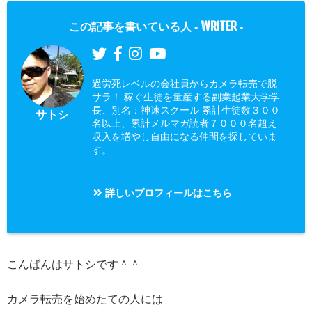
WRITER
この記事を書いている人 -
-
過労死レベルの会社員からカメラ転売で脱
サラ！ 稼ぐ生徒を量産する副業起業大学学
長、別名：神速スクール 累計生徒数３００
サトシ
名以上、累計メルマガ読者７０００名超え
収入を増やし自由になる仲間を探していま
す。
詳しいプロフィールはこちら
こんばんはサトシです＾＾
カメラ転売を始めたての人には