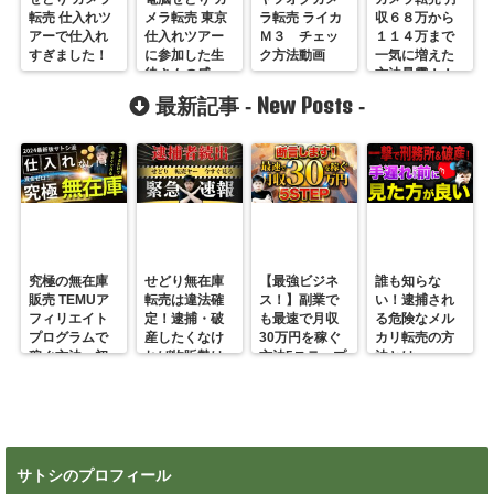
転売 仕入れツ
メラ転売 東京
ラ転売 ライカ
収６８万から
アーで仕入れ
仕入れツアー
Ｍ３ チェッ
１１４万まで
すぎました！
に参加した生
ク方法動画
一気に増えた
徒さんの感
方法暴露！！
想！
New Posts
最新記事 -
-
究極の無在庫
せどり無在庫
【最強ビジネ
誰も知らな
販売 TEMUア
転売は違法確
ス！】副業で
い！逮捕され
フィリエイト
定！逮捕・破
も最速で月収
る危険なメル
プログラムで
産したくなけ
30万円を稼ぐ
カリ転売の方
稼ぐ方法 初
れば物販勢は
方法5ステップ
法とは
心者の副業に
マジで今すぐ
超絶おすす
見ろ！
め！
サトシのプロフィール