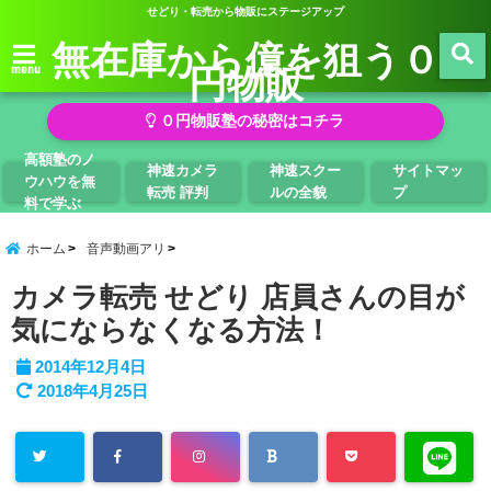
せどり・転売から物販にステージアップ
無在庫から億を狙う０
円物販
menu
０円物販塾の秘密はコチラ
高額塾のノ
神速カメラ
神速スクー
サイトマッ
ウハウを無
転売 評判
ルの全貌
プ
料で学ぶ
ホーム
音声動画アリ
カメラ転売 せどり 店員さんの目が
気にならなくなる方法！
2014年12月4日
2018年4月25日