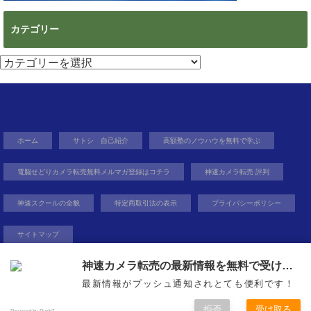
カテゴリー
カ
テ
ゴ
リ
ー
ホーム
サトシ 自己紹介
高額塾のノウハウを無料で学ぶ
電脳せどりカメラ転売無料メルマガ登録はコチラ
神速カメラ転売 評判
神速スクールの全貌
特定商取引法の表示
プライバシーポリシー
サイトマップ
神速カメラ転売の最新情報を無料で受け取ろう
最新情報がプッシュ通知されとても便利です！
稼ぐ力を身に着け自由を得るという生き方
Copyright©
無在庫から億を狙う０円物販
, 2014 All Rights Reserved.
拒否
受け取る