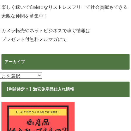
楽しく稼いで自由になりストレスフリーで社会貢献もできる
素敵な仲間を募集中！
カメラ転売やネットビジネスで稼ぐ情報は
プレゼント付無料メルマガ
にて
アーカイブ
ア
ー
カ
【利益確定？】激安倒産品仕入れ情報
イ
ブ