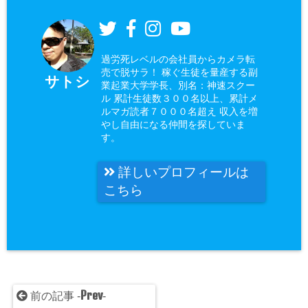
過労死レベルの会社員からカメラ転
売で脱サラ！ 稼ぐ生徒を量産する副
サトシ
業起業大学学長、別名：神速スクー
ル 累計生徒数３００名以上、累計メ
ルマガ読者７０００名超え 収入を増
やし自由になる仲間を探していま
す。
詳しいプロフィールは
こちら
Prev
前の記事 -
-