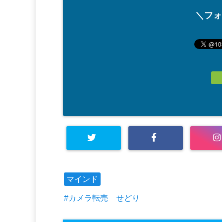
＼フォ
マインド
カメラ転売 せどり