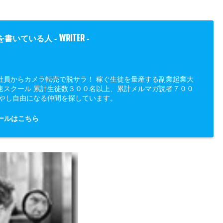
WRITER
を書いている人 -
-
社員からカメラ転売で脱サラ！ 稼ぐ生徒を量産する副業起業大
速スクール 累計生徒数３００名以上、累計メルマガ読者７００
増やし自由になる仲間を探しています。
ールはこちら