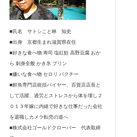
■氏名 サトシこと林 知史
■出身 京都生まれ滋賀県在住
■好きな食べ物 寿司 塩紅鮭 高野豆腐 おか
ら 刺身全般 かき氷 プリン
■嫌いな食べ物 セロリ パクチー
■鮮魚専門店統括バイヤー、百貨店店長と
して活躍、過労とストレスから体を壊し２
０１３年嫁に内緒で好きな仕事だった会社
を退職しカメラ転売の道へ
■株式会社ゴールドクローバー 代表取締