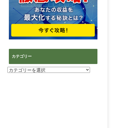
カテゴリー
カ
テ
ゴ
リ
ー