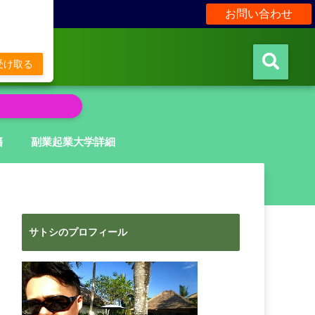
お問い合わせ
販
受け取る
籍
副業起業大学詳細
サトシのプロフィール