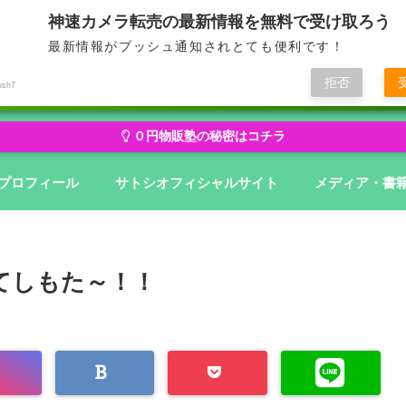
神速カメラ転売の最新情報を無料で受け取ろう
最新情報がプッシュ通知されとても便利です！
せどり・転売から物販にステージアップ
無在庫から億を狙う０円物
拒否
ush7
０円物販塾の秘密はコチラ
プロフィール
サトシオフィシャルサイト
メディア・書
てしもた～！！