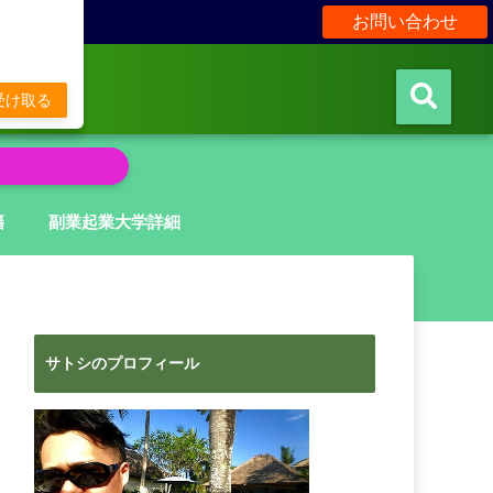
お問い合わせ
販
受け取る
籍
副業起業大学詳細
サトシのプロフィール