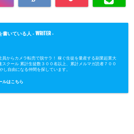
WRITER
を書いている人 -
-
社員からカメラ転売で脱サラ！ 稼ぐ生徒を量産する副業起業大
速スクール 累計生徒数３００名以上、累計メルマガ読者７００
増やし自由になる仲間を探しています。
ールはこちら