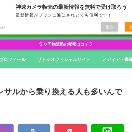
神速カメラ転売の最新情報を無料で受け取ろう
最新情報がプッシュ通知されとても便利です！
せどり・転売から物販にステージアップ
無在庫から億を狙う０円物
拒否
ush7
０円物販塾の秘密はコチラ
プロフィール
サトシオフィシャルサイト
メディア・書
コンサルから乗り換える人も多いんで