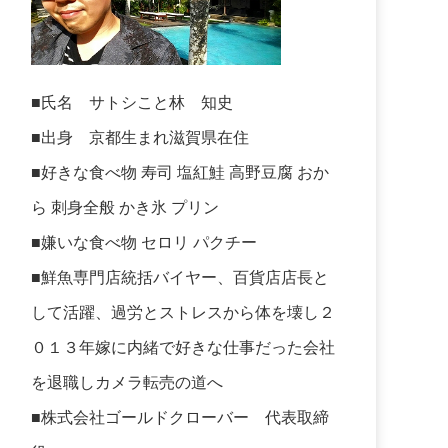
■氏名 サトシこと林 知史
■出身 京都生まれ滋賀県在住
■好きな食べ物 寿司 塩紅鮭 高野豆腐 おか
ら 刺身全般 かき氷 プリン
■嫌いな食べ物 セロリ パクチー
■鮮魚専門店統括バイヤー、百貨店店長と
して活躍、過労とストレスから体を壊し２
０１３年嫁に内緒で好きな仕事だった会社
を退職しカメラ転売の道へ
■株式会社ゴールドクローバー 代表取締