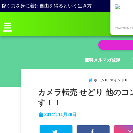
稼ぐ力を身に着け自由を得るという生き方
Powered by P
menu
無料メルマガ登録
ホーム
マインド
カメラ転売 せどり 他の
す！！
2014年11月28日