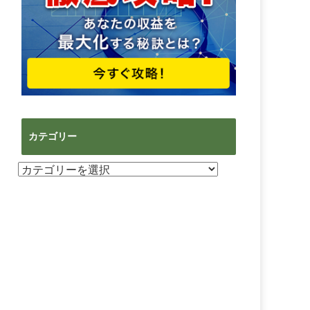
カテゴリー
カ
テ
ゴ
リ
ー