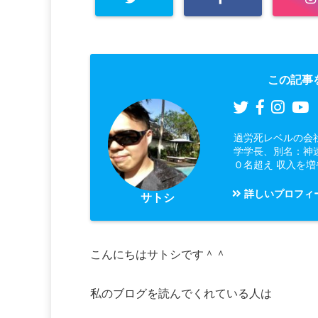
この記事
過労死レベルの会
学学長、別名：神
０名超え 収入を
詳しいプロフィ
サトシ
こんにちはサトシです＾＾
私のブログを読んでくれている人は