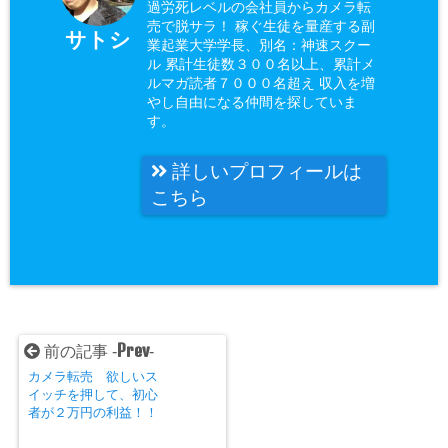
過労死レベルの会社員からカメラ転
売で脱サラ！ 稼ぐ生徒を量産する副
サトシ
業起業大学学長、別名：神速スクー
ル 累計生徒数３００名以上、累計メ
ルマガ読者７０００名超え 収入を増
やし自由になる仲間を探していま
す。
詳しいプロフィールは
こちら
Prev
前の記事 -
-
カメラ転売 欲しいス
イッチを押して、初心
者が２万円の利益！！