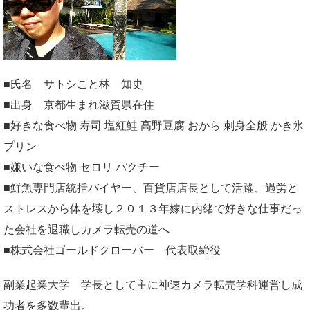
■氏名 サトシこと林 知史
■出身 京都生まれ滋賀県在住
■好きな食べ物 寿司 塩紅鮭 高野豆腐 おから 刺身全般 かき氷
プリン
■嫌いな食べ物 セロリ パクチー
■鮮魚専門店統括バイヤー、百貨店店長として活躍、過労と
ストレスから体を壊し２０１３年嫁に内緒で好きな仕事だっ
た会社を退職しカメラ転売の道へ
■株式会社ゴールドクローバー 代表取締役
副業起業大学
学長として主に神速カメラ転売学科運営し成
功者を多数輩出。