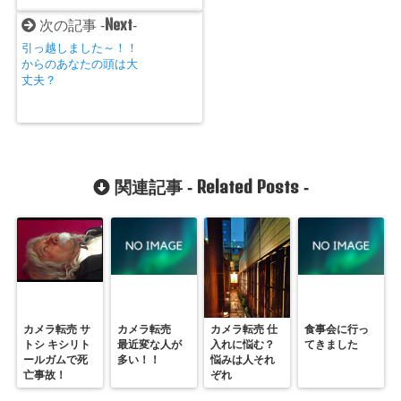
Next
次の記事 -
-
引っ越しました～！！
からのあなたの頭は大
丈夫？
Related Posts
関連記事 -
-
カメラ転売 サ
カメラ転売
カメラ転売 仕
食事会に行っ
トシ キシリト
最近変な人が
入れに悩む？
てきました
ールガムで死
多い！！
悩みは人それ
亡事故！
ぞれ