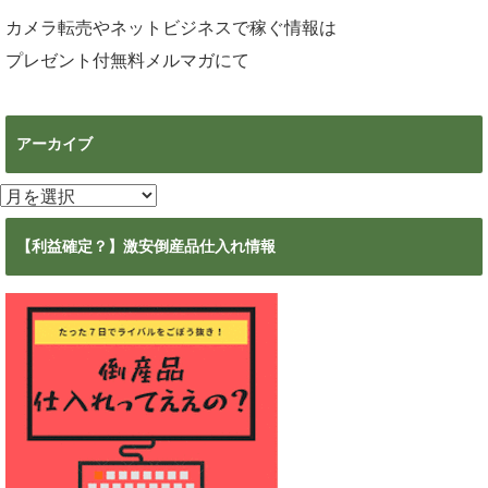
カメラ転売やネットビジネスで稼ぐ情報は
プレゼント付無料メルマガ
にて
アーカイブ
ア
ー
カ
【利益確定？】激安倒産品仕入れ情報
イ
ブ