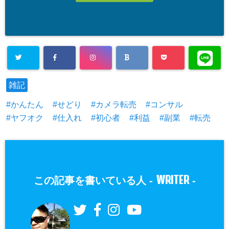
雑記
かんたん
せどり
カメラ転売
コンサル
ヤフオク
仕入れ
初心者
利益
副業
転売
WRITER
この記事を書いている人 -
-