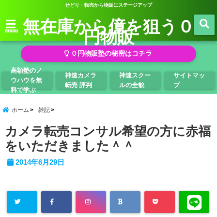
せどり・転売から物販にステージアップ
無在庫から億を狙う０
円物販
menu
０円物販塾の秘密はコチラ
高額塾のノ
神速カメラ
神速スクー
サイトマッ
ウハウを無
転売 評判
ルの全貌
プ
料で学ぶ
ホーム
雑記
カメラ転売コンサル希望の方に赤福
をいただきました＾＾
2014年6月29日