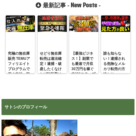
New Posts
最新記事 -
-
究極の無在庫
せどり無在庫
【最強ビジネ
誰も知らな
販売 TEMUア
転売は違法確
ス！】副業で
い！逮捕され
フィリエイト
定！逮捕・破
も最速で月収
る危険なメル
プログラムで
産したくなけ
30万円を稼ぐ
カリ転売の方
稼ぐ方法 初
れば物販勢は
方法5ステップ
法とは
心者の副業に
マジで今すぐ
超絶おすす
見ろ！
め！
サトシのプロフィール