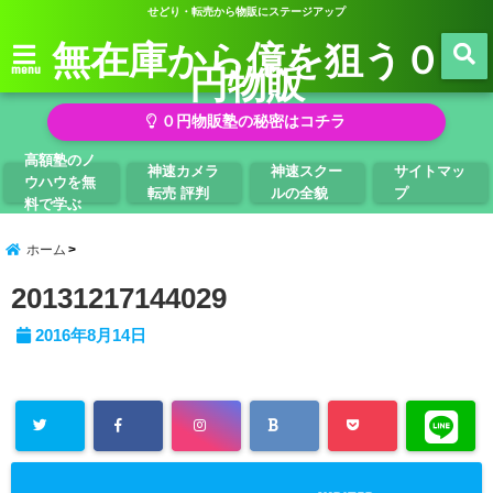
せどり・転売から物販にステージアップ
無在庫から億を狙う０
円物販
menu
０円物販塾の秘密はコチラ
高額塾のノ
神速カメラ
神速スクー
サイトマッ
ウハウを無
転売 評判
ルの全貌
プ
料で学ぶ
ホーム
20131217144029
2016年8月14日