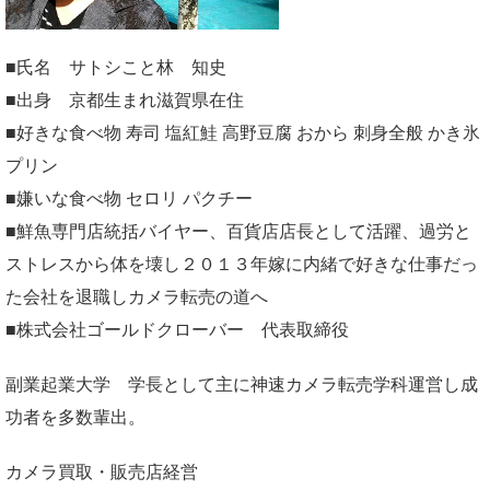
■氏名 サトシこと林 知史
■出身 京都生まれ滋賀県在住
■好きな食べ物 寿司 塩紅鮭 高野豆腐 おから 刺身全般 かき氷
プリン
■嫌いな食べ物 セロリ パクチー
■鮮魚専門店統括バイヤー、百貨店店長として活躍、過労と
ストレスから体を壊し２０１３年嫁に内緒で好きな仕事だっ
た会社を退職しカメラ転売の道へ
■株式会社ゴールドクローバー 代表取締役
副業起業大学
学長として主に神速カメラ転売学科運営し成
功者を多数輩出。
カメラ買取・販売店経営