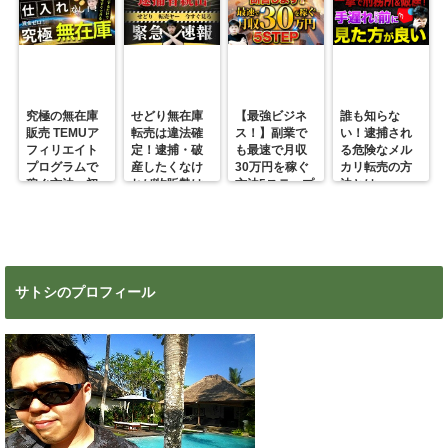
究極の無在庫
せどり無在庫
【最強ビジネ
誰も知らな
販売 TEMUア
転売は違法確
ス！】副業で
い！逮捕され
フィリエイト
定！逮捕・破
も最速で月収
る危険なメル
プログラムで
産したくなけ
30万円を稼ぐ
カリ転売の方
稼ぐ方法 初
れば物販勢は
方法5ステップ
法とは
心者の副業に
マジで今すぐ
超絶おすす
見ろ！
め！
サトシのプロフィール