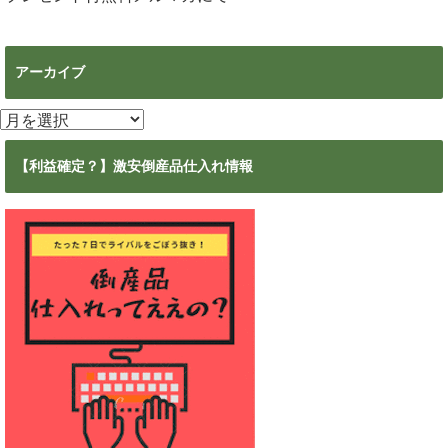
アーカイブ
ア
ー
カ
【利益確定？】激安倒産品仕入れ情報
イ
ブ