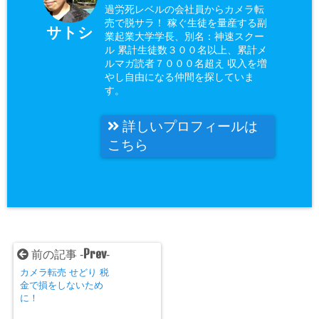
過労死レベルの会社員からカメラ転
売で脱サラ！ 稼ぐ生徒を量産する副
サトシ
業起業大学学長、別名：神速スクー
ル 累計生徒数３００名以上、累計メ
ルマガ読者７０００名超え 収入を増
やし自由になる仲間を探していま
す。
詳しいプロフィールは
こちら
Prev
前の記事 -
-
カメラ転売 せどり 税
金で損をしないため
に！