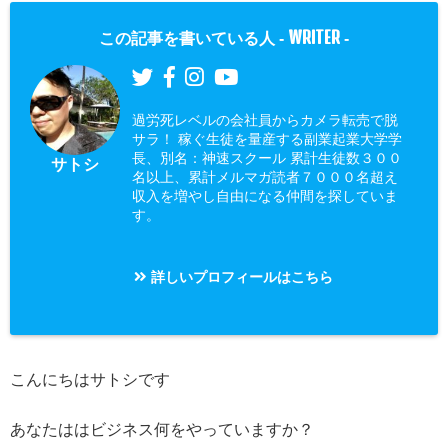
WRITER
この記事を書いている人 -
-
過労死レベルの会社員からカメラ転売で脱
サラ！ 稼ぐ生徒を量産する副業起業大学学
長、別名：神速スクール 累計生徒数３００
サトシ
名以上、累計メルマガ読者７０００名超え
収入を増やし自由になる仲間を探していま
す。
詳しいプロフィールはこちら
こんにちはサトシです
あなたははビジネス何をやっていますか？