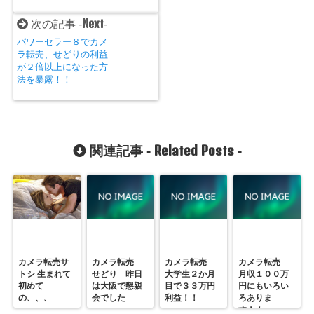
Next
次の記事 -
-
パワーセラー８でカメ
ラ転売、せどりの利益
が２倍以上になった方
法を暴露！！
Related Posts
関連記事 -
-
カメラ転売サ
カメラ転売
カメラ転売
カメラ転売
トシ 生まれて
せどり 昨日
大学生２か月
月収１００万
初めて
は大阪で懇親
目で３３万円
円にもいろい
の、、、
会でした
利益！！
ろありま
す！！