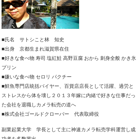
■氏名 サトシこと林 知史
■出身 京都生まれ滋賀県在住
■好きな食べ物 寿司 塩紅鮭 高野豆腐 おから 刺身全般 かき氷
プリン
■嫌いな食べ物 セロリ パクチー
■鮮魚専門店統括バイヤー、百貨店店長として活躍、過労と
ストレスから体を壊し２０１３年嫁に内緒で好きな仕事だっ
た会社を退職しカメラ転売の道へ
■株式会社ゴールドクローバー 代表取締役
副業起業大学
学長として主に神速カメラ転売学科運営し成
功者を多数輩出。