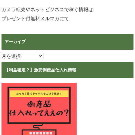
カメラ転売やネットビジネスで稼ぐ情報は
プレゼント付無料メルマガ
にて
アーカイブ
ア
ー
カ
【利益確定？】激安倒産品仕入れ情報
イ
ブ