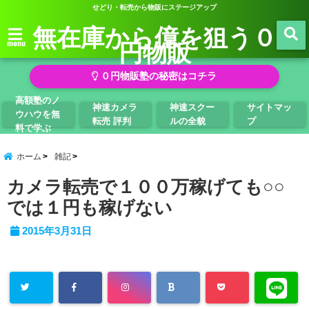
せどり・転売から物販にステージアップ
無在庫から億を狙う０
円物販
menu
０円物販塾の秘密はコチラ
高額塾のノ
神速カメラ
神速スクー
サイトマッ
ウハウを無
転売 評判
ルの全貌
プ
料で学ぶ
ホーム
雑記
カメラ転売で１００万稼げても○○
では１円も稼げない
2015年3月31日