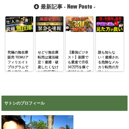
New Posts
最新記事 -
-
究極の無在庫
せどり無在庫
【最強ビジネ
誰も知らな
販売 TEMUア
転売は違法確
ス！】副業で
い！逮捕され
フィリエイト
定！逮捕・破
も最速で月収
る危険なメル
プログラムで
産したくなけ
30万円を稼ぐ
カリ転売の方
稼ぐ方法 初
れば物販勢は
方法5ステップ
法とは
心者の副業に
マジで今すぐ
超絶おすす
見ろ！
め！
サトシのプロフィール