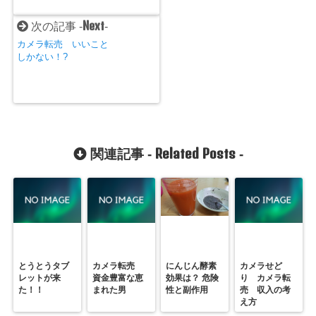
Next
次の記事 -
-
カメラ転売 いいこと
しかない！?
Related Posts
関連記事 -
-
とうとうタブ
カメラ転売
にんじん酵素
カメラせど
レットが来
資金豊富な恵
効果は？ 危険
り カメラ転
た！！
まれた男
性と副作用
売 収入の考
え方