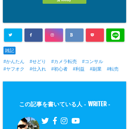
雑記
かんたん
せどり
カメラ転売
コンサル
ヤフオク
仕入れ
初心者
利益
副業
転売
WRITER
この記事を書いている人 -
-