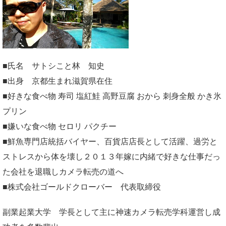
■氏名 サトシこと林 知史
■出身 京都生まれ滋賀県在住
■好きな食べ物 寿司 塩紅鮭 高野豆腐 おから 刺身全般 かき氷
プリン
■嫌いな食べ物 セロリ パクチー
■鮮魚専門店統括バイヤー、百貨店店長として活躍、過労と
ストレスから体を壊し２０１３年嫁に内緒で好きな仕事だっ
た会社を退職しカメラ転売の道へ
■株式会社ゴールドクローバー 代表取締役
副業起業大学
学長として主に神速カメラ転売学科運営し成