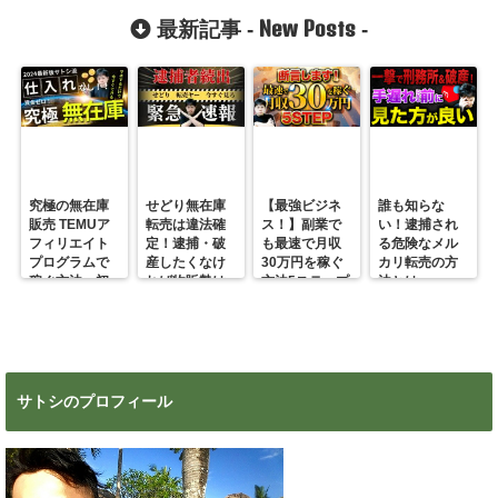
New Posts
最新記事 -
-
究極の無在庫
せどり無在庫
【最強ビジネ
誰も知らな
販売 TEMUア
転売は違法確
ス！】副業で
い！逮捕され
フィリエイト
定！逮捕・破
も最速で月収
る危険なメル
プログラムで
産したくなけ
30万円を稼ぐ
カリ転売の方
稼ぐ方法 初
れば物販勢は
方法5ステップ
法とは
心者の副業に
マジで今すぐ
超絶おすす
見ろ！
め！
サトシのプロフィール