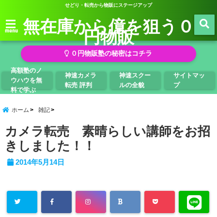
せどり・転売から物販にステージアップ
無在庫から億を狙う０
円物販
menu
０円物販塾の秘密はコチラ
高額塾のノ
神速カメラ
神速スクー
サイトマッ
ウハウを無
転売 評判
ルの全貌
プ
料で学ぶ
ホーム
雑記
カメラ転売 素晴らしい講師をお招
きしました！！
2014年5月14日