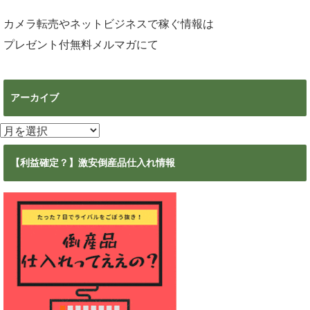
カメラ転売やネットビジネスで稼ぐ情報は
プレゼント付無料メルマガ
にて
アーカイブ
ア
ー
カ
【利益確定？】激安倒産品仕入れ情報
イ
ブ