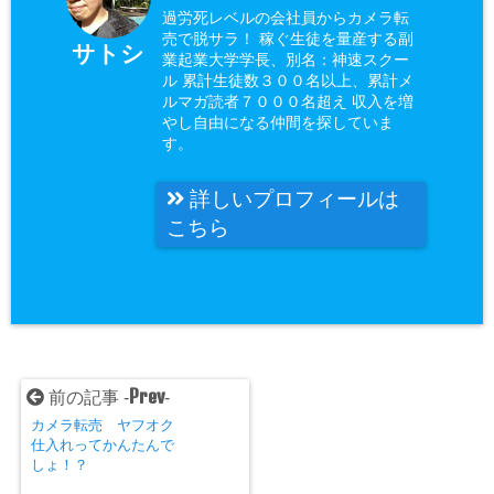
過労死レベルの会社員からカメラ転
売で脱サラ！ 稼ぐ生徒を量産する副
サトシ
業起業大学学長、別名：神速スクー
ル 累計生徒数３００名以上、累計メ
ルマガ読者７０００名超え 収入を増
やし自由になる仲間を探していま
す。
詳しいプロフィールは
こちら
Prev
前の記事 -
-
カメラ転売 ヤフオク
仕入れってかんたんで
しょ！？