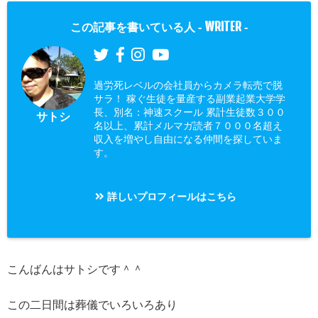
WRITER
この記事を書いている人 -
-
過労死レベルの会社員からカメラ転売で脱
サラ！ 稼ぐ生徒を量産する副業起業大学学
長、別名：神速スクール 累計生徒数３００
サトシ
名以上、累計メルマガ読者７０００名超え
収入を増やし自由になる仲間を探していま
す。
詳しいプロフィールはこちら
こんばんはサトシです＾＾
この二日間は葬儀でいろいろあり