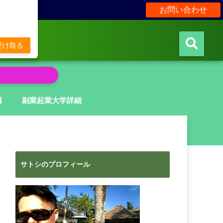
お問い合わせ
販
受け取る
籍
副業起業大学詳細
サトシのプロフィール