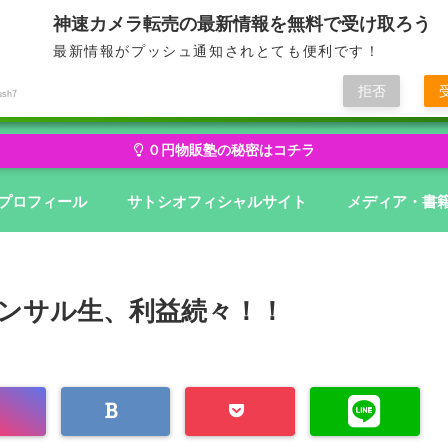
神速カメラ転売の最新情報を無料で受け取ろう
最新情報がプッシュ通知されとても便利です！
せどり・転売から物販にステージアップ
無在庫から億を狙う０円物
拒否
ush7
０円物販塾の秘密はコチラ
プロフィール
サトシオフィシャルサイト
メディア・書
ンサル生、利益続々！！