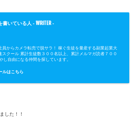
WRITER
を書いている人 -
-
社員からカメラ転売で脱サラ！ 稼ぐ生徒を量産する副業起業大
速スクール 累計生徒数３００名以上、累計メルマガ読者７００
増やし自由になる仲間を探しています。
ールはこちら
ました！！