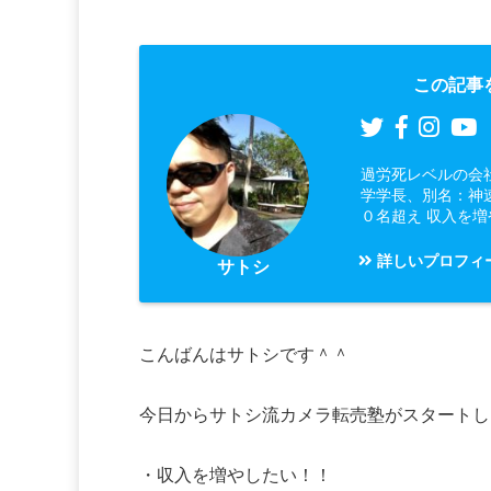
この記事
過労死レベルの会
学学長、別名：神
０名超え 収入を
詳しいプロフィ
サトシ
こんばんはサトシです＾＾
今日からサトシ流カメラ転売塾がスタートし
・収入を増やしたい！！