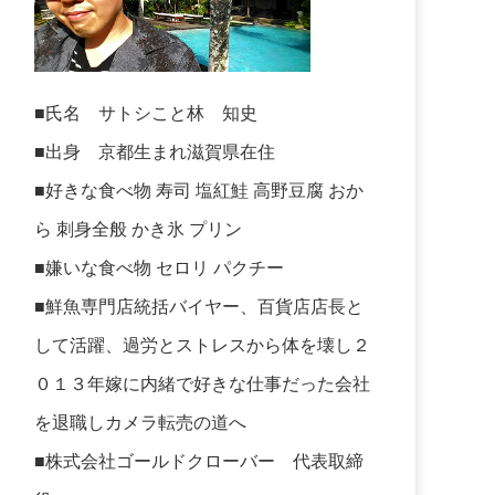
■氏名 サトシこと林 知史
■出身 京都生まれ滋賀県在住
■好きな食べ物 寿司 塩紅鮭 高野豆腐 おか
ら 刺身全般 かき氷 プリン
■嫌いな食べ物 セロリ パクチー
■鮮魚専門店統括バイヤー、百貨店店長と
して活躍、過労とストレスから体を壊し２
０１３年嫁に内緒で好きな仕事だった会社
を退職しカメラ転売の道へ
■株式会社ゴールドクローバー 代表取締