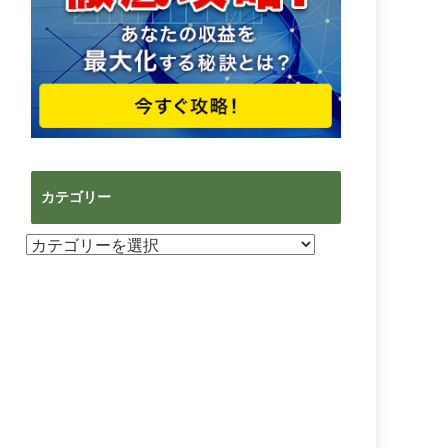
カテゴリー
カ
テ
ゴ
リ
ー