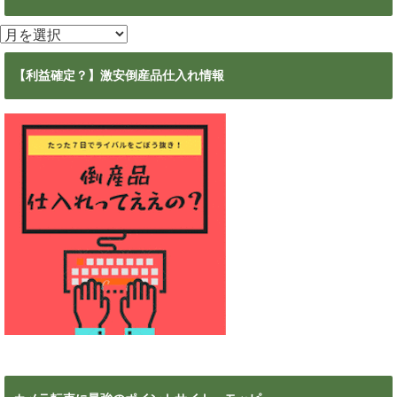
ア
ー
カ
【利益確定？】激安倒産品仕入れ情報
イ
ブ