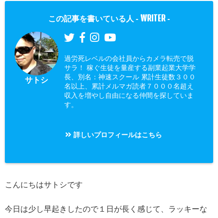
WRITER
この記事を書いている人 -
-
過労死レベルの会社員からカメラ転売で脱
サラ！ 稼ぐ生徒を量産する副業起業大学学
長、別名：神速スクール 累計生徒数３００
サトシ
名以上、累計メルマガ読者７０００名超え
収入を増やし自由になる仲間を探していま
す。
詳しいプロフィールはこちら
こんにちはサトシです
今日は少し早起きしたので１日が長く感じて、ラッキーな