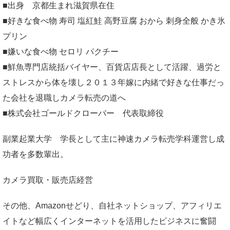
■出身 京都生まれ滋賀県在住
■好きな食べ物 寿司 塩紅鮭 高野豆腐 おから 刺身全般 かき氷
プリン
■嫌いな食べ物 セロリ パクチー
■鮮魚専門店統括バイヤー、百貨店店長として活躍、過労と
ストレスから体を壊し２０１３年嫁に内緒で好きな仕事だっ
た会社を退職しカメラ転売の道へ
■株式会社ゴールドクローバー 代表取締役
副業起業大学
学長として主に神速カメラ転売学科運営し成
功者を多数輩出。
カメラ買取・販売店経営
その他、Amazonせどり、自社ネットショップ、アフィリエ
イトなど幅広くインターネットを活用したビジネスに奮闘