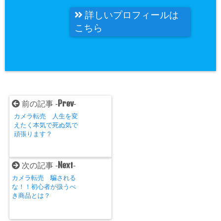
詳しいプロフィールは
こちら
Prev
前の記事 -
-
カメラ転売 人生を変
えたく本気で死ぬ気で
頑張ります？
Next
次の記事 -
-
カメラ転売 騙される
な！！初心者が扱うべ
き商品とは？