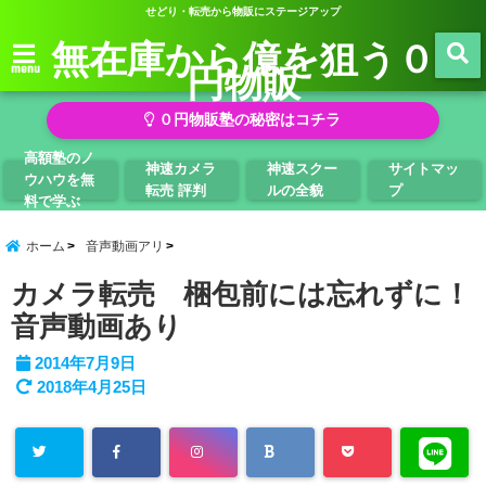
せどり・転売から物販にステージアップ
無在庫から億を狙う０
円物販
menu
０円物販塾の秘密はコチラ
高額塾のノ
神速カメラ
神速スクー
サイトマッ
ウハウを無
転売 評判
ルの全貌
プ
料で学ぶ
ホーム
音声動画アリ
カメラ転売 梱包前には忘れずに！
音声動画あり
2014年7月9日
2018年4月25日