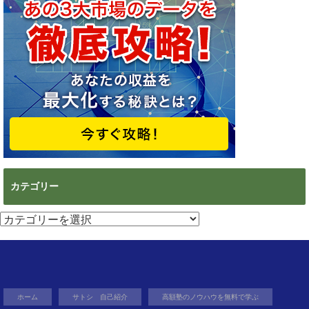
カテゴリー
カ
テ
ゴ
リ
ー
ホーム
サトシ 自己紹介
高額塾のノウハウを無料で学ぶ