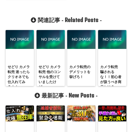
Related Posts
関連記事 -
-
せどり カメラ
せどり カメラ
カメラ転売の
カメラ転売
転売 迷ったら
転売 他のコン
デメリットを
騙される
クリオネでも
サルを受けて
挙げろ！
な！！初心者
仕入れてみ
いましたけ
が扱うべき商
ろ！！
ど、、、
品とは？
New Posts
最新記事 -
-