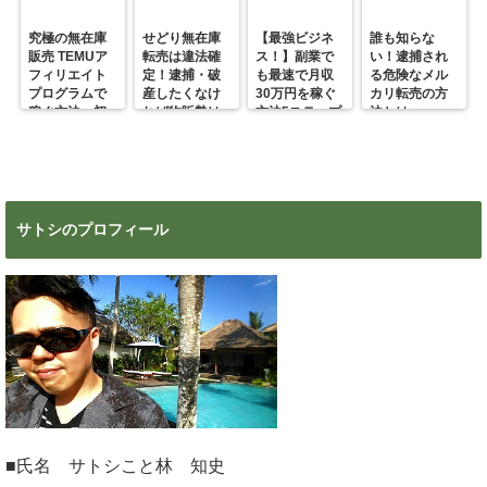
究極の無在庫
せどり無在庫
【最強ビジネ
誰も知らな
販売 TEMUア
転売は違法確
ス！】副業で
い！逮捕され
フィリエイト
定！逮捕・破
も最速で月収
る危険なメル
プログラムで
産したくなけ
30万円を稼ぐ
カリ転売の方
稼ぐ方法 初
れば物販勢は
方法5ステップ
法とは
心者の副業に
マジで今すぐ
超絶おすす
見ろ！
め！
サトシのプロフィール
■氏名 サトシこと林 知史