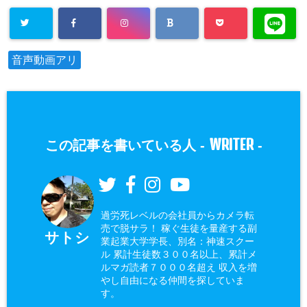
音声動画アリ
WRITER
この記事を書いている人 -
-
過労死レベルの会社員からカメラ転
売で脱サラ！ 稼ぐ生徒を量産する副
サトシ
業起業大学学長、別名：神速スクー
ル 累計生徒数３００名以上、累計メ
ルマガ読者７０００名超え 収入を増
やし自由になる仲間を探していま
す。