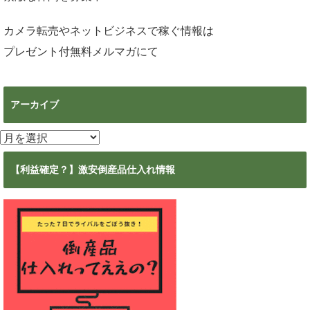
カメラ転売やネットビジネスで稼ぐ情報は
プレゼント付無料メルマガ
にて
アーカイブ
ア
ー
カ
【利益確定？】激安倒産品仕入れ情報
イ
ブ