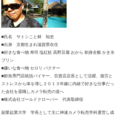
■氏名 サトシこと林 知史
■出身 京都生まれ滋賀県在住
■好きな食べ物 寿司 塩紅鮭 高野豆腐 おから 刺身全般 かき氷
プリン
■嫌いな食べ物 セロリ パクチー
■鮮魚専門店統括バイヤー、百貨店店長として活躍、過労と
ストレスから体を壊し２０１３年嫁に内緒で好きな仕事だっ
た会社を退職しカメラ転売の道へ
■株式会社ゴールドクローバー 代表取締役
副業起業大学
学長として主に神速カメラ転売学科運営し成