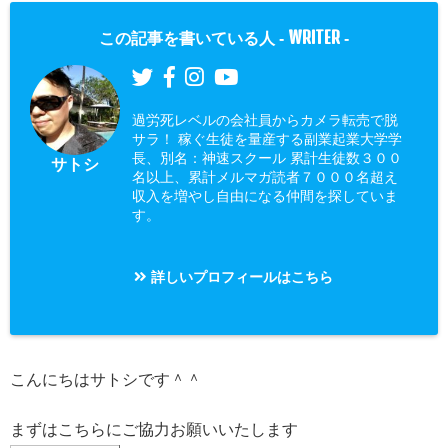
WRITER
この記事を書いている人 -
-
過労死レベルの会社員からカメラ転売で脱
サラ！ 稼ぐ生徒を量産する副業起業大学学
長、別名：神速スクール 累計生徒数３００
サトシ
名以上、累計メルマガ読者７０００名超え
収入を増やし自由になる仲間を探していま
す。
詳しいプロフィールはこちら
こんにちはサトシです＾＾
まずはこちらにご協力お願いいたします