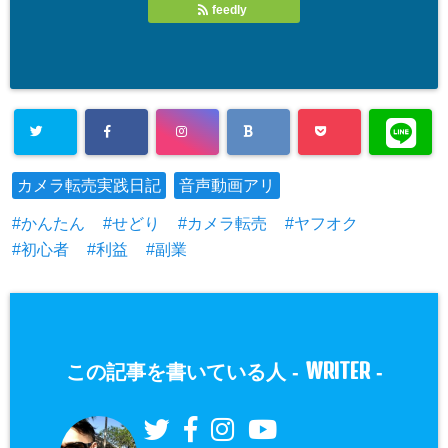
feedly
カメラ転売実践日記
音声動画アリ
かんたん
せどり
カメラ転売
ヤフオク
初心者
利益
副業
WRITER
この記事を書いている人 -
-