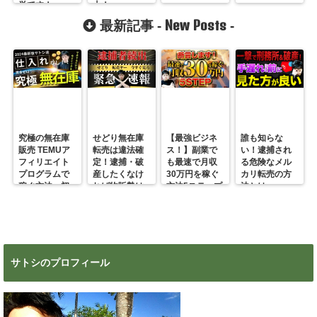
単です！
上！
New Posts
最新記事 -
-
究極の無在庫
せどり無在庫
【最強ビジネ
誰も知らな
販売 TEMUア
転売は違法確
ス！】副業で
い！逮捕され
フィリエイト
定！逮捕・破
も最速で月収
る危険なメル
プログラムで
産したくなけ
30万円を稼ぐ
カリ転売の方
稼ぐ方法 初
れば物販勢は
方法5ステップ
法とは
心者の副業に
マジで今すぐ
超絶おすす
見ろ！
め！
サトシのプロフィール