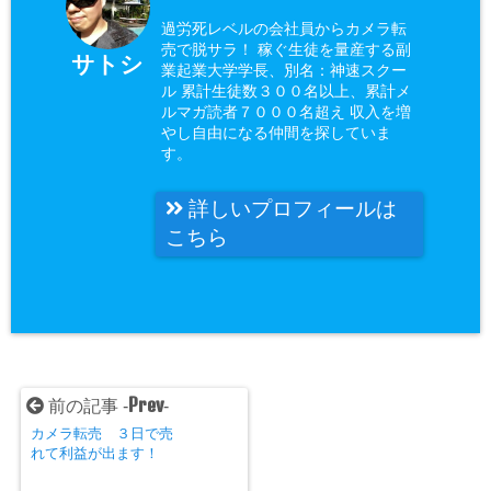
過労死レベルの会社員からカメラ転
売で脱サラ！ 稼ぐ生徒を量産する副
サトシ
業起業大学学長、別名：神速スクー
ル 累計生徒数３００名以上、累計メ
ルマガ読者７０００名超え 収入を増
やし自由になる仲間を探していま
す。
詳しいプロフィールは
こちら
Prev
前の記事 -
-
カメラ転売 ３日で売
れて利益が出ます！