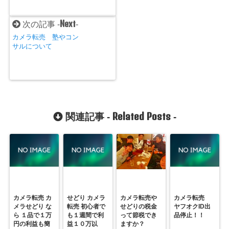
Next
次の記事 -
-
カメラ転売 塾やコン
サルについて
Related Posts
関連記事 -
-
カメラ転売 カ
せどり カメラ
カメラ転売や
カメラ転売
メラせどり な
転売 初心者で
せどりの税金
ヤフオクID出
ら １品で１万
も１週間で利
って節税でき
品停止！！
円の利益も簡
益１０万以
ますか？