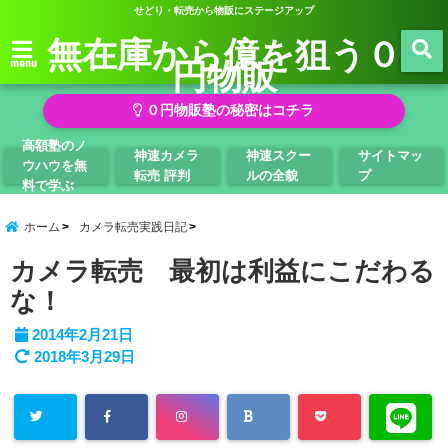
せどり・転売から物販にステージアップ
無在庫から億を狙う０
円物販
menu
０円物販塾の秘密はコチラ
高額塾のノ
神速カメラ
神速スクー
サイトマッ
ウハウを無
転売 評判
ルの全貌
プ
料で学ぶ
ホーム
カメラ転売実践日記
カメラ転売 最初は利益にこだわる
な！
2014年2月21日
2018年3月29日