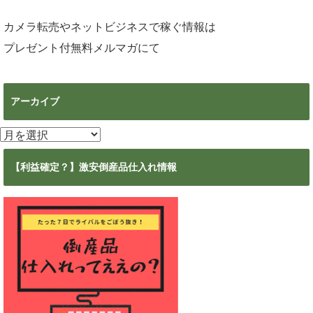
カメラ転売やネットビジネスで稼ぐ情報は
プレゼント付無料メルマガ
にて
アーカイブ
ア
ー
カ
【利益確定？】激安倒産品仕入れ情報
イ
ブ