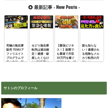
っちが儲か
した＾＾
の取れる魔法
か？
る？
の言葉を伝授
New Posts
最新記事 -
-
～
究極の無在庫
せどり無在庫
【最強ビジネ
誰も知らな
販売 TEMUア
転売は違法確
ス！】副業で
い！逮捕され
フィリエイト
定！逮捕・破
も最速で月収
る危険なメル
プログラムで
産したくなけ
30万円を稼ぐ
カリ転売の方
稼ぐ方法 初
れば物販勢は
方法5ステップ
法とは
心者の副業に
マジで今すぐ
超絶おすす
見ろ！
め！
サトシのプロフィール