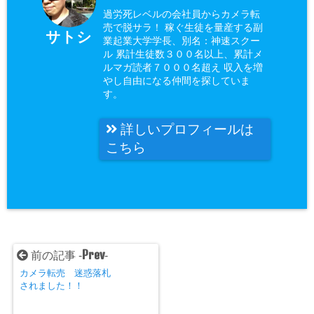
過労死レベルの会社員からカメラ転
売で脱サラ！ 稼ぐ生徒を量産する副
サトシ
業起業大学学長、別名：神速スクー
ル 累計生徒数３００名以上、累計メ
ルマガ読者７０００名超え 収入を増
やし自由になる仲間を探していま
す。
詳しいプロフィールは
こちら
Prev
前の記事 -
-
カメラ転売 迷惑落札
されました！！