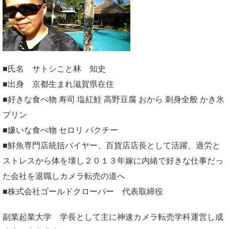
■氏名 サトシこと林 知史
■出身 京都生まれ滋賀県在住
■好きな食べ物 寿司 塩紅鮭 高野豆腐 おから 刺身全般 かき氷
プリン
■嫌いな食べ物 セロリ パクチー
■鮮魚専門店統括バイヤー、百貨店店長として活躍、過労と
ストレスから体を壊し２０１３年嫁に内緒で好きな仕事だっ
た会社を退職しカメラ転売の道へ
■株式会社ゴールドクローバー 代表取締役
副業起業大学
学長として主に神速カメラ転売学科運営し成