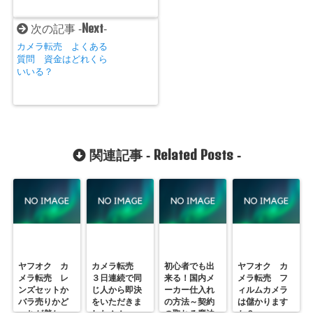
Next
次の記事 -
-
カメラ転売 よくある
質問 資金はどれくら
いいる？
Related Posts
関連記事 -
-
ヤフオク カ
カメラ転売
初心者でも出
ヤフオク カ
メラ転売 レ
３日連続で同
来る！国内メ
メラ転売 フ
ンズセットか
じ人から即決
ーカー仕入れ
ィルムカメラ
バラ売りかど
をいただきま
の方法～契約
は儲かります