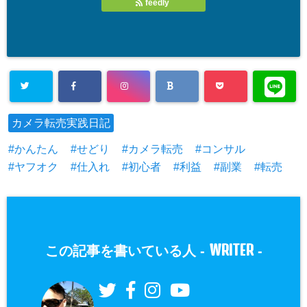
feedly
カメラ転売実践日記
かんたん
せどり
カメラ転売
コンサル
ヤフオク
仕入れ
初心者
利益
副業
転売
WRITER
この記事を書いている人 -
-