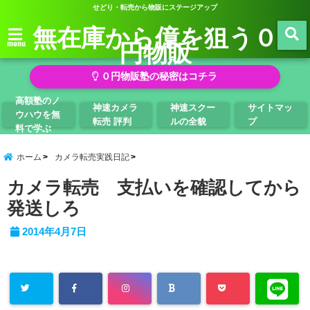
せどり・転売から物販にステージアップ
無在庫から億を狙う０
円物販
menu
０円物販塾の秘密はコチラ
高額塾のノ
神速カメラ
神速スクー
サイトマッ
ウハウを無
転売 評判
ルの全貌
プ
料で学ぶ
ホーム
カメラ転売実践日記
カメラ転売 支払いを確認してから
発送しろ
2014年4月7日