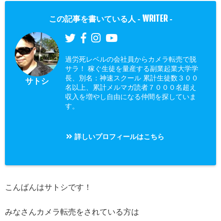
WRITER
この記事を書いている人 -
-
過労死レベルの会社員からカメラ転売で脱
サラ！ 稼ぐ生徒を量産する副業起業大学学
長、別名：神速スクール 累計生徒数３００
サトシ
名以上、累計メルマガ読者７０００名超え
収入を増やし自由になる仲間を探していま
す。
詳しいプロフィールはこちら
こんばんはサトシです！
みなさんカメラ転売をされている方は