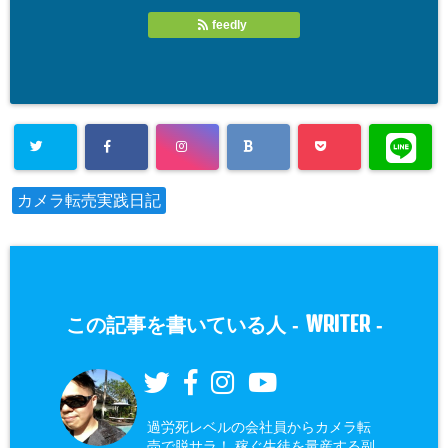
feedly
カメラ転売実践日記
WRITER
この記事を書いている人 -
-
過労死レベルの会社員からカメラ転
売で脱サラ！ 稼ぐ生徒を量産する副