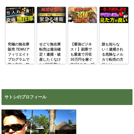
究極の無在庫
せどり無在庫
【最強ビジネ
誰も知らな
販売 TEMUア
転売は違法確
ス！】副業で
い！逮捕され
フィリエイト
定！逮捕・破
も最速で月収
る危険なメル
プログラムで
産したくなけ
30万円を稼ぐ
カリ転売の方
稼ぐ方法 初
れば物販勢は
方法5ステップ
法とは
心者の副業に
マジで今すぐ
超絶おすす
見ろ！
め！
サトシのプロフィール