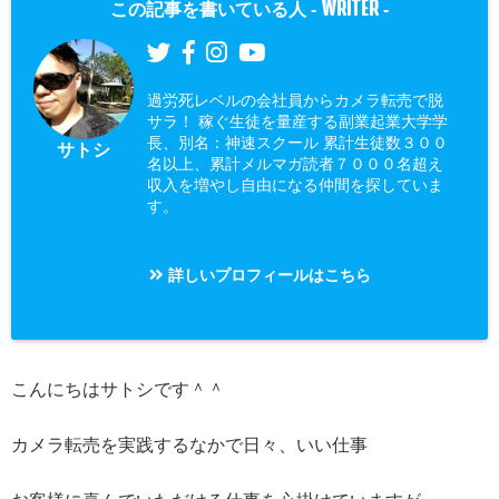
WRITER
この記事を書いている人 -
-
過労死レベルの会社員からカメラ転売で脱
サラ！ 稼ぐ生徒を量産する副業起業大学学
長、別名：神速スクール 累計生徒数３００
サトシ
名以上、累計メルマガ読者７０００名超え
収入を増やし自由になる仲間を探していま
す。
詳しいプロフィールはこちら
こんにちはサトシです＾＾
カメラ転売を実践するなかで日々、いい仕事