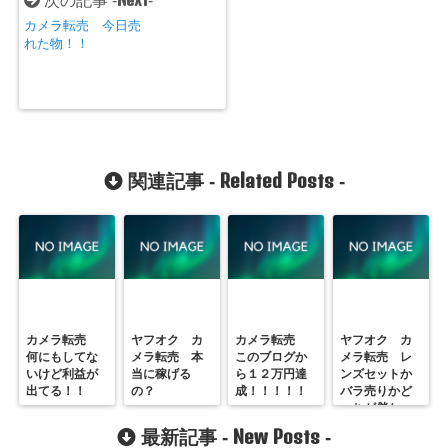
次の記事 -
-
カメラ転売 今日売
れた物！！
Related Posts
関連記事 -
-
カメラ転売
ヤフオク カ
カメラ転売
ヤフオク カ
何にもしてな
メラ転売 本
このブログか
メラ転売 レ
いけど利益が
当に稼げる
ら１２万円達
ンズセットか
出てる！！
の？
成！！！！！
バラ売りかど
っちが儲か
る？
New Posts
最新記事 -
-