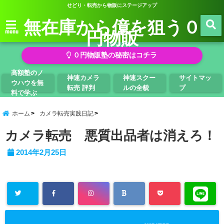
せどり・転売から物販にステージアップ
無在庫から億を狙う０
円物販
menu
０円物販塾の秘密はコチラ
高額塾のノ
神速カメラ
神速スクー
サイトマッ
ウハウを無
転売 評判
ルの全貌
プ
料で学ぶ
ホーム
カメラ転売実践日記
カメラ転売 悪質出品者は消えろ！
2014年2月25日