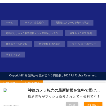
テ
ゴ
リ
ー
ホーム
サトシ 自己紹介
高額塾のノウハウを無料で学ぶ
電脳せどりカメラ転売無料メルマガ登録はコチラ
神速カメラ転売 評判
神速スクールの全貌
特定商取引法の表示
プライバシーポリシー
サイトマップ
Copyright©
無在庫から億を狙う０円物販
, 2014 All Rights Reserved.
購読する
購読する
神速カメラ転売の最新情報を無料で受け取ろう
最新情報がプッシュ通知されとても便利です！
稼ぐ力を身に着け自由を得るという生き方
拒否
受け取る
Powered by Push7