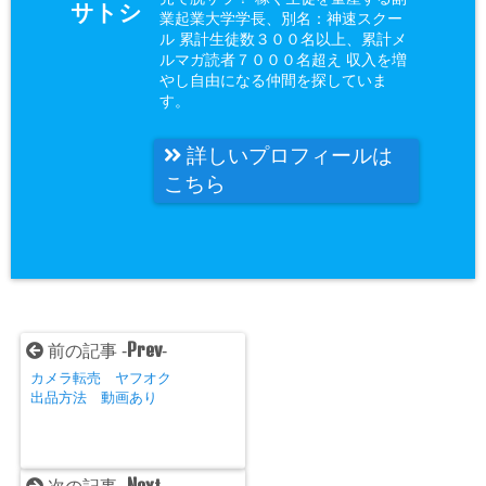
サトシ
業起業大学学長、別名：神速スクー
ル 累計生徒数３００名以上、累計メ
ルマガ読者７０００名超え 収入を増
やし自由になる仲間を探していま
す。
詳しいプロフィールは
こちら
Prev
前の記事 -
-
カメラ転売 ヤフオク
出品方法 動画あり
Next