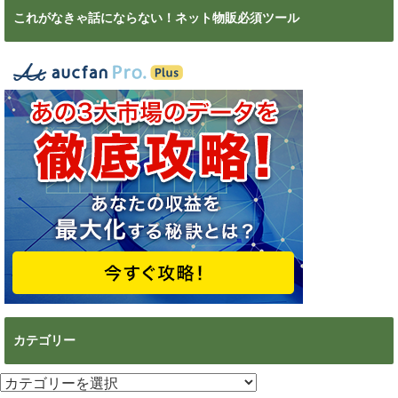
これがなきゃ話にならない！ネット物販必須ツール
カテゴリー
カ