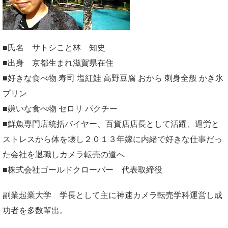
■氏名 サトシこと林 知史
■出身 京都生まれ滋賀県在住
■好きな食べ物 寿司 塩紅鮭 高野豆腐 おから 刺身全般 かき氷
プリン
■嫌いな食べ物 セロリ パクチー
■鮮魚専門店統括バイヤー、百貨店店長として活躍、過労と
ストレスから体を壊し２０１３年嫁に内緒で好きな仕事だっ
た会社を退職しカメラ転売の道へ
■株式会社ゴールドクローバー 代表取締役
副業起業大学
学長として主に神速カメラ転売学科運営し成
功者を多数輩出。