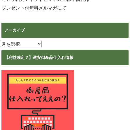
プレゼント付無料メルマガ
にて
アーカイブ
ア
ー
カ
【利益確定？】激安倒産品仕入れ情報
イ
ブ