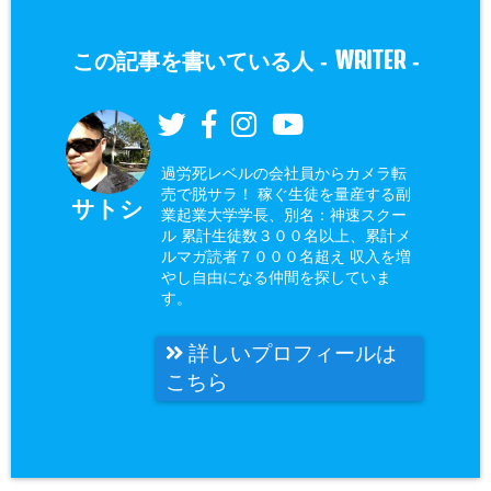
WRITER
この記事を書いている人 -
-
過労死レベルの会社員からカメラ転
売で脱サラ！ 稼ぐ生徒を量産する副
サトシ
業起業大学学長、別名：神速スクー
ル 累計生徒数３００名以上、累計メ
ルマガ読者７０００名超え 収入を増
やし自由になる仲間を探していま
す。
詳しいプロフィールは
こちら