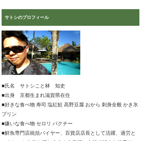
サトシのプロフィール
■氏名 サトシこと林 知史
■出身 京都生まれ滋賀県在住
■好きな食べ物 寿司 塩紅鮭 高野豆腐 おから 刺身全般 かき氷
プリン
■嫌いな食べ物 セロリ パクチー
■鮮魚専門店統括バイヤー、百貨店店長として活躍、過労と