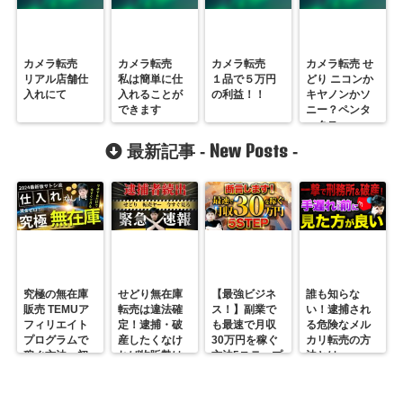
カメラ転売
カメラ転売
カメラ転売
カメラ転売 せ
リアル店舗仕
私は簡単に仕
１品で５万円
どり ニコンか
入れにて
入れることが
の利益！！
キヤノンかソ
できます
ニー？ペンタ
ックス
New Posts
最新記事 -
-
究極の無在庫
せどり無在庫
【最強ビジネ
誰も知らな
販売 TEMUア
転売は違法確
ス！】副業で
い！逮捕され
フィリエイト
定！逮捕・破
も最速で月収
る危険なメル
プログラムで
産したくなけ
30万円を稼ぐ
カリ転売の方
稼ぐ方法 初
れば物販勢は
方法5ステップ
法とは
心者の副業に
マジで今すぐ
超絶おすす
見ろ！
め！