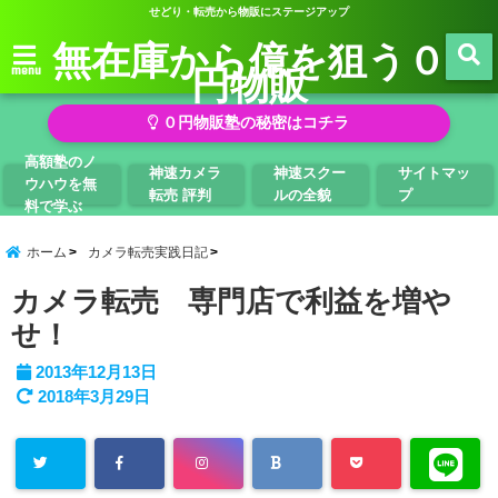
せどり・転売から物販にステージアップ
無在庫から億を狙う０
円物販
menu
０円物販塾の秘密はコチラ
高額塾のノ
神速カメラ
神速スクー
サイトマッ
ウハウを無
転売 評判
ルの全貌
プ
料で学ぶ
ホーム
カメラ転売実践日記
カメラ転売 専門店で利益を増や
せ！
2013年12月13日
2018年3月29日