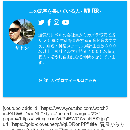
WRITER
この記事を書いている人 -
-
過労死レベルの会社員からカメラ転売で脱
サラ！ 稼ぐ生徒を量産する副業起業大学学
長、別名：神速スクール 累計生徒数３００
サトシ
名以上、累計メルマガ読者７０００名超え
収入を増やし自由になる仲間を探していま
す。
詳しいプロフィールはこちら
[youtube-adds id=”https://www.youtube.com/watch?
v=P4BWC7wiuNE” style=”he-red” margin=”2%”
popup=”https://i.ytimg.com/vi/P4BWC7wiuNE/0.jpg”
url=”https://gold-clover.net/p/r/qLDRonPP” title=”副業からカ