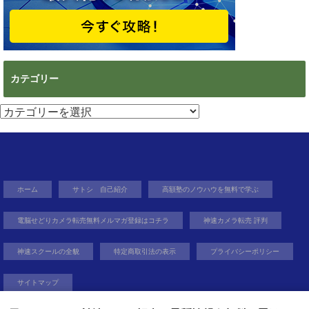
カテゴリー
カ
テ
ゴ
リ
ー
ホーム
サトシ 自己紹介
高額塾のノウハウを無料で学ぶ
電脳せどりカメラ転売無料メルマガ登録はコチラ
神速カメラ転売 評判
神速スクールの全貌
特定商取引法の表示
プライバシーポリシー
サイトマップ