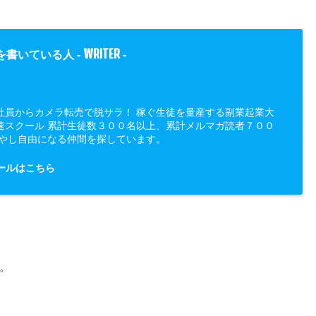
WRITER
を書いている人 -
-
社員からカメラ転売で脱サラ！ 稼ぐ生徒を量産する副業起業大
速スクール 累計生徒数３００名以上、累計メルマガ読者７００
増やし自由になる仲間を探しています。
ールはこちら
。