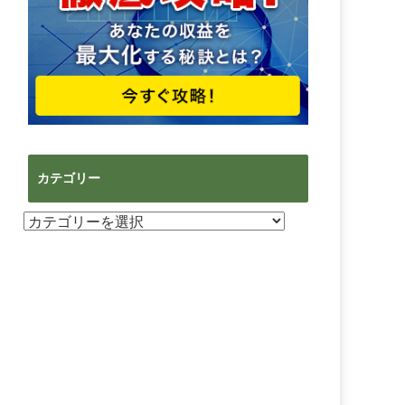
カテゴリー
カ
テ
ゴ
リ
ー