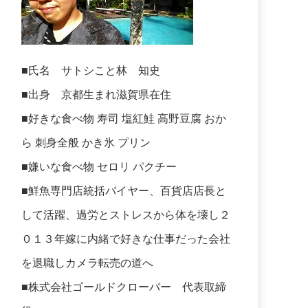
■氏名 サトシこと林 知史
■出身 京都生まれ滋賀県在住
■好きな食べ物 寿司 塩紅鮭 高野豆腐 おか
ら 刺身全般 かき氷 プリン
■嫌いな食べ物 セロリ パクチー
■鮮魚専門店統括バイヤー、百貨店店長と
して活躍、過労とストレスから体を壊し２
０１３年嫁に内緒で好きな仕事だった会社
を退職しカメラ転売の道へ
■株式会社ゴールドクローバー 代表取締