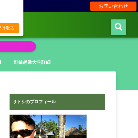
お問い合わせ
販
受け取る
籍
副業起業大学詳細
サトシのプロフィール