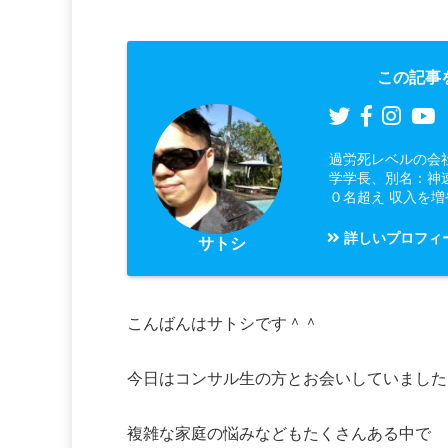
この記事
過労死レベルの会
学学長、別名：神
０名超え 収入を
詳しいプロフィ
サトシ
こんばんはサトシです＾＾
今日はコンサル生の方とお会いしていました
複雑な家庭の悩みなどもたくさんある中で