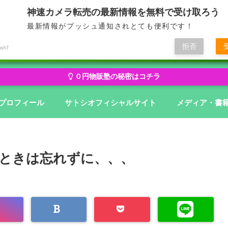
神速カメラ転売の最新情報を無料で受け取ろう
最新情報がプッシュ通知されとても便利です！
せどり・転売から物販にステージアップ
無在庫から億を狙う０円物
拒否
ush7
０円物販塾の秘密はコチラ
プロフィール
サトシオフィシャルサイト
メディア・書
ときは忘れずに、、、