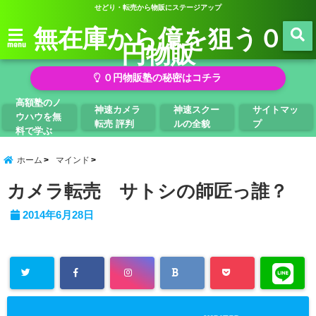
せどり・転売から物販にステージアップ
無在庫から億を狙う０
円物販
menu
０円物販塾の秘密はコチラ
高額塾のノ
神速カメラ
神速スクー
サイトマッ
ウハウを無
転売 評判
ルの全貌
プ
料で学ぶ
ホーム
マインド
カメラ転売 サトシの師匠っ誰？
2014年6月28日