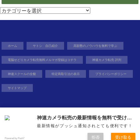
カ
テ
ゴ
リ
ー
ホーム
サトシ 自己紹介
高額塾のノウハウを無料で学ぶ
電脳せどりカメラ転売無料メルマガ登録はコチラ
神速カメラ転売 評判
神速スクールの全貌
特定商取引法の表示
プライバシーポリシー
サイトマップ
Copyright©
無在庫から億を狙う０円物販
, 2014 All Rights Reserved.
神速カメラ転売の最新情報を無料で受け取ろう
購読する
購読する
最新情報がプッシュ通知されとても便利です！
稼ぐ力を身に着け自由を得るという生き方
拒否
受け取る
Powered by Push7