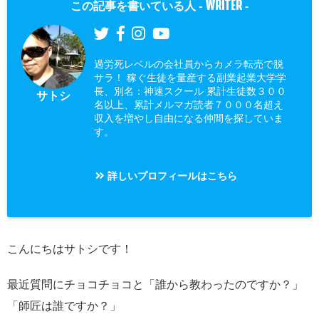
WRITER
この記事を書いている人 -
-
過労死レベルの会社員からカメラ転売で脱
サラ！ 稼ぐ生徒を量産する副業起業大学学
長、別名：神速スクール 累計生徒数３００
サトシ
名以上、累計メルマガ読者７０００名超え
収入を増やし自由になる仲間を探していま
す。
詳しいプロフィールはこちら
こんにちはサトシです！
最近質問にチョコチョコと「誰から教わったのですか？」
「師匠は誰ですか？」