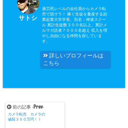
過労死レベルの会社員からカメラ転
売で脱サラ！ 稼ぐ生徒を量産する副
サトシ
業起業大学学長、別名：神速スクー
ル 累計生徒数３００名以上、累計メ
ルマガ読者７０００名超え 収入を増
やし自由になる仲間を探していま
す。
詳しいプロフィールは
こちら
Prev
前の記事 -
-
カメラ転売 カメラの
値段３５０万円！！