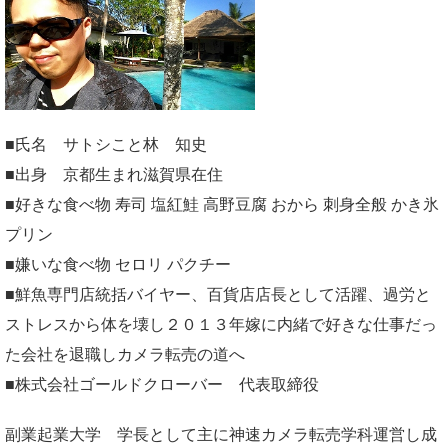
■氏名 サトシこと林 知史
■出身 京都生まれ滋賀県在住
■好きな食べ物 寿司 塩紅鮭 高野豆腐 おから 刺身全般 かき氷
プリン
■嫌いな食べ物 セロリ パクチー
■鮮魚専門店統括バイヤー、百貨店店長として活躍、過労と
ストレスから体を壊し２０１３年嫁に内緒で好きな仕事だっ
た会社を退職しカメラ転売の道へ
■株式会社ゴールドクローバー 代表取締役
副業起業大学
学長として主に神速カメラ転売学科運営し成