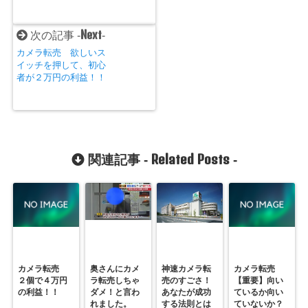
Next
次の記事 -
-
カメラ転売 欲しいス
イッチを押して、初心
者が２万円の利益！！
Related Posts
関連記事 -
-
カメラ転売
奥さんにカメ
神速カメラ転
カメラ転売
２個で４万円
ラ転売しちゃ
売のすごさ！
【重要】向い
の利益！！
ダメ！と言わ
あなたが成功
ているか向い
れました。
する法則とは
ていないか？