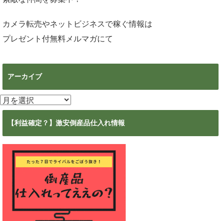
カメラ転売やネットビジネスで稼ぐ情報は
プレゼント付無料メルマガ
にて
アーカイブ
ア
ー
カ
【利益確定？】激安倒産品仕入れ情報
イ
ブ