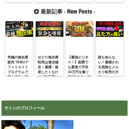
New Posts
最新記事 -
-
究極の無在庫
せどり無在庫
【最強ビジネ
誰も知らな
販売 TEMUア
転売は違法確
ス！】副業で
い！逮捕され
フィリエイト
定！逮捕・破
も最速で月収
る危険なメル
プログラムで
産したくなけ
30万円を稼ぐ
カリ転売の方
稼ぐ方法 初
れば物販勢は
方法5ステップ
法とは
心者の副業に
マジで今すぐ
超絶おすす
見ろ！
め！
サトシのプロフィール