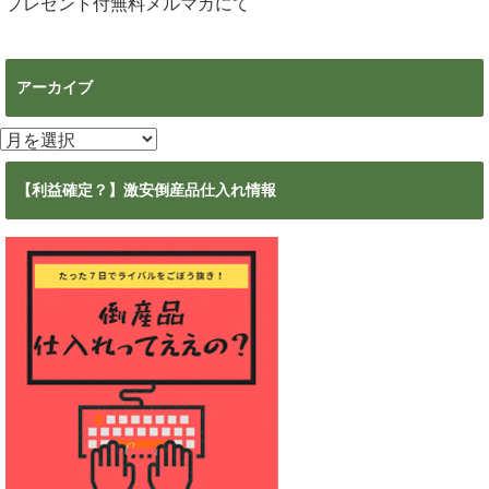
プレゼント付無料メルマガ
にて
アーカイブ
ア
ー
カ
【利益確定？】激安倒産品仕入れ情報
イ
ブ