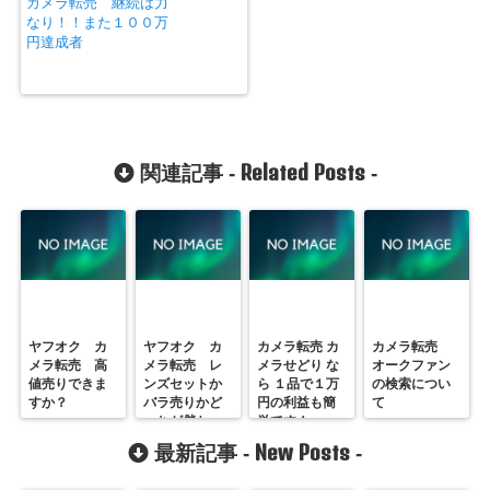
カメラ転売 継続は力
なり！！また１００万
円達成者
Related Posts
関連記事 -
-
ヤフオク カ
ヤフオク カ
カメラ転売 カ
カメラ転売
メラ転売 高
メラ転売 レ
メラせどり な
オークファン
値売りできま
ンズセットか
ら １品で１万
の検索につい
すか？
バラ売りかど
円の利益も簡
て
っちが儲か
単です！
る？
New Posts
最新記事 -
-