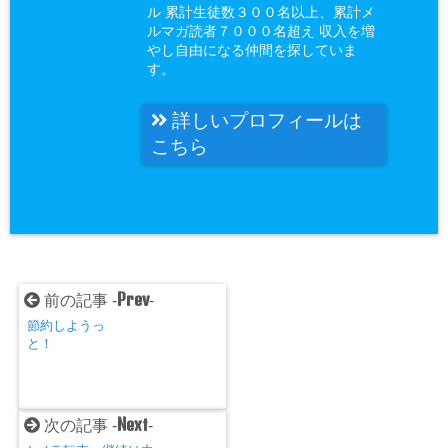
ル 累計生徒数３００名以上、累計メ
ルマガ読者７０００名超え 収入を増
やし自由になる仲間を探していま
す。
詳しいプロフィールは
こちら
Prev
前の記事 -
-
節約しようっ
と！
Next
次の記事 -
-