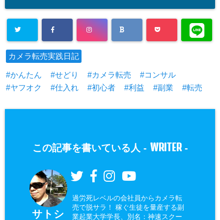
カメラ転売実践日記
かんたん
せどり
カメラ転売
コンサル
ヤフオク
仕入れ
初心者
利益
副業
転売
WRITER
この記事を書いている人 -
-
過労死レベルの会社員からカメラ転
売で脱サラ！ 稼ぐ生徒を量産する副
サトシ
業起業大学学長、別名：神速スクー