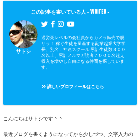
WRITER
この記事を書いている人 -
-
過労死レベルの会社員からカメラ転売で脱
サラ！ 稼ぐ生徒を量産する副業起業大学学
長、別名：神速スクール 累計生徒数３００
サトシ
名以上、累計メルマガ読者７０００名超え
収入を増やし自由になる仲間を探していま
す。
詳しいプロフィールはこちら
こんにちはサトシです＾＾
最近ブログを書くようになってから少しづつ、文字入力の