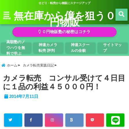
せどり・転売から物販にステージアップ
無在庫から億を狙う０
円物販
menu
０円物販塾の秘密はコチラ
高額塾のノ
神速カメラ
神速スクー
サイトマッ
ウハウを無
転売 評判
ルの全貌
プ
料で学ぶ
ホーム
カメラ転売実践日記
カメラ転売 コンサル受けて４日目
に１品の利益４５０００円！
2014年7月11日