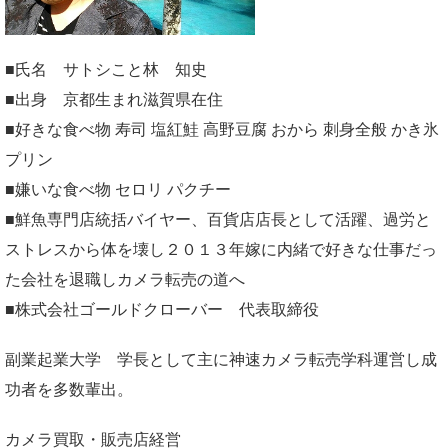
■氏名 サトシこと林 知史
■出身 京都生まれ滋賀県在住
■好きな食べ物 寿司 塩紅鮭 高野豆腐 おから 刺身全般 かき氷
プリン
■嫌いな食べ物 セロリ パクチー
■鮮魚専門店統括バイヤー、百貨店店長として活躍、過労と
ストレスから体を壊し２０１３年嫁に内緒で好きな仕事だっ
た会社を退職しカメラ転売の道へ
■株式会社ゴールドクローバー 代表取締役
副業起業大学
学長として主に神速カメラ転売学科運営し成
功者を多数輩出。
カメラ買取・販売店経営