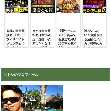
究極の無在庫
せどり無在庫
【最強ビジネ
誰も知らな
販売 TEMUア
転売は違法確
ス！】副業で
い！逮捕され
フィリエイト
定！逮捕・破
も最速で月収
る危険なメル
プログラムで
産したくなけ
30万円を稼ぐ
カリ転売の方
稼ぐ方法 初
れば物販勢は
方法5ステップ
法とは
心者の副業に
マジで今すぐ
超絶おすす
見ろ！
め！
サトシのプロフィール