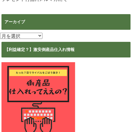
アーカイブ
ア
ー
カ
【利益確定？】激安倒産品仕入れ情報
イ
ブ