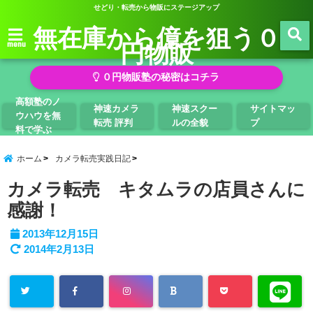
せどり・転売から物販にステージアップ
無在庫から億を狙う０
円物販
menu
０円物販塾の秘密はコチラ
高額塾のノ
神速カメラ
神速スクー
サイトマッ
ウハウを無
転売 評判
ルの全貌
プ
料で学ぶ
ホーム
カメラ転売実践日記
カメラ転売 キタムラの店員さんに
感謝！
2013年12月15日
2014年2月13日