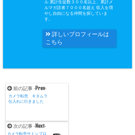
ル 累計生徒数３００名以上、累計メ
ルマガ読者７０００名超え 収入を増
やし自由になる仲間を探していま
す。
詳しいプロフィールは
こちら
Prev
前の記事 -
-
カメラ転売 キタムラ
仕入れに行きました
Next
次の記事 -
-
カメラ転売サトシブロ