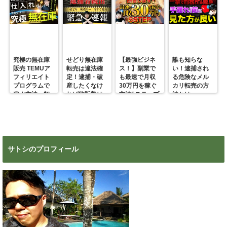
究極の無在庫
せどり無在庫
【最強ビジネ
誰も知らな
販売 TEMUア
転売は違法確
ス！】副業で
い！逮捕され
フィリエイト
定！逮捕・破
も最速で月収
る危険なメル
プログラムで
産したくなけ
30万円を稼ぐ
カリ転売の方
稼ぐ方法 初
れば物販勢は
方法5ステップ
法とは
心者の副業に
マジで今すぐ
超絶おすす
見ろ！
め！
サトシのプロフィール