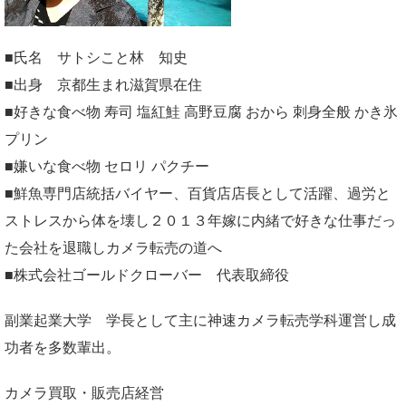
■氏名 サトシこと林 知史
■出身 京都生まれ滋賀県在住
■好きな食べ物 寿司 塩紅鮭 高野豆腐 おから 刺身全般 かき氷
プリン
■嫌いな食べ物 セロリ パクチー
■鮮魚専門店統括バイヤー、百貨店店長として活躍、過労と
ストレスから体を壊し２０１３年嫁に内緒で好きな仕事だっ
た会社を退職しカメラ転売の道へ
■株式会社ゴールドクローバー 代表取締役
副業起業大学
学長として主に神速カメラ転売学科運営し成
功者を多数輩出。
カメラ買取・販売店経営