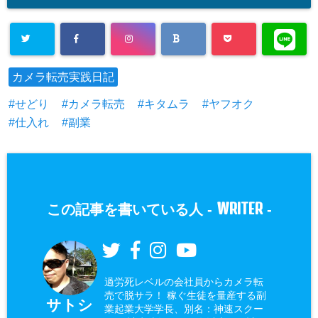
カメラ転売実践日記
せどり
カメラ転売
キタムラ
ヤフオク
仕入れ
副業
WRITER
この記事を書いている人 -
-
過労死レベルの会社員からカメラ転
売で脱サラ！ 稼ぐ生徒を量産する副
サトシ
業起業大学学長、別名：神速スクー