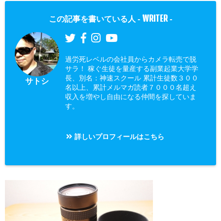
WRITER
この記事を書いている人 -
-
過労死レベルの会社員からカメラ転売で脱
サラ！ 稼ぐ生徒を量産する副業起業大学学
長、別名：神速スクール 累計生徒数３００
サトシ
名以上、累計メルマガ読者７０００名超え
収入を増やし自由になる仲間を探していま
す。
詳しいプロフィールはこちら